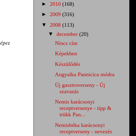
►
2010
(168)
►
2009
(316)
▼
2008
(113)
▼
december
(20)
képez
Nincs cím
Képekben
Készülődés
Angyalka Pannicica módra
Új gasztroverseny - Új
szavazás
Nemis karácsonyi
receptversenye - tipp &
trükk Pan...
Nemisbéka karácsonyi
receptverseny - nevezés