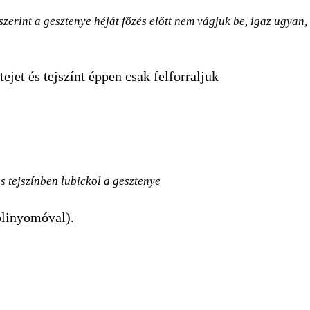
zerint a gesztenye héját főzés előtt nem vágjuk be, igaz ugyan,
ejet és tejszínt éppen csak felforraljuk
es tejszínben lubickol a gesztenye
plinyomóval).