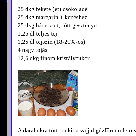
25 dkg fekete (ét) csokoládé
25 dkg margarin + kenéshez
25 dkg hámozott, főtt gesztenye
1,25 dl teljes tej
1,25 dl tejszín (18-20%-os)
4 nagy tojás
12,5 dkg finom kristálycukor
A darabokra tört csokit a vajjal gőzfürdőn felo