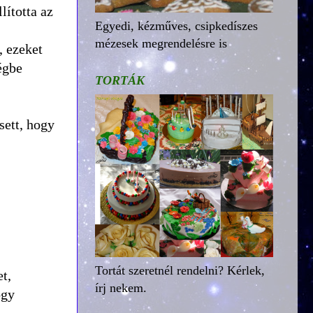
lította az
Egyedi, kézműves, csipkedíszes
mézesek megrendelésre is
, ezeket
égbe
TORTÁK
sett, hogy
Tortát szeretnél rendelni? Kérlek,
t,
írj nekem.
ogy