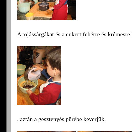
A tojássárgákat és a cukrot fehérre és krémesr
, aztán a gesztenyés pürébe keverjük.