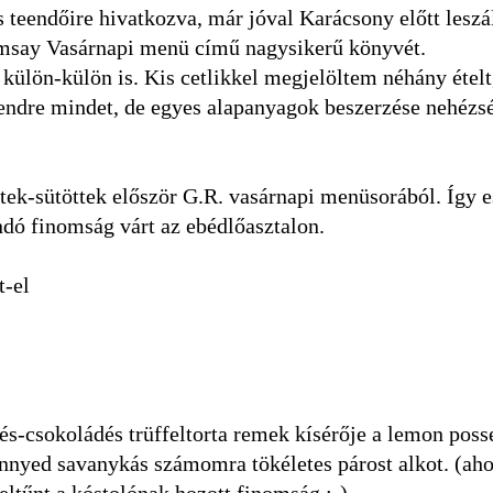
teendőire hivatkozva, már jóval Karácsony előtt leszál
amsay Vasárnapi menü című nagysikerű könyvét.
 külön-külön is. Kis cetlikkel megjelöltem néhány ételt
rendre mindet, de egyes alapanyagok beszerzése nehézs
ek-sütöttek először G.R. vasárnapi menüsorából. Így e
andó finomság várt az ebédlőasztalon.
t-el
és-csokoládés trüffeltorta remek kísérője a lemon posse
nnyed savanykás számomra tökéletes párost alkot. (ah
eltűnt a kóstolónak hozott finomság :-)