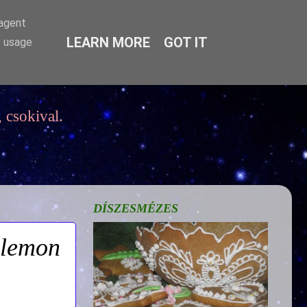
-agent
LEARN MORE
GOT IT
e usage
 csokival.
DÍSZESMÉZES
a lemon