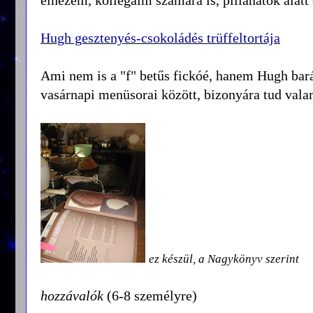
Hugh gesztenyés-csokoládés trüffeltortája
Ami nem is a "f" betűs fickóé, hanem Hugh barát
vasárnapi menüsorai között, bizonyára tud valam
ez készül, a Nagykönyv szerint
hozzávalók
(6-8 személyre)