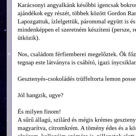
Karácsonyi angyalkánk későbbi igencsak bokros 
ajándékok egy részét, többek között Gordon R
Lapozgattuk, ízlelgettük, párommal együtt is és
mindenképpen el szeretném készíteni (persze, 
ütközik).
Nos, családom férfiemberei megelőztek. Ők főzt
tegnap este látványra is csábító, igazi ínycsikl
Gesztenyés-csokoládés trüffeltorta lemon posse
Jól hangzik, ugye?
És milyen finom!
A sűrű állagú, szilárd és mégis krémes geszteny
magyarítva, citromkrém. A tömény édes és a kö
elnézem, kollegáim számára is, pillanatok alatt 