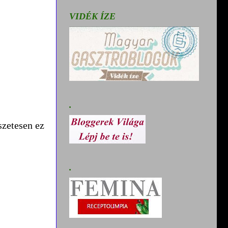
VIDÉK ÍZE
.
szetesen ez
.