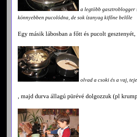
a legtöbb gasztroblogger s
könnyebben pucolódna, de sok ízanyag kifőne belőle
Egy másik lábosban a főtt és pucolt gesztenyét, t
olvad a csoki és a vaj, tej
, majd durva állagú pürévé dolgozzuk (pl krum