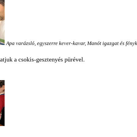
Apa varázsló, egyszerre kever-kavar, Manót igazgat és fény
atjuk a csokis-gesztenyés pürével.