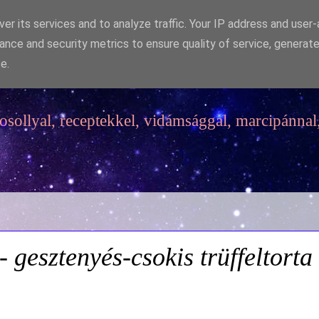
er its services and to analyze traffic. Your IP address and user
ance and security metrics to ensure quality of service, generat
e.
sollyal, receptekkel, vidámsággal, marcipánnal,
- gesztenyés-csokis trüffeltort