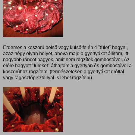
Érdemes a koszorú belső vagy külső felén 4 "fület" hagyni,
azaz négy olyan helyet, ahova majd a gyertyákat állítom, itt
nagyobb ráncot hagyok, amit nem rögzítek gombostűvel. Az
előre hagyott "füleket" áthajtom a gyertyán és gombostűvel a
koszorúhoz rögzítem. (természetesen a gyertyákat dróttal
vagy ragasztópisztollyal is lehet rögzíteni)