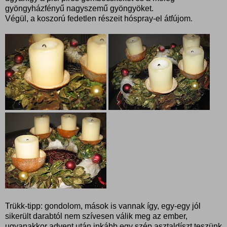
gyöngyházfényű nagyszemű gyöngyöket.
Végül, a koszorú fedetlen részeit hóspray-el átfújom.
Trükk-tipp: gondolom, mások is vannak így, egy-egy jól
sikerült darabtól nem szívesen válik meg az ember,
ugyanakkor advent után inkább egy szép asztaldíszt teszünk