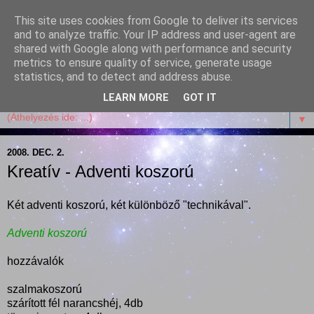
This site uses cookies from Google to deliver its services
Garffyka
and to analyze traffic. Your IP address and user-agent are
shared with Google along with performance and security
metrics to ensure quality of service, generate usage
Szösszenetek a konyhámból, az életemből. Mosollyal,
statistics, and to detect and address abuse.
receptekkel, vidámsággal, marcipánnal, csokival.
LEARN MORE
GOT IT
▼
2008. DEC. 2.
Kreatív - Adventi koszorú
Két adventi koszorú, két különböző "technikával".
Adventi koszorú
hozzávalók
szalmakoszorú
szárított fél narancshéj, 4db