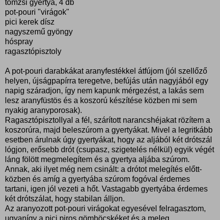
tömzsi gyertya, 4 db
pot-pouri "virágok"
pici kerek dísz
nagyszemű gyöngy
hóspray
ragasztópisztoly
A pot-pouri darabkákat aranyfestékkel átfújom (jól szellőző
helyen, újságpapírra teregetve, befújás után nagyjából egy
napig száradjon, így nem kapunk mérgezést, a lakás sem
lesz aranyfüstös és a koszorú készítése közben mi sem
nyakig aranyporosak).
Ragasztópisztollyal a fél, szárított narancshéjakat rözítem a
koszorúra, majd beleszúrom a gyertyákat. Mivel a legritkább
esetben árulnak úgy gyertyákat, hogy az aljából két drótszál
lógjon, erősebb drót (csupasz, szigetelés nélkül) egyik végét
láng fölött megmelegítem és a gyertya aljába szúrom.
Annak, aki ilyet még nem csinált: a drótot melegítés előtt-
közben és amíg a gyertyába szúrom fogóval érdemes
tartani, igen jól vezeti a hőt. Vastagabb gyertyába érdemes
két drótszálat, hogy stabilan álljon.
Az aranyozott pot-pouri virágokat egyesével felragasztom,
ugyanígy a pici piros gömböcskéket és a meleg