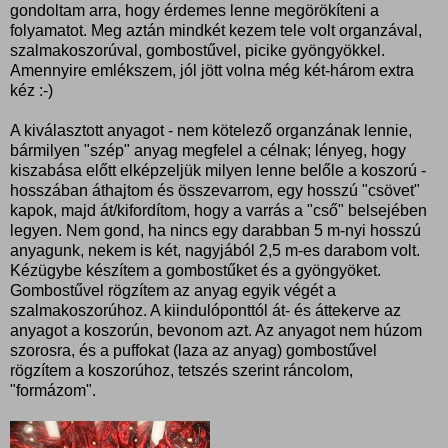
gondoltam arra, hogy érdemes lenne megörökíteni a
folyamatot. Meg aztán mindkét kezem tele volt organzával,
szalmakoszorúval, gombostűvel, picike gyöngyökkel.
Amennyire emlékszem, jól jött volna még két-három extra
kéz :-)
A kiválasztott anyagot - nem kötelező organzának lennie,
bármilyen "szép" anyag megfelel a célnak; lényeg, hogy
kiszabása előtt elképzeljük milyen lenne belőle a koszorú -
hosszában áthajtom és összevarrom, egy hosszú "csövet"
kapok, majd át/kifordítom, hogy a varrás a "cső" belsejében
legyen. Nem gond, ha nincs egy darabban 5 m-nyi hosszú
anyagunk, nekem is két, nagyjából 2,5 m-es darabom volt.
Kézügybe készítem a gombostűket és a gyöngyöket.
Gombostűvel rögzítem az anyag egyik végét a
szalmakoszorúhoz. A kiindulóponttól át- és áttekerve az
anyagot a koszorún, bevonom azt. Az anyagot nem húzom
szorosra, és a puffokat (laza az anyag) gombostűvel
rögzítem a koszorúhoz, tetszés szerint ráncolom,
"formázom".