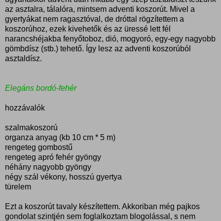
az asztalra, tálalóra, mintsem adventi koszorút. Mivel a
gyertyákat nem ragasztóval, de dróttal rögzítettem a
koszorúhoz, ezek kivehetők és az üressé lett fél
narancshéjakba fenyőtoboz, dió, mogyoró, egy-egy nagyobb
gömbdísz (stb.) tehető. Így lesz az adventi koszorúból
asztaldísz.
Elegáns bordó-fehér
hozzávalók
szalmakoszorú
organza anyag (kb 10 cm * 5 m)
rengeteg gombostű
rengeteg apró fehér gyöngy
néhány nagyobb gyöngy
négy szál vékony, hosszú gyertya
türelem
Ezt a koszorút tavaly készítettem. Akkoriban még pajkos
gondolat szintjén sem foglalkoztam blogolással, s nem