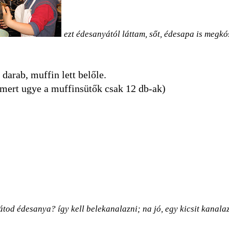
ezt édesanyától láttam, sőt, édesapa is megkós
darab, muffin lett belőle.
, mert ugye a muffinsütők csak 12 db-ak)
átod édesanya? így kell belekanalazni; na jó, egy kicsit kanalaz