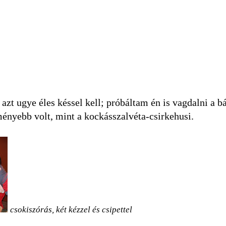
 azt ugye éles késsel kell; próbáltam én is vagdalni a 
ményebb volt, mint a kockásszalvéta-csirkehusi.
csokiszórás, két kézzel és csipettel