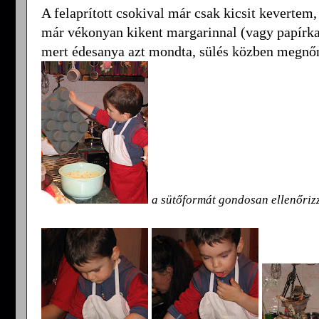
A felaprított csokival már csak kicsit kevertem
már vékonyan kikent margarinnal (vagy papírka
mert édesanya azt mondta, sülés közben megnőne
a sütőformát gondosan ellenőriz