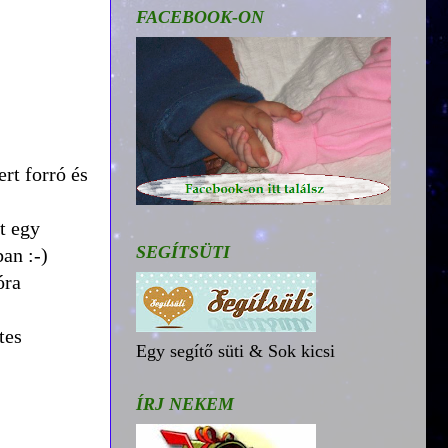
FACEBOOK-ON
rt forró és
t egy
SEGÍTSÜTI
an :-)
óra
tes
Egy segítő süti & Sok kicsi
ÍRJ NEKEM