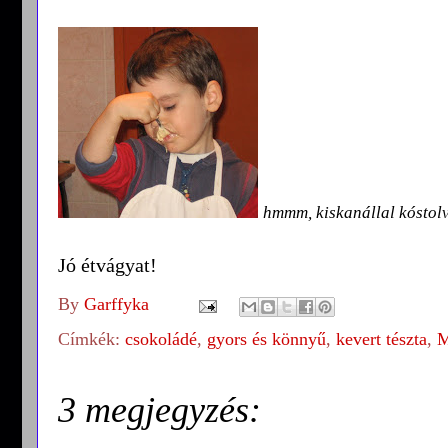
hmmm, kiskanállal kóstolv
Jó étvágyat!
By
Garffyka
Címkék:
csokoládé
,
gyors és könnyű
,
kevert tészta
,
M
3 megjegyzés: