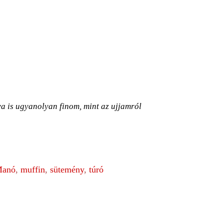
a is ugyanolyan finom, mint az ujjamról
anó
,
muffin
,
sütemény
,
túró