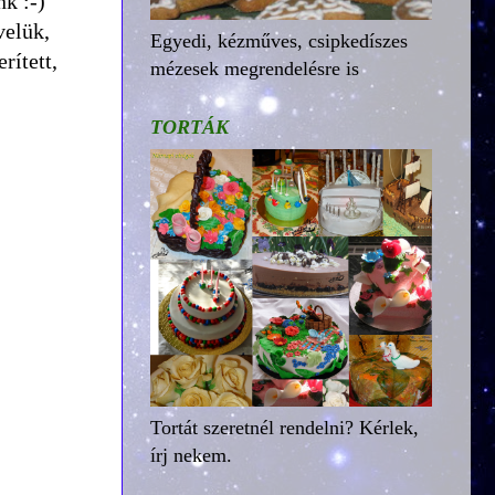
k :-)
velük,
Egyedi, kézműves, csipkedíszes
rített,
mézesek megrendelésre is
TORTÁK
Tortát szeretnél rendelni? Kérlek,
írj nekem.