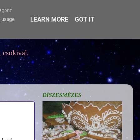
-agent
LEARN MORE
GOT IT
e usage
 csokival.
DÍSZESMÉZES