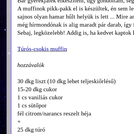
Bár gyerekjáték elkészíteni, úgy gondoltam, se
A muffinok pikk-pakk el is készültek, én sem l
sajnos olyan hamar hűlt helyük is lett ... Mire 
még hírmondónak is alig maradt pár darab, így
Sebaj, legközelebb! Addig is, ha kedvet kaptok h
Túrós-csokis muffin
hozzávalók
30 dkg liszt (10 dkg lehet teljeskiőrlésű)
15-20 dkg cukor
1 cs vaniliás cukor
1 cs sütőpor
fél citrom/narancs reszelt héja
+
25 dkg túró