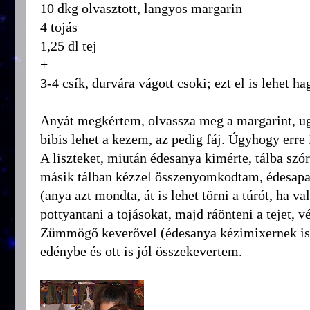
10 dkg olvasztott, langyos margarin
4 tojás
1,25 dl tej
+
3-4 csík, durvára vágott csoki; ezt el is lehet ha
Anyát megkértem, olvassza meg a margarint, ug
bibis lehet a kezem, az pedig fáj. Úgyhogy err
A liszteket, miután édesanya kimérte, tálba szó
másik tálban kézzel összenyomkodtam, édesapa 
(anya azt mondta, át is lehet törni a túrót, ha v
pottyantani a tojásokat, majd ráönteni a tejet, v
Zümmögő keverővel (édesanya kézimixernek is n
edénybe és ott is jól összekevertem.