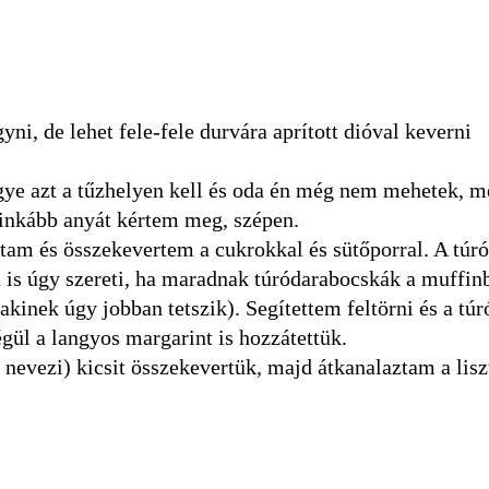
gyni, de lehet fele-fele durvára aprított dióval keverni
ye azt a tűzhelyen kell és oda én még nem mehetek, me
e inkább anyát kértem meg, szépen.
rtam és összekevertem a cukrokkal és sütőporral. A túró
is úgy szereti, ha maradnak túródarabocskák a muffinb
alakinek úgy jobban tetszik). Segítettem feltörni és a túr
égül a langyos margarint is hozzátettük.
evezi) kicsit összekevertük, majd átkanalaztam a lisz