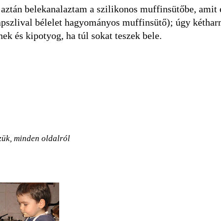
, aztán belekanalaztam a szilikonos muffinsütőbe, amit
pszlival bélelet hagyományos muffinsütő); úgy kéthar
k és kipotyog, ha túl sokat teszek bele.
zük, minden oldalról