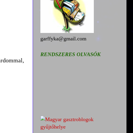
garffyka@gmail.com
RENDSZERES OLVASÓK
bárdommal,