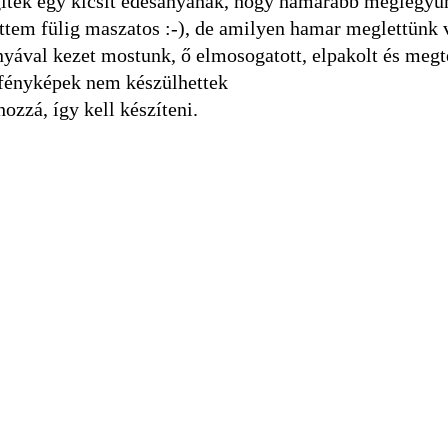
gítek egy kicsit édesanyának, hogy hamarabb meglegyün
ettem fülig maszatos :-), de amilyen hamar meglettünk 
anyával kezet mostunk, ő elmosogatott, elpakolt és megte
 fényképek nem készülhettek
ozzá, így kell készíteni.