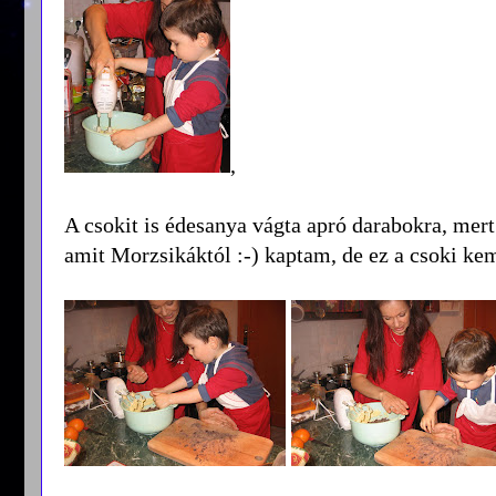
,
A csokit is édesanya vágta apró darabokra, mert
amit Morzsikáktól :-) kaptam, de ez a csoki ke