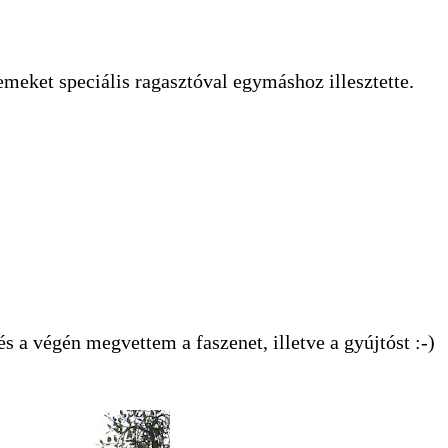
lemeket speciális ragasztóval egymáshoz illesztette.
 a végén megvettem a faszenet, illetve a gyújtóst :-)