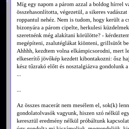
Míg egy napom a párom azzal a boldog hírrel vá
összehasonlította, végezetül, a sikeres vadász
roppantul nehéz. Nem is tudom, hogy került a cs
bizonyára a párom cipelte, herkulesi küzdelmek
szeretnénk még alakítani körülötte? - kérdeztem 
megépíteni, zsalutéglákat kiönteni, grillsütőt beá
Ahhhh, kezdtem volna elkámpicsorodni, mert lelk
elkeserítő jövőkép kezdett kibontakozni: ősz hajj
kész tűzrakó előtt és nosztalgiázva gondolunk a
...
...
Az összes macerát nem mesélem el, sok(k) lenn
gondolatolvasók vagyunk, hiszen szó nélkül eg
keresztül eredmény nélkül próbáltunk kapcsolatb
úgy gondolta mi kiszámoljuk, megrendeljük, kisz