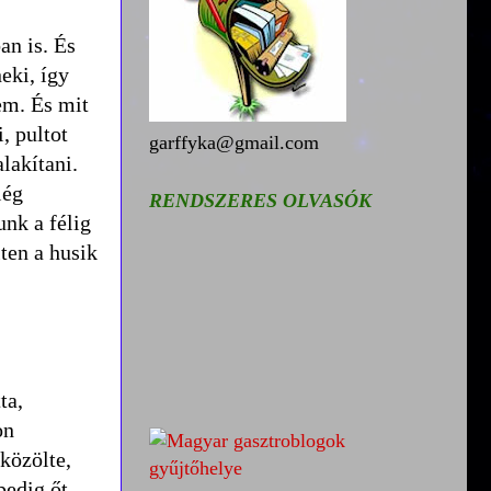
an is. És
eki, így
em. És mit
, pultot
garffyka@gmail.com
alakítani.
lég
RENDSZERES OLVASÓK
unk a félig
ten a husik
ta,
on
közölte,
pedig őt