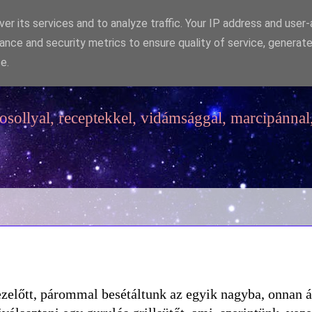
er its services and to analyze traffic. Your IP address and user
ance and security metrics to ensure quality of service, generat
e.
sollyal, receptekkel, vidámsággal, marcipánnal,
ezelőtt, párommal besétáltunk az egyik nagyba, onnan á