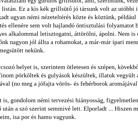
álasztani egy gurulós grillsütőt, ami, szerintünk, veze
 listán. Ez a kis kék grillsütő jó társunk volt az utóbbi
Akadt ugyan némi nézeteltérés közte és köztünk, például 
és ellenére sem volt hajlandó öntisztulási folyamatot b
es alkalommal letisztogatni, áttörölni, ápolni. Nem is 
tőnk nagyon jól állta a rohamokat, a már-már ipari me
 megsütött nekünk.
rcsozó helyet is, szerintem ötletesen és szépen, kövekb
finom pörköltek és gulyások készültek, illatuk vegyült 
tával (no meg a jófajta vörös- és fehérborok aromájával 
tt is, gondolom némi tervezési hiányosság, figyelmetlen
 után a szó szerint semmivé lett. Elporladt ... Hiszen m
leim, isa por és hamu vagyunk.