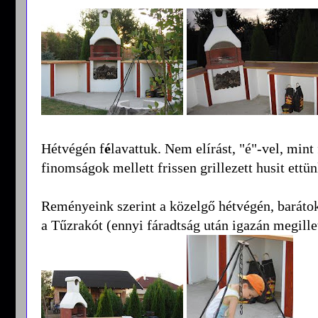
Hétvégén f
é
lavattuk. Nem elírást, "é"-vel, min
finomságok mellett frissen grillezett husit ettü
Reményeink szerint a közelgő hétvégén, barátok
a Tűzrakót (ennyi fáradtság után igazán megillet