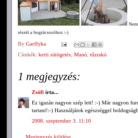
Nem,
részét a bográcsozóhoz :-)
By
Garffyka
Címkék:
kerti sütögetés
,
Manó
,
tűzrakó
1 megjegyzés:
Zsófi
írta...
Ez igazán nagyon szép lett! :-) Már nagyon furd
tartani!:-) Használjátok egészséggel boldogság
2008. szeptember 3. 11:10
Megjegyzés küldése