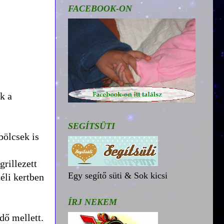
FACEBOOK-ON
k a
SEGÍTSÜTI
bölcsek is
grillezett
Egy segítő süti & Sok kicsi
éli kertben
ÍRJ NEKEM
dő mellett.