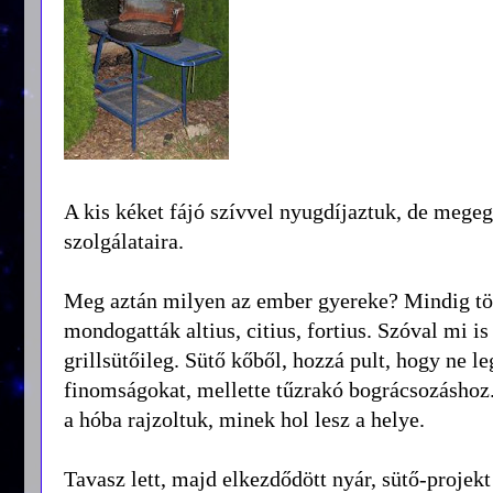
A kis kéket fájó szívvel nyugdíjaztuk, de mege
szolgálataira.
Meg aztán milyen az ember gyereke? Mindig több
mondogatták altius, citius, fortius. Szóval mi i
grillsütőileg. Sütő kőből, hozzá pult, hogy ne le
finomságokat, mellette tűzrakó bográcsozáshoz.
a hóba rajzoltuk, minek hol lesz a helye.
Tavasz lett, majd elkezdődött nyár, sütő-projekt