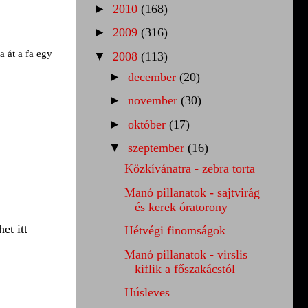
►
2010
(168)
►
2009
(316)
 át a fa egy
▼
2008
(113)
►
december
(20)
►
november
(30)
►
október
(17)
▼
szeptember
(16)
Közkívánatra - zebra torta
Manó pillanatok - sajtvirág
és kerek óratorony
et itt
Hétvégi finomságok
Manó pillanatok - virslis
kiflik a főszakácstól
Húsleves