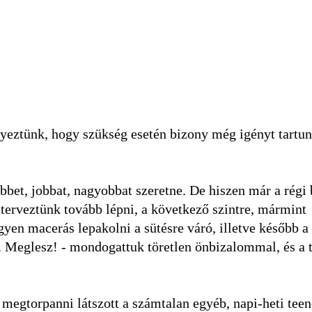
gyeztünk, hogy szükség esetén bizony még igényt tartun
et, jobbat, nagyobbat szeretne. De hiszen már a régi 
s terveztünk tovább lépni, a következő szintre, mármint
gyen macerás lepakolni a sütésre váró, illetve később a 
 Meglesz! - mondogattuk töretlen önbizalommal, és a t
 megtorpanni látszott a számtalan egyéb, napi-heti teen