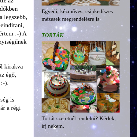
tte az
 időkben
Egyedi, kézműves, csipkedíszes
a legszebb,
mézesek megrendelésre is
eindítani,
értem :-) A
TORTÁK
nnyiségűnek
ől kirakva
az égő,
:-).
ség is
ár a régi
Tortát szeretnél rendelni? Kérlek,
írj nekem.