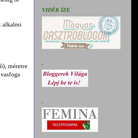
VIDÉK ÍZE
t alkalmi
.
ő), méretre
 vasfoga
.