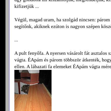
kifizetjük ...
Végül, magad uram, ha szolgád nincsen: párom 
segítőnk, akiknek ezúton is nagyon szépen kösz
...
A pult fenyőfa. A nyersen vásárolt fát asztalos
vágta. ÉApám és párom többször átkenték, hogy 
ellen. A lábazati fa elemeket ÉApám vágta méretr