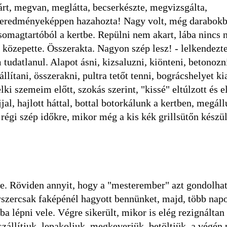
rt, megvan, meglátta, becserkészte, megvizsgálta,
at eredményeképpen hazahozta! Nagy volt, még darabokb
omagtartóból a kertbe. Repülni nem akart, lába nincs n
 közepette. Összerakta. Nagyon szép lesz! - lelkendezt
tudatlanul. Alapot ásni, kizsaluzni, kiönteni, betonozni
llítani, összerakni, pultra tetőt tenni, bográcshelyet ki
i szemeim előtt, szokás szerint, "kissé" eltúlzott és e
al, hajlott háttal, bottal botorkálunk a kertben, megáll
 régi szép időkre, mikor még a kis kék grillsütőn készül
e. Röviden annyit, hogy a "mesterember" azt gondolhat
yszercsak faképénél hagyott bennünket, majd, több nap
a lépni vele. Végre sikerült, mikor is elég rezignáltan 
állítjuk, lepakoljuk, megkeverjük, betöltjük, a végén 