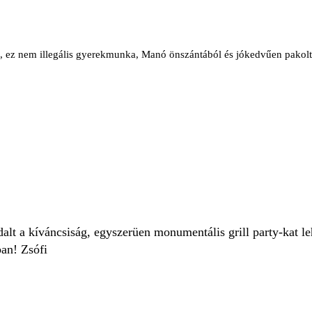
 ez nem illegális gyerekmunka, Manó önszántából és jókedvűen pakolta
alt a kíváncsiság, egyszerüen monumentális grill party-kat leh
ban! Zsófi