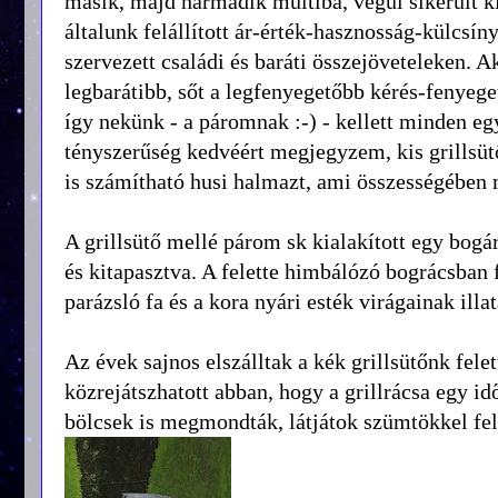
másik, majd harmadik multiba, végül sikerült kiv
általunk felállított ár-érték-hasznosság-külcsíny
szervezett családi és baráti összejöveteleken. 
legbarátibb, sőt a legfenyegetőbb kérés-fenyeget
így nekünk - a páromnak :-) - kellett minden egy
tényszerűség kedvéért megjegyzem, kis grillsü
is számítható husi halmazt, ami összességében
A grillsütő mellé párom sk kialakított egy bogá
és kitapasztva. A felette himbálózó bográcsban 
parázsló fa és a kora nyári esték virágainak illa
Az évek sajnos elszálltak a kék grillsütőnk fele
közrejátszhatott abban, hogy a grillrácsa egy idő
bölcsek is megmondták, látjátok szümtökkel fe