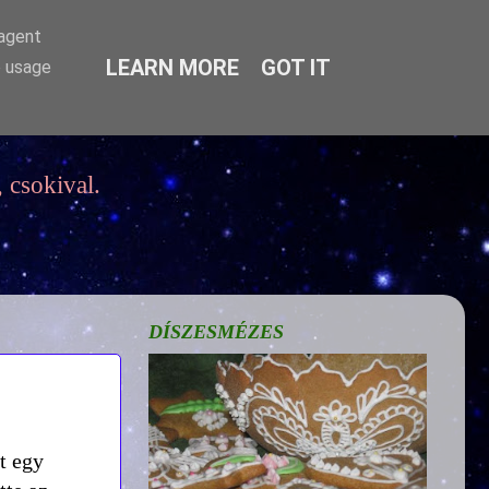
-agent
LEARN MORE
GOT IT
e usage
 csokival.
DÍSZESMÉZES
t egy