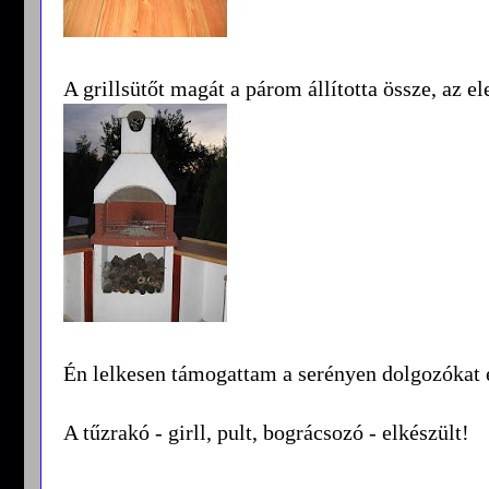
A grillsütőt magát a párom állította össze, az e
Én lelkesen támogattam a serényen dolgozókat és
A tűzrakó - girll, pult, bográcsozó - elkészült!