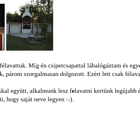
t félavattuk. Míg én csipetcsapattal lábalógáztam és egy
nk, párom szorgalmasan dolgozott. Ezért lett csak félava
kal együtt, alkalmunk lesz f
e
lavatni kertünk legújabb 
i, hogy saját neve legyen :-).