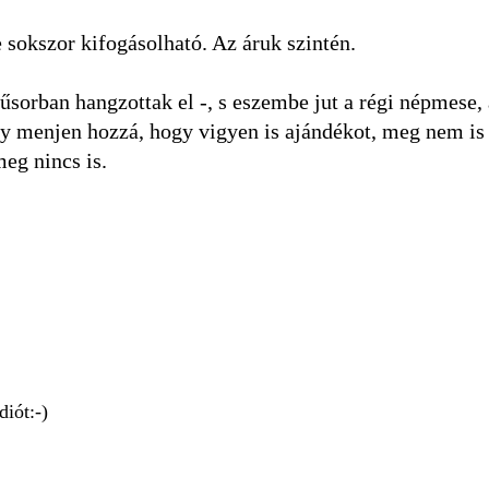
okszor kifogásolható. Az áruk szintén.
műsorban hangzottak el -, s eszembe jut a régi népmese, 
úgy menjen hozzá, hogy vigyen is ajándékot, meg nem is .
meg nincs is.
iót:-)