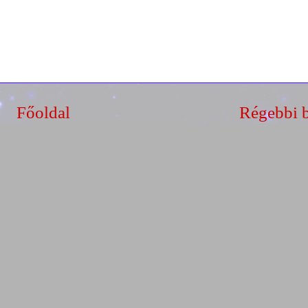
Főoldal
Régebbi 