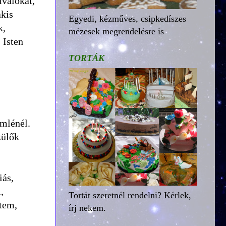
ivalókat,
akis
Egyedi, kézműves, csipkedíszes
k,
mézesek megrendelésre is
 Isten
TORTÁK
emlénél.
zülők
iás,
,
Tortát szeretnél rendelni? Kérlek,
etem,
írj nekem.