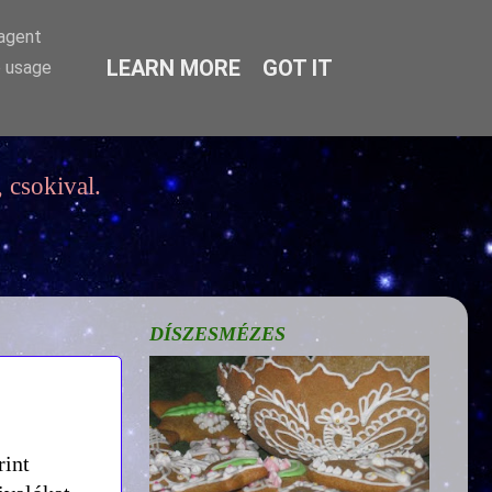
-agent
LEARN MORE
GOT IT
e usage
 csokival.
DÍSZESMÉZES
rint