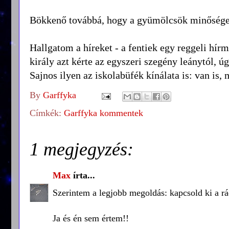
Bökkenő továbbá, hogy a gyümölcsök minősége s
Hallgatom a híreket - a fentiek egy reggeli hír
király azt kérte az egyszeri szegény leánytól, 
Sajnos ilyen az iskolabüfék kínálata is: van is, 
By
Garffyka
Címkék:
Garffyka kommentek
1 megjegyzés:
Max
írta...
Szerintem a legjobb megoldás: kapcsold ki a rád
Ja és én sem értem!!