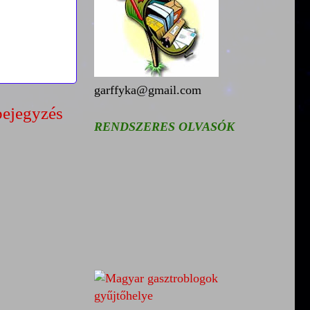
garffyka@gmail.com
bejegyzés
RENDSZERES OLVASÓK