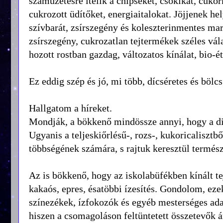
száműzetésre ítélik a chipseket, csokikat, cukor
cukrozott üdítőket, energiaitalokat. Jöjjenek he
szívbarát, zsírszegény és koleszterinmentes ma
zsírszegény, cukrozatlan tejtermékek széles vá
hozott rostban gazdag, változatos kínálat, bio-é
Ez eddig szép és jó, mi több, dícséretes és bölcs
Hallgatom a híreket.
Mondják, a bökkenő mindössze annyi, hogy a diá
Ugyanis a teljeskiőrlésű-, rozs-, kukoricalisztb
többségének számára, s rajtuk keresztül termés
Az is bökkenő, hogy az iskolabüfékben kínált te
kakaós, epres, ésatöbbi ízesítés. Gondolom, eze
színezékek, ízfokozók és egyéb mesterséges ada
hiszen a csomagoláson feltüntetett összetevők á