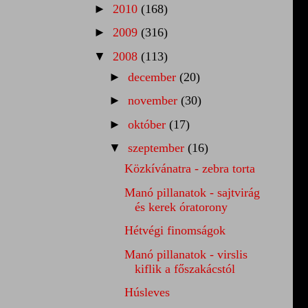
►
2010
(168)
►
2009
(316)
▼
2008
(113)
►
december
(20)
►
november
(30)
►
október
(17)
▼
szeptember
(16)
Közkívánatra - zebra torta
Manó pillanatok - sajtvirág
és kerek óratorony
Hétvégi finomságok
Manó pillanatok - virslis
kiflik a főszakácstól
Húsleves