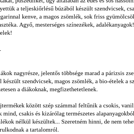
kákat, puszedliket, úgy általában az édes és sós nassoln
lyettük a teljeskiőrlésű búzából készült szendvicsek, cs
rgarinnal kenve, a magos zsömlék, sok friss gyümölcsö
lasztéka. Agyő, mesterséges színezékek, adalékanyagok!
telek!
.
kok nagyrésze, jelentős többsége marad a párizsis zs
ől készült szendvicsek, magos zsömlék, a bio-ételek a s
zetesen a diákoknak, megfizethetetlenek.
jtermékek között szép számmal feltűnik a csokis, vanil
k mind, csakis és kizárólag természetes alapanyagokból
lékok nélkül készültek... Szeretném hinni, de nem teh
rulkodnak a tartalomról.