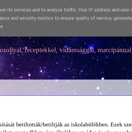
er its services and to analyze traffic. Your IP address and user
ance and security metrics to ensure quality of service, generat
e.
sollyal, receptekkel, vidámsággal, marcipánnal,
tását betiltották/betiltják az iskolabüfékben. Ezek sze