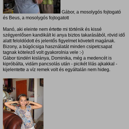
Gábor, a mosolygós fojtogató
és Beus, a mosolygós fojtogatott
Manó, aki eleinte nem értette mi történik és kissé
szégyenlősen kandikált ki anya biztos takarásából, rövid idő
alatt feloldódott és jelentős figyelmet követelt magának.
Bizony, a búgócsiga használatát minden csipetcsapat
tagnak kötelező volt gyakorolnia vele :-)
Gábor tündéri kislánya, Dominika, még a medencét is
kipróbálta, vidám pancsolás után - picikét lilás ajkakkal -
kijelentette a víz remek volt és egyáltalán nem hideg.