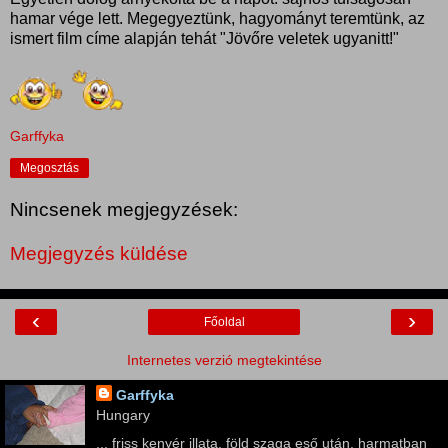
hamar vége lett. Megegyeztünk, hagyományt teremtünk, az
ismert film címe alapján tehát "Jövőre veletek ugyanitt!"
Garffyka
Megosztás
Nincsenek megjegyzések:
Megjegyzés küldése
‹
›
Főoldal
Internetes verzió megtekintése
Garffyka
Hungary
... friss kenyér illata, föld szaga eső után, harmatban