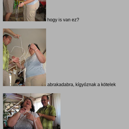
hogy is van ez?
abrakadabra, kígyóznak a kötelek