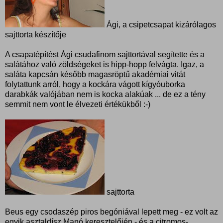
Ági, a csipetcsapat kizárólagos
sajttorta készítője
A csapatépítést Ági csudafinom sajttortával segítette és a
salátához való zöldségeket is hipp-hopp felvágta. Igaz, a
saláta kapcsán később magasröptű akadémiai vitát
folytattunk arról, hogy a kockára vágott kígyóuborka
darabkák valójában nem is kocka alakúak ... de ez a tény
semmit nem vont le élvezeti értékükből :-)
sajttorta
Beus egy csodaszép piros begóniával lepett meg - ez volt az
egyik asztaldísz Manó keresztelőjén - és a citromos-