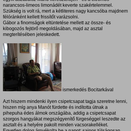
narancsos-limeos limonádét keverte szakértelemmel.
Szükség is volt rá, mert a kétliteres nagy kancsóba majdnem
félóránként kellett frissítőt varázsolni.
Gábor a finomságok eltüntetése mellett az össze- és
kibogozós fejtörő megoldásában, majd az asztal
megterítésében jeleskedett.
ismerkedés Bocitarkával
Azt hiszem mindenki ilyen csipetcsapat tagja szeretne lenni,
hiszen míg anya Manót fürdette és indította útnak a
pihepuha édes álmok országába, addig a csipetcsapat
szorgos hangyákat megszégyenítő fürgeséggel leszedte az
asztalt és a helyére pakolt minden vacsorakelléket.
Egyetlen dolog árnyékolta be a napot: sajnos túlságosan