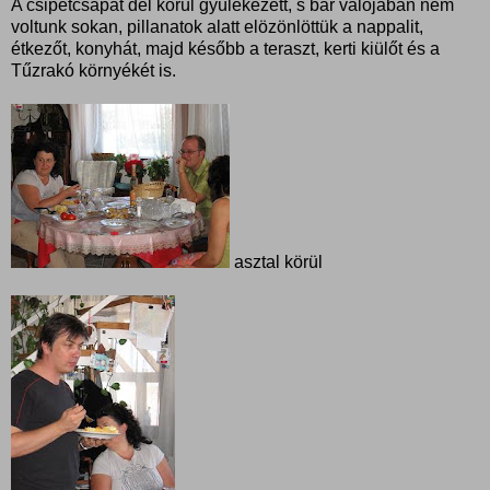
A csipetcsapat dél körül gyülekezett, s bár valójában nem
voltunk sokan, pillanatok alatt elözönlöttük a nappalit,
étkezőt, konyhát, majd később a teraszt, kerti kiülőt és a
Tűzrakó környékét is.
asztal körül