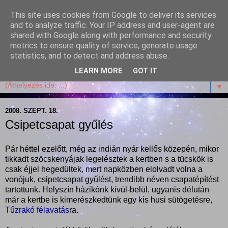
This site uses cookies from Google to deliver its services
Garffyka
and to analyze traffic. Your IP address and user-agent are
shared with Google along with performance and security
metrics to ensure quality of service, generate usage
Szösszenetek a konyhámból, az életemből. Mosollyal,
statistics, and to detect and address abuse.
receptekkel, vidámsággal, marcipánnal, csokival.
LEARN MORE
GOT IT
▼
2008. SZEPT. 18.
Csipetcsapat gyűlés
Pár héttel ezelőtt, még az indián nyár kellős közepén, mikor
tikkadt szöcskenyájak legelésztek a kertben s a tücskök is
csak éjjel hegedültek, mert napközben elolvadt volna a
vonójuk, csipetcsapat gyűlést, trendibb néven csapatépítést
tartottunk. Helyszín házikónk kívül-belül, ugyanis délután
már a kertbe is kimerészkedtünk egy kis husi sütögetésre,
Tűzrakó félavatás
ra.