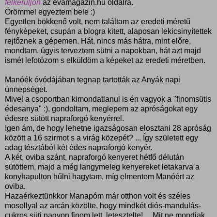
felkerüljön
az evamagazin.hu oldalra.
Örömmel egyeztem bele :)
Egyetlen bökkenő volt, nem találtam az eredeti méretű
fényképeket, csupán a blogra kitett, alaposan lekicsinyítettek
rejtőznek a gépemen. Hát, nincs más hátra, mint előre,
mondtam, úgyis terveztem sütni a napokban, hát azt majd
ismét lefotózom s elküldöm a képeket az eredeti méretben.
Manóék óvódájában tegnap tartották az Anyák napi
ünnepséget.
Mivel a csoportban kimondatlanul is én vagyok a "finomsütis
édesanya" :), gondoltam, meglepem az apróságokat egy
édesre sütött napraforgó kenyérrel.
Igen ám, de hogy lehetne igazságosan elosztani 28 apróság
között a 16 szirmot s a virág közepét? ... Így született egy
adag tésztából két édes napraforgó kenyér.
A két, oviba szánt, napraforgó kenyeret hétfő délután
sütöttem, majd a még langymeleg kenyereket letakarva a
konyhapulton hűlni hagytam, míg elmentem Manóért az
oviba.
Hazaérkeztünkkor Manapóm már otthon volt és széles
mosollyal az arcán közölte, hogy mindkét diós-mandulás-
cukros süti nagyon finom lett, letesztelte! ... Mit ne mondjak,