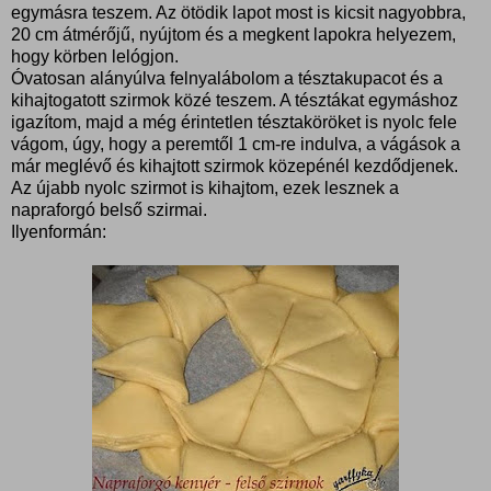
egymásra teszem. Az ötödik lapot most is kicsit nagyobbra,
20 cm átmérőjű, nyújtom és a megkent lapokra helyezem,
hogy körben lelógjon.
Óvatosan alányúlva felnyalábolom a tésztakupacot és a
kihajtogatott szirmok közé teszem. A tésztákat egymáshoz
igazítom, majd a még érintetlen tésztaköröket is nyolc fele
vágom, úgy, hogy a peremtől 1 cm-re indulva, a vágások a
már meglévő és kihajtott szirmok közepénél kezdődjenek.
Az újabb nyolc szirmot is kihajtom, ezek lesznek a
napraforgó belső szirmai.
Ilyenformán: