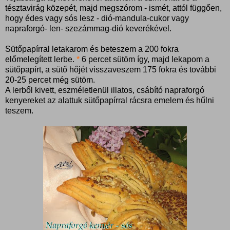
tésztavirág közepét, majd megszórom - ismét, attól függően,
hogy édes vagy sós lesz - dió-mandula-cukor vagy
napraforgó- len- szezámmag-dió keverékével.
Sütőpapírral letakarom és beteszem a 200 fokra
előmelegített lerbe.
*
6 percet sütöm így, majd lekapom a
sütőpapírt, a sütő hőjét visszaveszem 175 fokra és további
20-25 percet még sütöm.
A lerből kivett, eszméletlenül illatos, csábító napraforgó
kenyereket az alattuk sütőpapírral rácsra emelem és hűlni
teszem.