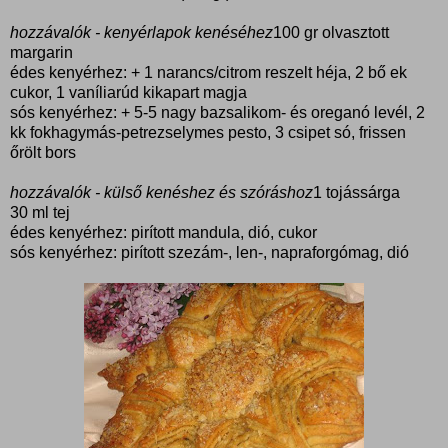
hozzávalók - kenyérlapok kenéséhez
100 gr olvasztott
margarin
édes kenyérhez: + 1 narancs/citrom reszelt héja, 2 bő ek
cukor, 1 vaníliarúd kikapart magja
sós kenyérhez: + 5-5 nagy bazsalikom- és oreganó levél, 2
kk fokhagymás-petrezselymes pesto, 3 csipet só, frissen
őrölt bors
hozzávalók - külső kenéshez és szóráshoz
1 tojássárga
30 ml tej
édes kenyérhez: pirított mandula, dió, cukor
sós kenyérhez: pirított szezám-, len-, napraforgómag, dió