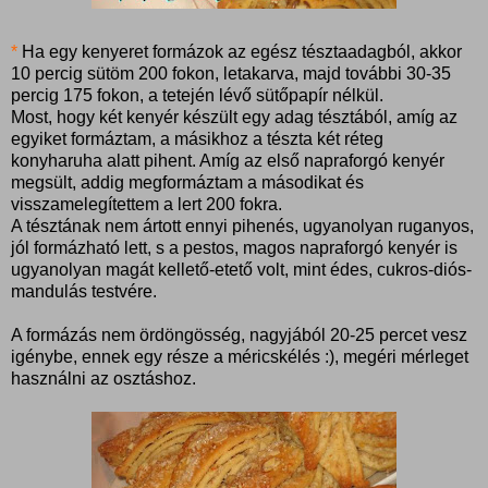
*
Ha egy kenyeret formázok az egész tésztaadagból, akkor
10 percig sütöm 200 fokon, letakarva, majd további 30-35
percig 175 fokon, a tetején lévő sütőpapír nélkül.
Most, hogy két kenyér készült egy adag tésztából, amíg az
egyiket formáztam, a másikhoz a tészta két réteg
konyharuha alatt pihent. Amíg az első napraforgó kenyér
megsült, addig megformáztam a másodikat és
visszamelegítettem a lert 200 fokra.
A tésztának nem ártott ennyi pihenés, ugyanolyan ruganyos,
jól formázható lett, s a pestos, magos napraforgó kenyér is
ugyanolyan magát kellető-etető volt, mint édes, cukros-diós-
mandulás testvére.
A formázás nem ördöngösség, nagyjából 20-25 percet vesz
igénybe, ennek egy része a méricskélés :), megéri mérleget
használni az osztáshoz.