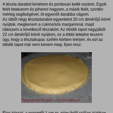
A tészta darabot lemérem és pontosan ketté osztom. Egyik
felét letakarom és pihenni hagyom, a másik felét, szintén
mérleg segítségével, öt egyenlő darabba vágom.
Az ötből négy tésztadarabot egyenként 20 cm átmérőjű körré
nyújtok, megkenem a cukros/sós margarinnal, majd
ráteszem a következő tészakört. Az ötödik lapot nagyjából
22 cm átmérőjű körré nyújtom, ez a többi tetejére teszem
úgy, hogy a tésztakupac szélén körben leérjen, és ezt az
ötödik lapot már nem kenem meg. Ilyen lesz:
Éles késsel, a peremtől 1 cm-re, négy felől csillag alakban