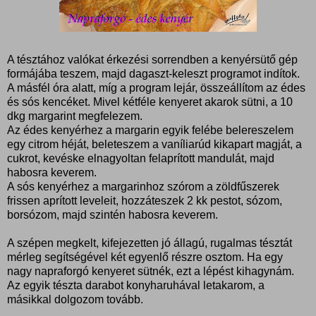
A tésztához valókat érkezési sorrendben a kenyérsütő gép
formájába teszem, majd dagaszt-keleszt programot indítok.
A másfél óra alatt, míg a program lejár, összeállítom az édes
és sós kencéket. Mivel kétféle kenyeret akarok sütni, a 10
dkg margarint megfelezem.
Az édes kenyérhez a margarin egyik felébe belereszelem
egy citrom héját, beleteszem a vaníliarúd kikapart magját, a
cukrot, kevéske elnagyoltan felaprított mandulát, majd
habosra keverem.
A sós kenyérhez a margarinhoz szórom a zöldfűszerek
frissen aprított leveleit, hozzáteszek 2 kk pestot, sózom,
borsózom, majd szintén habosra keverem.
A szépen megkelt, kifejezetten jó állagú, rugalmas tésztát
mérleg segítségével két egyenlő részre osztom. Ha egy
nagy napraforgó kenyeret sütnék, ezt a lépést kihagynám.
Az egyik tészta darabot konyharuhával letakarom, a
másikkal dolgozom tovább.