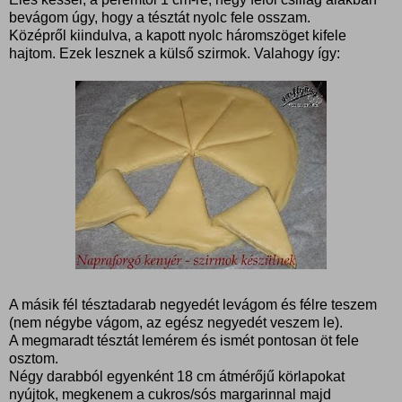
bevágom úgy, hogy a tésztát nyolc fele osszam.
Középről kiindulva, a kapott nyolc háromszöget kifele
hajtom. Ezek lesznek a külső szirmok. Valahogy így:
A másik fél tésztadarab negyedét levágom és félre teszem
(nem négybe vágom, az egész negyedét veszem le).
A megmaradt tésztát lemérem és ismét pontosan öt fele
osztom.
Négy darabból egyenként 18 cm átmérőjű körlapokat
nyújtok, megkenem a cukros/sós margarinnal majd