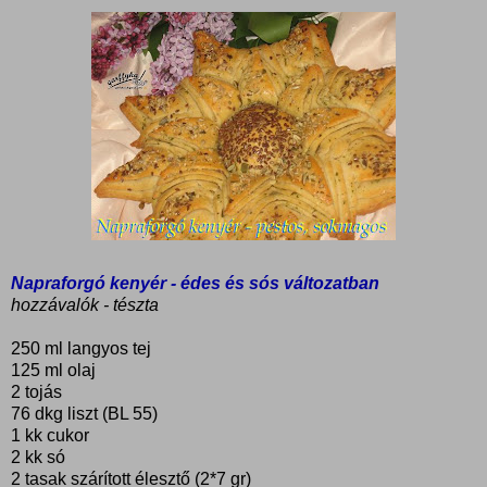
Napraforgó kenyér - édes és sós változatban
hozzávalók - tészta
250 ml langyos tej
125 ml olaj
2 tojás
76 dkg liszt (BL 55)
1 kk cukor
2 kk só
2 tasak szárított élesztő (2*7 gr)