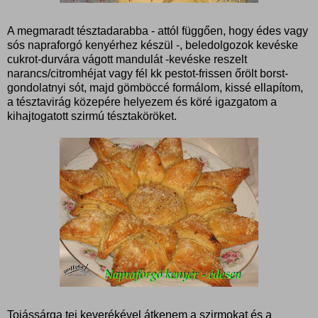
A megmaradt tésztadarabba - attól függően, hogy édes vagy
sós napraforgó kenyérhez készül -, beledolgozok kevéske
cukrot-durvára vágott mandulát -kevéske reszelt
narancs/citromhéjat vagy fél kk pestot-frissen őrölt borst-
gondolatnyi sót, majd gömböccé formálom, kissé ellapítom,
a tésztavirág közepére helyezem és köré igazgatom a
kihajtogatott szirmú tésztaköröket.
Tojássárga tej keverékével átkenem a szirmokat és a