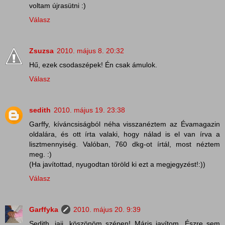
voltam újrasütni :)
Válasz
Zsuzsa
2010. május 8. 20:32
Hű, ezek csodaszépek! Én csak ámulok.
Válasz
sedith
2010. május 19. 23:38
Garffy, kíváncsiságból néha visszanéztem az Évamagazin
oldalára, és ott írta valaki, hogy nálad is el van írva a
lisztmennyiség. Valóban, 760 dkg-ot írtál, most néztem
meg. :)
(Ha javítottad, nyugodtan töröld ki ezt a megjegyzést!:))
Válasz
Garffyka
2010. május 20. 9:39
Sedith, jajj, köszönöm szépen! Máris javítom. Észre sem