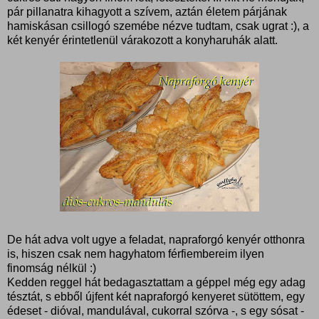
pár pillanatra kihagyott a szívem, aztán életem párjának
hamiskásan csillogó szemébe nézve tudtam, csak ugrat :), a
két kenyér érintetlenül várakozott a konyharuhák alatt.
De hát adva volt ugye a feladat, napraforgó kenyér otthonra
is, hiszen csak nem hagyhatom férfiembereim ilyen
finomság nélkül :)
Kedden reggel hát bedagasztattam a géppel még egy adag
tésztát, s ebből újfent két napraforgó kenyeret sütöttem, egy
édeset - dióval, mandulával, cukorral szórva -, s egy sósat -