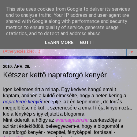
This site uses cookies from Google to deliver its services
Garffyka
and to analyze traffic. Your IP address and user-agent are
shared with Google along with performance and security
metrics to ensure quality of service, generate usage
Szösszenetek a konyhámból, az életemből. Mosollyal,
statistics, and to detect and address abuse.
receptekkel, vidámsággal, marcipánnal, csokival.
LEARN MORE
GOT IT
▼
2010. ÁPR. 28.
Kétszer kettő napraforgó kenyér
Igen kellemes ért a minap. Egy kedves hangú emailt
kaptam, amiben a küldő elmesélte, hogy a neten kering a
napraforgó kenyér
receptje, az én képeimmel, de forrás
megjelölése nélkül ... szerencsére a email írója kinyomozta,
kié a fénykép s így eljutott a blogomra.
Mint kiderült, a hölgy az
evamagazin.hu
szerkesztője s
aziránt érdeklődött, beleegyezem-e, hogy a blogomról a
napraforgó kenyér - recepttel, fényképpel, forrással -