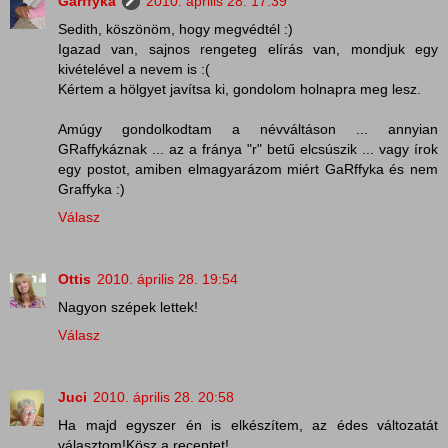
Garffyka
2010. április 28. 17:39
Sedith, köszönöm, hogy megvédtél :)
Igazad van, sajnos rengeteg elírás van, mondjuk egy
kivételével a nevem is :(
Kértem a hölgyet javítsa ki, gondolom holnapra meg lesz.
Amúgy gondolkodtam a névváltáson ... annyian
GRaffykáznak ... az a fránya "r" betű elcsúszik ... vagy írok
egy postot, amiben elmagyarázom miért GaRffyka és nem
Graffyka :)
Válasz
Ottis
2010. április 28. 19:54
Nagyon szépek lettek!
Válasz
Juci
2010. április 28. 20:58
Ha majd egyszer én is elkészítem, az édes változatát
választom!Kösz a receptet!