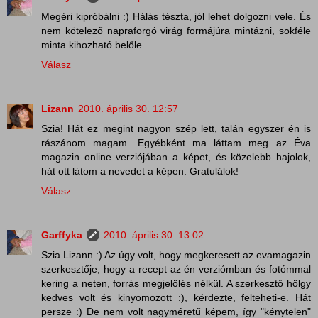
Megéri kipróbálni :) Hálás tészta, jól lehet dolgozni vele. És
nem kötelező napraforgó virág formájúra mintázni, sokféle
minta kihozható belőle.
Válasz
Lizann
2010. április 30. 12:57
Szia! Hát ez megint nagyon szép lett, talán egyszer én is
rászánom magam. Egyébként ma láttam meg az Éva
magazin online verziójában a képet, és közelebb hajolok,
hát ott látom a nevedet a képen. Gratulálok!
Válasz
Garffyka
2010. április 30. 13:02
Szia Lizann :) Az úgy volt, hogy megkeresett az evamagazin
szerkesztője, hogy a recept az én verziómban és fotómmal
kering a neten, forrás megjelölés nélkül. A szerkesztő hölgy
kedves volt és kinyomozott :), kérdezte, felteheti-e. Hát
persze :) De nem volt nagyméretű képem, így "kénytelen"