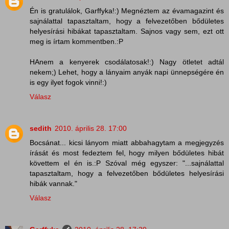
Én is gratulálok, Garffyka!:) Megnéztem az évamagazint és
sajnálattal tapasztaltam, hogy a felvezetőben bődületes
helyesírási hibákat tapasztaltam. Sajnos vagy sem, ezt ott
meg is írtam kommentben.:P
HAnem a kenyerek csodálatosak!:) Nagy ötletet adtál
nekem;) Lehet, hogy a lányaim anyák napi ünnepségére én
is egy ilyet fogok vinni!:)
Válasz
sedith
2010. április 28. 17:00
Bocsánat... kicsi lányom miatt abbahagytam a megjegyzés
írását és most fedeztem fel, hogy milyen bődületes hibát
követtem el én is.:P Szóval még egyszer: "...sajnálattal
tapasztaltam, hogy a felvezetőben bődületes helyesírási
hibák vannak."
Válasz