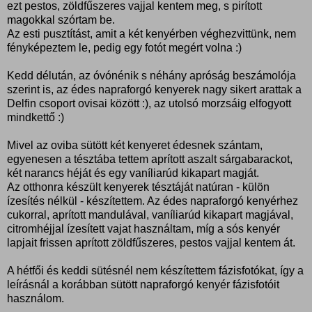
ezt pestos, zöldfűszeres vajjal kentem meg, s pirított
magokkal szórtam be.
Az esti pusztítást, amit a két kenyérben véghezvittünk, nem
fényképeztem le, pedig egy fotót megért volna :)
Kedd délután, az óvónénik s néhány apróság beszámolója
szerint is, az édes napraforgó kenyerek nagy sikert arattak a
Delfin csoport ovisai között :), az utolsó morzsáig elfogyott
mindkettő :)
Mivel az oviba sütött két kenyeret édesnek szántam,
egyenesen a tésztába tettem aprított aszalt sárgabarackot,
két narancs héját és egy vaníliarúd kikapart magját.
Az otthonra készült kenyerek tésztáját natúran - külön
ízesítés nélkül - készítettem. Az édes napraforgó kenyérhez
cukorral, aprított mandulával, vaníliarúd kikapart magjával,
citromhéjjal ízesített vajat használtam, míg a sós kenyér
lapjait frissen aprított zöldfűszeres, pestos vajjal kentem át.
A hétfői és keddi sütésnél nem készítettem fázisfotókat, így a
leírásnál a korábban sütött napraforgó kenyér fázisfotóit
használom.