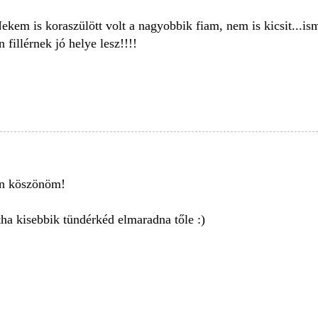
kem is koraszülött volt a nagyobbik fiam, nem is kicsit...i
fillérnek jó helye lesz!!!!
en köszönöm!
ha kisebbik tündérkéd elmaradna tőle :)