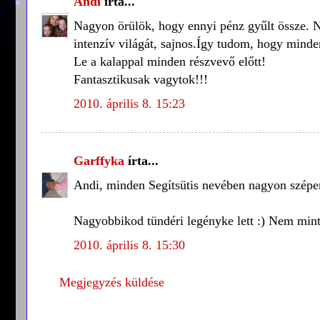
Andi
írta...
Nagyon örülök, hogy ennyi pénz gyűlt össze. Ne
intenzív világát, sajnos.Így tudom, hogy minden 
Le a kalappal minden részvevő előtt!
Fantasztikusak vagytok!!!
2010. április 8. 15:23
Garffyka
írta...
Andi, minden Segítsütis nevében nagyon szép
Nagyobbikod tündéri legényke lett :) Nem mint
2010. április 8. 15:30
Megjegyzés küldése