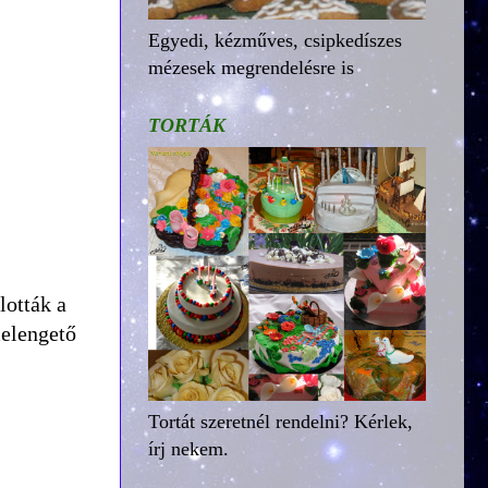
Egyedi, kézműves, csipkedíszes
mézesek megrendelésre is
TORTÁK
lották a
melengető
Tortát szeretnél rendelni? Kérlek,
írj nekem.