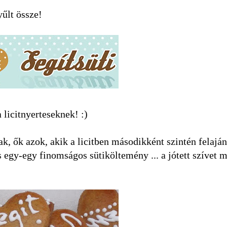
yűlt össze!
 licitnyerteseknek! :)
, ők azok, akik a licitben másodikként szintén felaján
s egy-egy finomságos sütiköltemény ... a jótett szívet 