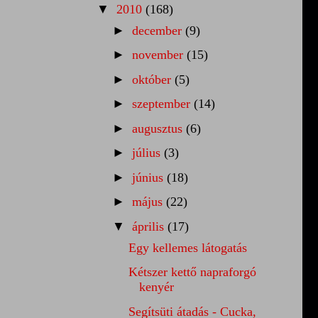
▼
2010
(168)
►
december
(9)
►
november
(15)
►
október
(5)
►
szeptember
(14)
►
augusztus
(6)
►
július
(3)
►
június
(18)
►
május
(22)
▼
április
(17)
Egy kellemes látogatás
Kétszer kettő napraforgó
kenyér
Segítsüti átadás - Cucka,