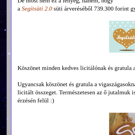
De most nem ez a lényeg, hanem, hogy
a
Segítsüti 2.0
süti árveréséből 739.300 forint g
Köszönet minden kedves licitálónak és gratula a
Ugyancsak köszönet és gratula a vigaszágasoknak
licitált összeget. Természetesen az ő jutalmuk i
érzésén felül :)