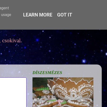
-agent
LEARN MORE
GOT IT
e usage
 csokival.
DÍSZESMÉZES