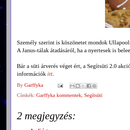
Személy szerint is köszönetet mondok Ullapool
A Janus-tálak átadásáról, ha a nyertesek is bel
Bár a süti árverés véget ért, a Segítsüti 2.0 akci
információk
itt
.
By
Garffyka
Címkék:
Garffyka kommentek
,
Segítsüti
2 megjegyzés: