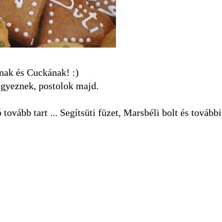
nak és Cuckának! :)
eegyeznek, postolok majd.
ó tovább tart ... Segítsüti füzet, Marsbéli bolt és tovább