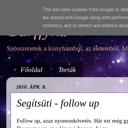
This site uses cookies from Google to deliv
are shared with Google along with perform
Garffyka
statistics, and to detect and address abus
Szösszenetek a konyhámból, az életemből. Mo
Főoldal
Torták
2010. ÁPR. 8.
Segítsüti - follow up
Follow up, azaz nyomonkövetés. Hát ezt még g