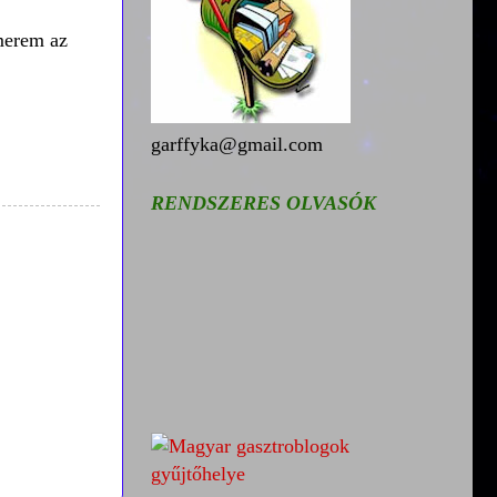
smerem az
garffyka@gmail.com
RENDSZERES OLVASÓK