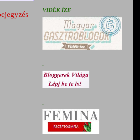
VIDÉK ÍZE
bejegyzés
.
.