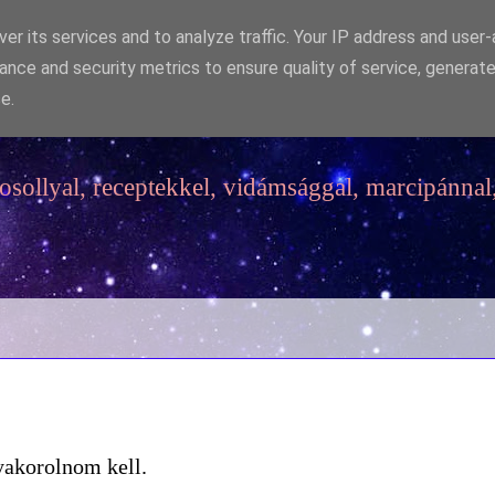
er its services and to analyze traffic. Your IP address and user
ance and security metrics to ensure quality of service, generat
e.
sollyal, receptekkel, vidámsággal, marcipánnal,
yakorolnom kell.