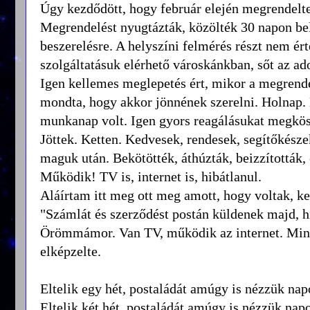
Úgy kezdődött, hogy február elején megrendelte
Megrendelést nyugtázták, közölték 30 napon be
beszerelésre. A helyszíni felmérés részt nem ér
szolgáltatásuk elérhető városkánkban, sőt az ado
Igen kellemes meglepetés ért, mikor a megrendel
mondta, hogy akkor jönnének szerelni. Holnap. 
munkanap volt. Igen gyors reagálásukat megkö
Jöttek. Ketten. Kedvesek, rendesek, segítőkésze
maguk után. Bekötötték, áthúzták, beizzították, 
Működik! TV is, internet is, hibátlanul.
Aláírtam itt meg ott meg amott, hogy voltak, ket
"Számlát és szerződést postán küldenek majd, hi
Örömmámor. Van TV, működik az internet. Minden
elképzelte.
Eltelik egy hét, postaládát amúgy is nézzük nap
Eltelik két hét, postaládát amúgy is nézzük nap