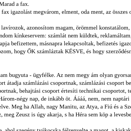
Marad a fax.
fax igazolást megvárom, elment, oda ment, az összes o
om, lavírozok, azonosítom magam, örömmel konstatálom,
ondom kínkeservem: számlát nem küldtek, reklamáltam, 
apja befizettem, másnapra lekapcsoltak, befizetés igaz
lyozom, hogy ŐK számláztak KÉSVE, és hogy szerződés
djam bugyuta - ügyfélke. Az nem megy ám olyan gyorsa
ort átadja számlázási csoportnak, számlázási csoport be
ortnak, behajtási csoport értesíti technikai csoportot, 
. Három-négy nap, de inkább öt. Áááá, nem, nem naptári
lve. Meg ha Allah, nagy Manitu, az Atya, a Fiú és a Sze
, meg Zeusz is úgy akarja, s ha Héra sem köp a levesbe
e, ahol szegény tyúkocska félrenyelte a magot, a kiska