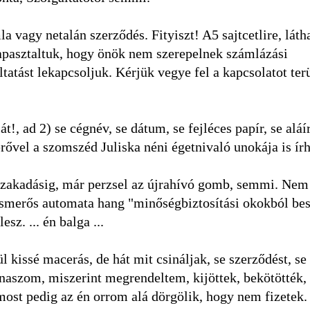
 vagy netalán szerződés. Fityiszt! A5 sajtcetlire, láth
tapasztaltuk, hogy önök nem szerepelnek számlázási
atást lekapcsoljuk. Kérjük vegye fel a kapcsolatot terü
!, ad 2) se cégnév, se dátum, se fejléces papír, se aláír
rővel a szomszéd Juliska néni égetnivaló unokája is írh
zakadásig, már perzsel az újrahívó gomb, semmi. Nem
ismerős automata hang "minőségbiztosítási okokból bes
sz. ... én balga ...
kissé macerás, de hát mit csináljak, se szerződést, se
aszom, miszerint megrendeltem, kijöttek, bekötötték, 
most pedig az én orrom alá dörgölik, hogy nem fizetek