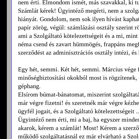
nem érti. Elmondom ismét, más szavakkal, ki tu
Számlát kérek! Ügyintéző megérti, nem a szolg
hiányát. Gondolom, nem sok ilyen hívást kaphat
papír zörög, végül: számlázási osztály szerint 
ami a Szolgáltató kötelezettségeit és a mi, mint
néma csend és zavart hümmögés, frappáns megfo
szerződést az adminisztrációs osztály intézi, és
Egy hét, semmi. Két hét, semmi. Március vége f
minőségbiztosítási okokból most is rögzítenek, 
géphang.
Elsírom búmat-bánatomat, miszerint szolgáltatás
már végre fizetni! és szeretnék már végre kézhe
ügyfél jogait, és a Szolgáltató kötelezettségeit ..
Ügyintéző nem érti, mi a baj, ha egyszer minde
akarok, kérem a számlát! Most! Kérem a szerző
működő szolgáltatásnál ez már elvárható a Szol