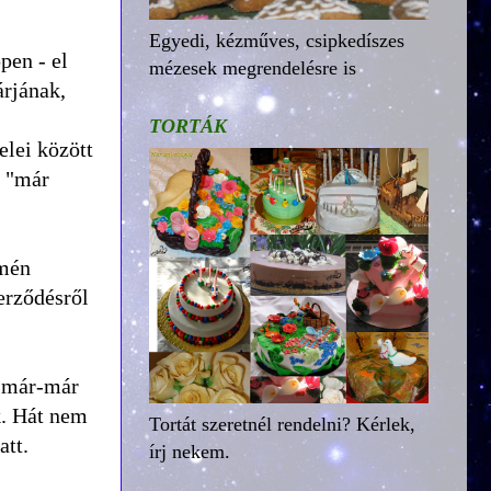
Egyedi, kézműves, csipkedíszes
pen - el
mézesek megrendelésre is
árjának,
TORTÁK
elei között
t "már
ímén
zerződésről
, már-már
k. Hát nem
Tortát szeretnél rendelni? Kérlek,
att.
írj nekem.