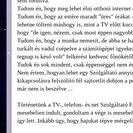
sem fordítva.
Tudom én, hogy meg lehet élni otthoni internet 
Tudom én, hogy az estére maradt "üres" órákat
lehetne tölteni máshogy is, mint a TV előtt ku
hogy "de igen, nézem, csak most éppen nagyobb
Tudom én, hogy a munka nemesít, de abba se hal
turkált és vadul csépelve a számítógépet igyekeze
tegnap is késő volt" felkérést kedvenc főnökétől
Tudok én sok mindent, csak éppenséggel nem é
Nem értem, hogyan lehet egy Szolgáltató annyir
kikapcsolásra felszólító fél sajtcetlit dobjon a
már nem is beszélve ...
Történetünk a TV-, telefon- és net Szolgáltató F
mesebelien indult, gondoltam a vége is mesebe
így lett. Inkább úgy, hogy hajukat tépve mérge