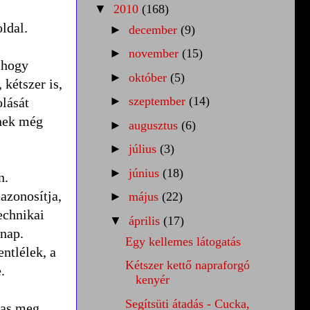
▼
2010
(168)
ldal.
►
december
(9)
►
november
(15)
 hogy
►
október
(5)
kétszer is,
►
szeptember
(14)
olását
nek még
►
augusztus
(6)
►
július
(3)
►
június
(18)
n.
azonosítja,
►
május
(22)
technikai
▼
április
(17)
 nap.
Egy kellemes látogatás
ntlélek, a
Kétszer kettő napraforgó
.
kenyér
Segítsüti átadás - Cucka,
kas meg