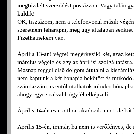
megtűzdelt szerződést postázzon. Vagy talán gya
küldik!
OK, tisztázom, nem a telefonvonal másik végén 
szeretném leharapni, meg úgy általában senkié
Fizethetnékem van.
Április 13-án! végre! megérkezik! két, azaz ket
március végéig és egy az áprilisi szolgáltatásra
Másnap reggel első dolgom átutalni a kiszámlá
nem kaptunk a két hónapja bekötött és működő s
számlaszám, ezentúl utalhatok minden hónapba szá
ahogy egyre naivabb ügyfél elképzeli ...
Április 14-én este otthon akadozik a net, de hát
Április 15-én, immár, ha nem is verőfényes, de 