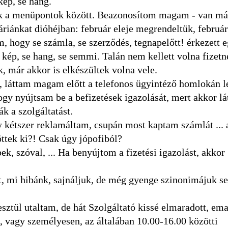
ép, se hang.
zok a menüpontok között. Beazonosítom magam - van m
riánkat dióhéjban: február eleje megrendeltük, februá
m, hogy se számla, se szerződés, tegnapelőtt! érkezett 
 kép, se hang, se semmi. Talán nem kellett volna fizetn
, már akkor is elkészültek volna vele.
 láttam magam előtt a telefonos ügyintéző homlokán l
 hogy nyújtsam be a befizetések igazolását, mert akkor lá
k a szolgáltatást.
y kétszer reklamáltam, csupán most kaptam számlát ...
öttek ki?! Csak úgy jópofiból?
ek, szóval, ... Ha benyújtom a fizetési igazolást, akkor
at, mi hibánk, sajnáljuk, de még gyenge szinonimájuk s
sztül utaltam, de hát Szolgáltató kissé elmaradott, em
, vagy személyesen, az általában 10.00-16.00 közötti