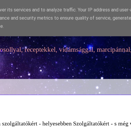
er its services and to analyze traffic. Your IP address and user
ance and security metrics to ensure quality of service, generat
e.
sollyal, receptekkel, vidámsággal, marcipánnal,
szolgáltatókért - helyesebben Szolgáltatókért - s még 