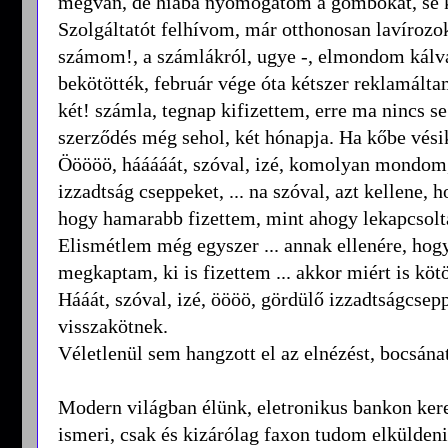
megvan, de hiába nyomogatom a gombokat, se k
Szolgáltatót felhívom, már otthonosan lavíro
számom!, a számlákról, ugye -, elmondom kálvá
bekötötték, február vége óta kétszer reklamálta
két! számla, tegnap kifizettem, erre ma nincs se
szerződés még sehol, két hónapja. Ha kőbe vésik
Ööööö, hááááát, szóval, izé, komolyan mondom,
izzadtság cseppeket, ... na szóval, azt kellene,
hogy hamarabb fizettem, mint ahogy lekapcsoltá
Elismétlem még egyszer ... annak ellenére, hog
megkaptam, ki is fizettem ... akkor miért is köt
Hááát, szóval, izé, öööö, gördülő izzadtságcsepp
visszakötnek.
Véletlenül sem hangzott el az elnézést, bocsán
Modern világban élünk, eletronikus bankon kere
ismeri, csak és kizárólag faxon tudom elküldeni