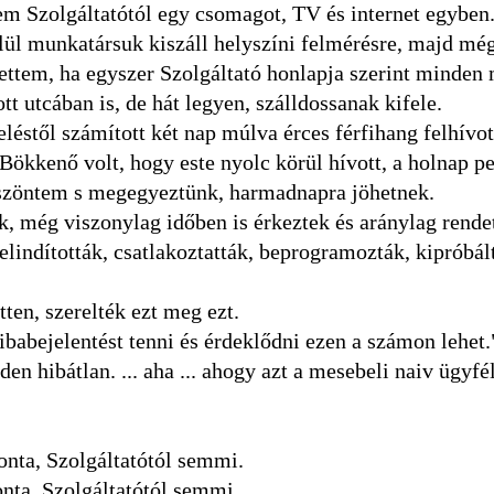
m Szolgáltatótól egy csomagot, TV és internet egyben
lül munkatársuk kiszáll helyszíni felmérésre, majd mé
tettem, ha egyszer Szolgáltató honlapja szerint minden
tt utcában is, de hát legyen, szálldossanak kifele.
éstől számított két nap múlva érces férfihang felhívot
Bökkenő volt, hogy este nyolc körül hívott, a holnap p
szöntem s megegyeztünk, harmadnapra jöhetnek.
k, még viszonylag időben is érkeztek és aránylag rendet
elindították, csatlakoztatták, beprogramozták, kipróbál
ten, szerelték ezt meg ezt.
babejelentést tenni és érdeklődni ezen a számon lehet.
 hibátlan. ... aha ... ahogy azt a mesebeli naiv ügyfé
onta, Szolgáltatótól semmi.
onta, Szolgáltatótól semmi.