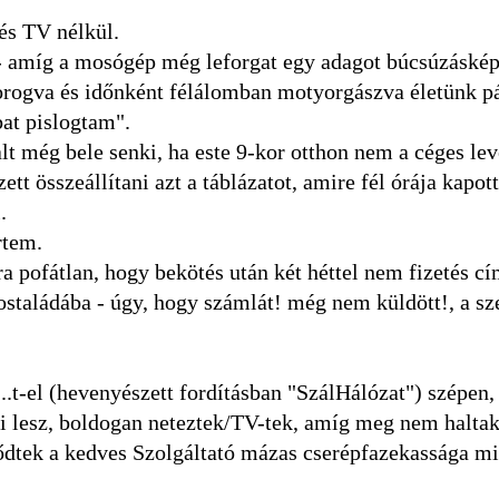
és TV nélkül.
 - amíg a mosógép még leforgat egy adagot búcsúzáskép
corogva és időnként félálomban motyorgászva életünk p
at pislogtam".
t még bele senki, ha este 9-kor otthon nem a céges lev
tt összeállítani azt a táblázatot, amire fél órája kapot
.
rtem.
a pofátlan, hogy bekötés után két héttel nem fizetés c
 postaládába - úgy, hogy számlát! még nem küldött!, a s
...t-el (hevenyészett fordításban "SzálHálózat") szépen
li lesz, boldogan neteztek/TV-tek, amíg meg nem halta
lődtek a kedves Szolgáltató mázas cserépfazekassága mi