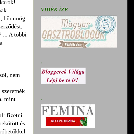
akarok!
VIDÉK ÍZE
nak
ol, hümmög,
zerződést,
 ... A többi
a
.
szól, nem
, szeretnék
.
n, mint
: fizetni
ekötött és
próbetűkkel