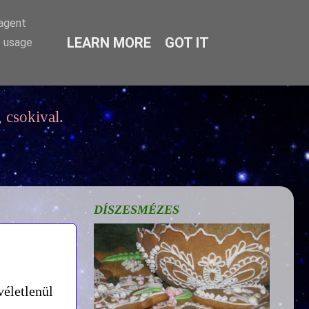
-agent
LEARN MORE
GOT IT
e usage
 csokival.
DÍSZESMÉZES
véletlenül