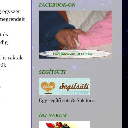
.
FACEBOOK-ON
g egyszer
 megrendelt
t és
edig
 is raktak
ták.
SEGÍTSÜTI
"
l
Egy segítő süti & Sok kicsi
ÍRJ NEKEM