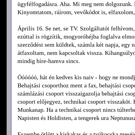
ügyfélfogadásra. Aha. Mi meg nem dolgozunk. 
Kinyomtatom, ráírom, vevőkódot is, elfaxolom, 
Április 16. Se net, se TV. Szolgáltatót felhív
ezúttal is rögzítik, mogyoróhéjba foglalva elm
szerződést sem küldtek, számla két napja, egy n
átfaxoltam, nem kapcsoltak vissza. Kihangsú
mindig híre-hamva sincs.
Óóóóóó, hát én kedves kis naiv - hogy ne mon
Behajtási csoporthoz ment a fax, behajtási csop
számlázási csoport visszaigazolja behajtási csop
csoport előjegyez, technikai csoport visszaköt
Munkanap. Ha a technikai csoport nincs túlterhe
Napisten és Holdisten, a tengerek ura Neptunusz
Eszembe ötlött a kiskakas és a tyúkocska meséj