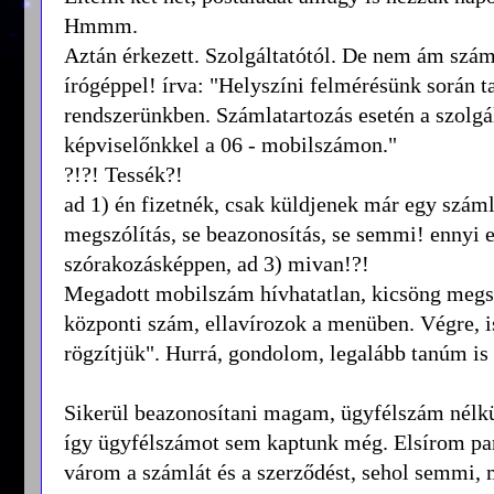
Hmmm.
Aztán érkezett. Szolgáltatótól. De nem ám számla
írógéppel! írva: "Helyszíni felmérésünk során 
rendszerünkben. Számlatartozás esetén a szolgált
képviselőnkkel a 06 - mobilszámon."
?!?! Tessék?!
ad 1) én fizetnék, csak küldjenek már egy számlát
megszólítás, se beazonosítás, se semmi! ennyi e
szórakozásképpen, ad 3) mivan!?!
Megadott mobilszám hívhatatlan, kicsöng megs
központi szám, ellavírozok a menüben. Végre, 
rögzítjük". Hurrá, gondolom, legalább tanúm is le
Sikerül beazonosítani magam, ügyfélszám nélkül 
így ügyfélszámot sem kaptunk még. Elsírom pan
várom a számlát és a szerződést, sehol semmi, 