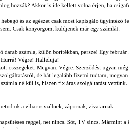
log hozzák? Akkor is ide kellett volna érjen, ha csigaf
hebegő és az egészet csak most kapisgáló ügyintéző fe
t sem. Csak könyörgöm, küldjenek már egy számlát.
tő darab számla, külön borítékban, persze! Egy február
. Hurrá! Végre! Halleluja!
zott összegeket. Megvan. Végre. Szerződést ugyan még
zolgáltatásról, de hát legalább fizetni tudtam, megvan
mla nélkül is, hiszen fix áras szolgáltatást vettünk. .
 betudtuk a viharos szélnek, zápornak, zivatarnak.
napsütéses reggel, net nincs. Sőt, TV sincs. Mármint a