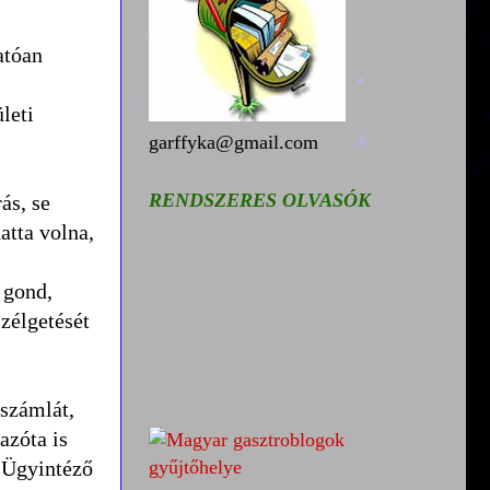
atóan
leti
garffyka@gmail.com
RENDSZERES OLVASÓK
ás, se
atta volna,
 gond,
zélgetését
 számlát,
azóta is
. Ügyintéző