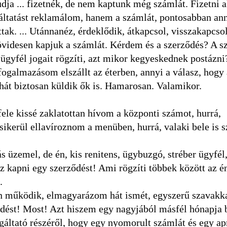
dja ... fizetnék, de nem kaptunk még számlát. Fizetni 
áltatást reklamálom, hanem a számlát, pontosabban an
tak. ... Utánnanéz, érdeklődik, átkapcsol, visszakapcs
rövidesen kapjuk a számlát. Kérdem és a szerződés? A s
 ügyfél jogait rögzíti, azt mikor kegyeskednek postázni?
galmazásom elszállt az éterben, annyi a válasz, hogy 
 hát biztosan küldik ők is. Hamarosan. Valamikor.
ele kissé zaklatottan hívom a központi számot, hurrá,
sikerül ellavíroznom a menüben, hurrá, valaki bele is 
 üzemel, de én, kis renitens, ügybuzgó, stréber ügyfél
z kapni egy szerződést! Ami rögzíti többek között az é
.
n működik, elmagyarázom hát ismét, egyszerű szavakkal
dést! Most! Azt hiszem egy nagyjából másfél hónapja b
gáltató részéről, hogy egy nyomorult számlát és egy a