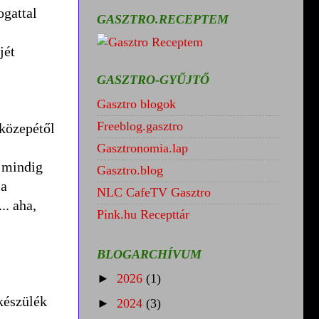
ogattal
GASZTRO.RECEPTEM
jét
GASZTRO-GYŰJTŐ
Gasztro blogok
Freeblog.gasztro
 közepétől
Gasztronomia.lap
 mindig
Gasztro.blog
 a
NLC CafeTV Gasztro
.. aha,
Pink.hu Recepttár
BLOGARCHÍVUM
►
2026
(1)
 készülék
►
2024
(3)