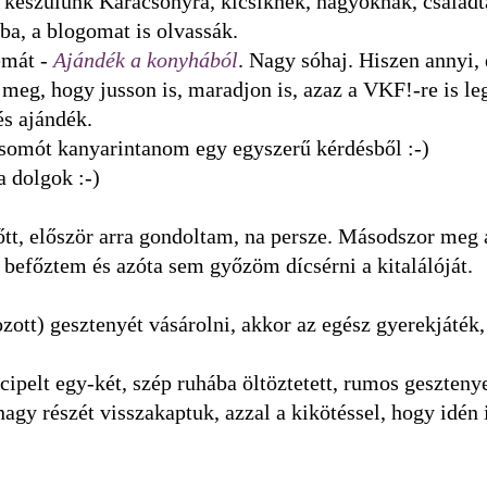
l készülünk Karácsonyra, kicsiknek, nagyoknak, család
ba, a blogomat is olvassák.
émát -
Ajándék a konyhából
. Nagy sóhaj. Hiszen annyi,
eg, hogy jusson is, maradjon is, azaz a VKF!-re is le
és ajándék.
 csomót kanyarintanom egy egyszerű kérdésből :-)
 dolgok :-)
tt, először arra gondoltam, na persze. Másodszor meg
 befőztem és azóta sem győzöm dícsérni a kitalálóját.
zott) gesztenyét vásárolni, akkor az egész gyerekjáték,
ipelt egy-két, szép ruhába öltöztetett, rumos geszteny
nagy részét visszakaptuk, azzal a kikötéssel, hogy idén 