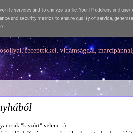
er its services and to analyze traffic. Your IP address and user
ance and security metrics to ensure quality of service, generat
e.
sollyal, receptekkel, vidámsággal, marcipánnal,
nyhából
ancsak "kiszúrt" velem :-)