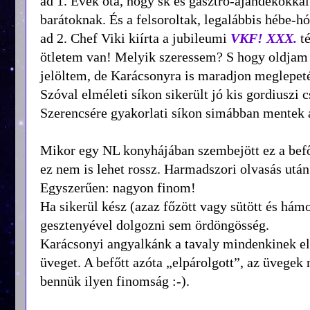
ad 1. Évek óta, hogy sk és gasztro-ajándékokka
barátoknak. És a felsoroltak, legalábbis hébe-hó
ad 2. Chef Viki kiírta a jubileumi
VKF! XXX.
t
ötletem van! Melyik szeressem? S hogy oldjam m
jelöltem, de Karácsonyra is maradjon meglepet
Szóval elméleti síkon sikerült jó kis gordiuszi
Szerencsére gyakorlati síkon simábban mentek a
Mikor egy NL konyhájában szembejött ez a befő
ez nem is lehet rossz. Harmadszori olvasás után
Egyszerűen: nagyon finom!
Ha sikerül kész (azaz főzött vagy sütött és hámo
gesztenyével dolgozni sem ördöngösség.
Karácsonyi angyalkánk a tavaly mindenkinek elc
üveget. A befőtt azóta „elpárolgott”, az üvegek 
bennük ilyen finomság :-).