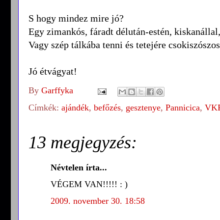
S hogy mindez mire jó?
Egy zimankós, fáradt délután-estén, kiskanállal
Vagy szép tálkába tenni és tetejére csokiszószo
Jó étvágyat!
By
Garffyka
Címkék:
ajándék
,
befőzés
,
gesztenye
,
Pannicica
,
VK
13 megjegyzés:
Névtelen írta...
VÉGEM VAN!!!!! : )
2009. november 30. 18:58