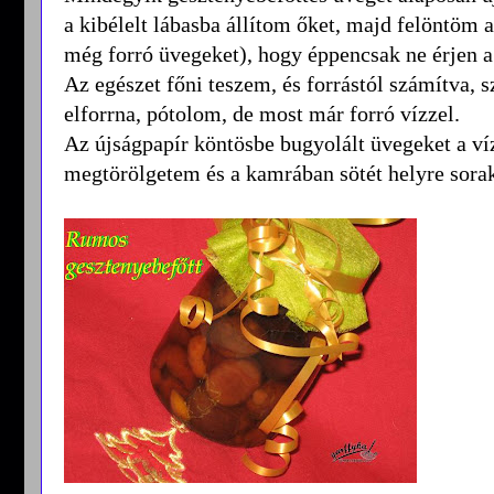
a kibélelt lábasba állítom őket, majd felöntöm a
még forró üvegeket), hogy éppencsak ne érjen a
Az egészet főni teszem, és forrástól számítva, 
elforrna, pótolom, de most már forró vízzel.
Az újságpapír köntösbe bugyolált üvegeket a v
megtörölgetem és a kamrában sötét helyre sora