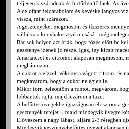
teljesen kiszáradnak és fertőtlenítődnek. Az üv
A celofánt feldarabolom és kevéske langyos ví
vissza, mint szárazon.
A gesztenyéket megmosom és tízszeres mennyis
vállalva a konyhakesztyű mosását, még mele
Bár sok helyen azt írják, hogy főzés előtt be ke
gesztenye ízének jó része. Igaz, így kicsit mac
A narancsot és citromot alaposan megmosom, ma
meghámozom.
A cukrot a vízzel, vékonyra vágott citrom- és na
megkavarom, hogy a cukor ne égjen le.
Mikor forr, beleöntöm a rumot, megvárom, hogy
lobbantok rajta, majd lezárom a tüzet.
A befőttes üvegekbe igazságosan elosztom a geszt
gesztenyék tetejét -, majd mindegyik üvegre két 
Előveszem a nagy lábast, aljára 2-3 rétegben újs
Mindegyik gesztenyebefőttes üveget alaposan újs