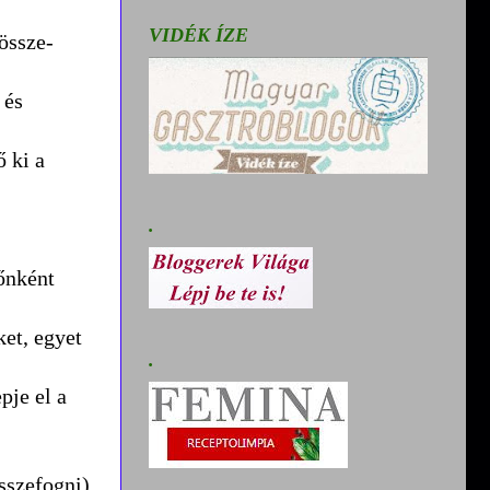
VIDÉK ÍZE
össze-
 és
ő ki a
.
dőnként
et, egyet
.
pje el a
sszefogni),