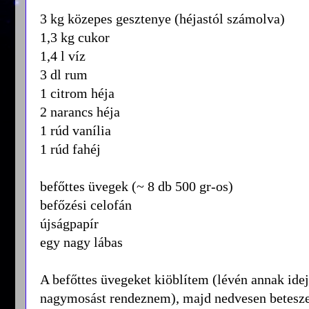
3 kg közepes gesztenye (héjastól számolva)
1,3 kg cukor
1,4 l víz
3 dl rum
1 citrom héja
2 narancs héja
1 rúd vanília
1 rúd fahéj
befőttes üvegek (~ 8 db 500 gr-os)
befőzési celofán
újságpapír
egy nagy lábas
A befőttes üvegeket kiöblítem (lévén annak idej
nagymosást rendeznem), majd nedvesen beteszem