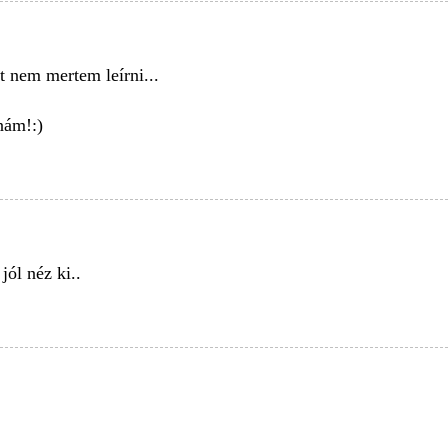
t nem mertem leírni...
nám!:)
jól néz ki..