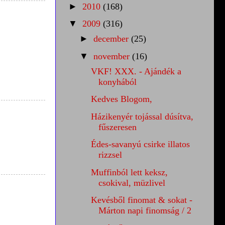
►
2010
(168)
▼
2009
(316)
►
december
(25)
▼
november
(16)
VKF! XXX. - Ajándék a
konyhából
Kedves Blogom,
Házikenyér tojással dúsítva,
fűszeresen
Édes-savanyú csirke illatos
rizzsel
Muffinból lett keksz,
csokival, müzlivel
Kevésből finomat & sokat -
Márton napi finomság / 2