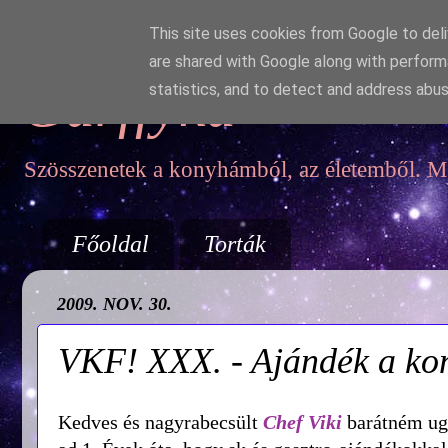
This site uses cookies from Google to deliv
are shared with Google along with perform
Garffyka
statistics, and to detect and address abus
Szösszenetek a konyhámból, az életemből. Mo
Főoldal
Torták
2009. NOV. 30.
VKF! XXX. - Ajándék a ko
Kedves és nagyrabecsült
Chef Viki
barátném ugy