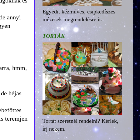
tagoknak és
Egyedi, kézműves, csipkedíszes
 de annyi
mézesek megrendelésre is
gyen
TORTÁK
 arra, hmm,
 de héjas
ebefőttes
is teremjen
Tortát szeretnél rendelni? Kérlek,
írj nekem.