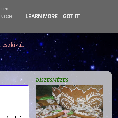
-agent
LEARN MORE
GOT IT
e usage
 csokival.
DÍSZESMÉZES