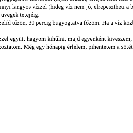
nnyi langyos vízzel (hideg víz nem jó, elrepesztheti a b
 üvegek tetejéig.
szelíd tűzön, 30 percig bugyogtatva főzöm. Ha a víz kö
ízzel együtt hagyom kihűlni, majd egyenként kiveszem,
koztatom. Még egy hónapig érlelem, pihentetem a sötét