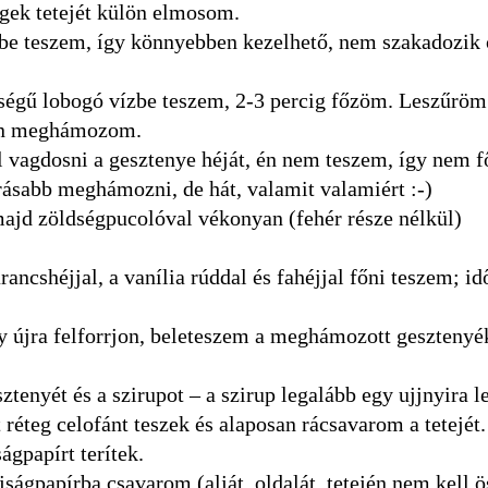
egek tetejét külön elmosom.
zbe teszem, így könnyebben kezelhető, nem szakadozik 
égű lobogó vízbe teszem, 2-3 percig főzöm. Leszűröm
gen meghámozom.
ll vagdosni a gesztenye héját, én nem teszem, így nem f
erásabb meghámozni, de hát, valamit valamiért :-)
jd zöldségpucolóval vékonyan (fehér része nélkül)
rancshéjjal, a vanília rúddal és fahéjjal főni teszem; i
 újra felforrjon, beleteszem a meghámozott gesztenyék
enyét és a szirupot – a szirup legalább egy ujjnyira le
réteg celofánt teszek és alaposan rácsavarom a tetejét.
ágpapírt terítek.
ágpapírba csavarom (alját, oldalát, tetején nem kell ö