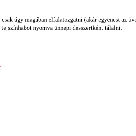
, csak úgy magában elfalatozgatni (akár egyenest az üve
s tejszínhabot nyomva ünnepi desszertként tálalni.
F