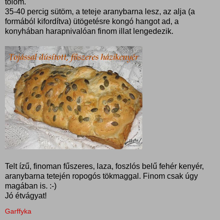
tolom.
35-40 percig sütöm, a teteje aranybarna lesz, az alja (a
formából kifordítva) ütögetésre kongó hangot ad, a
konyhában harapnivalóan finom illat lengedezik.
Telt ízű, finoman fűszeres, laza, foszlós belű fehér kenyér,
aranybarna tetején ropogós tökmaggal. Finom csak úgy
magában is. :-)
Jó étvágyat!
Garffyka