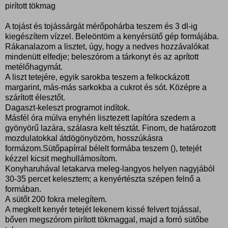
pirított tökmag
A tojást és tojássárgát mérőpohárba teszem és 3 dl-ig
kiegészítem vízzel. Beleöntöm a kenyérsütő gép formájába.
Rákanalazom a lisztet, úgy, hogy a nedves hozzávalókat
mindenütt elfedje; beleszórom a tárkonyt és az aprított
metélőhagymát.
A liszt tetejére, egyik sarokba teszem a felkockázott
margarint, más-más sarkokba a cukrot és sót. Középre a
szárított élesztőt.
Dagaszt-keleszt programot indítok.
Másfél óra múlva enyhén lisztezett lapítóra szedem a
gyönyörű lazára, szálasra kelt tésztát. Finom, de határozott
mozdulatokkal átdögönyözöm, hosszúkásra
formázom.Sütőpapírral bélelt formába teszem (), tetejét
kézzel kicsit meghullámosítom.
Konyharuhával letakarva meleg-langyos helyen nagyjából
30-35 percet kelesztem; a kenyértészta szépen felnő a
formában.
A sütőt 200 fokra melegítem.
A megkelt kenyér tetejét lekenem kissé felvert tojással,
bőven megszórom pirított tökmaggal, majd a forró sütőbe