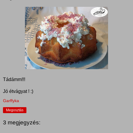
Tádámm!!!
Jó étvágyat ! :)
Garffyka
Megosztás
3 megjegyzés: