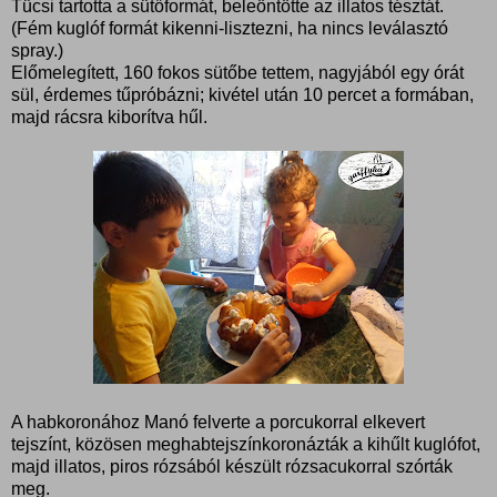
Tücsi tartotta a sütőformát, beleöntötte az illatos tésztát.
(Fém kuglóf formát kikenni-lisztezni, ha nincs leválasztó
spray.)
Előmelegített, 160 fokos sütőbe tettem, nagyjából egy órát
sül, érdemes tűpróbázni; kivétel után 10 percet a formában,
majd rácsra kiborítva hűl.
A habkoronához Manó felverte a porcukorral elkevert
tejszínt, közösen meghabtejszínkoronázták a kihűlt kuglófot,
majd illatos, piros rózsából készült rózsacukorral szórták
meg.