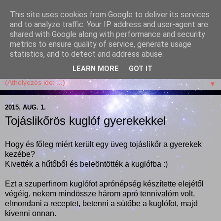
This site uses cookies from Google to deliver its services
Garffyka
and to analyze traffic. Your IP address and user-agent are
shared with Google along with performance and security
metrics to ensure quality of service, generate usage
Szösszenetek a konyhámból, az életemből. Mosollyal,
statistics, and to detect and address abuse.
receptekkel, vidámsággal, marcipánnal, csokival.
LEARN MORE
GOT IT
▼
2015. AUG. 1.
Tojáslikőrös kuglóf gyerekekkel
Hogy és főleg miért került egy üveg tojáslikőr a gyerekek
kezébe?
Kivették a hűtőből és beleöntötték a kuglófba :)
Ezt a szuperfinom kuglófot aprónépség készítette elejétől
végéig, nekem mindössze három apró tennivalóm volt,
elmondani a receptet, betenni a sütőbe a kuglófot, majd
kivenni onnan.