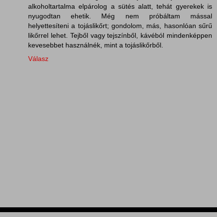
alkoholtartalma elpárolog a sütés alatt, tehát gyerekek is
nyugodtan ehetik. Még nem próbáltam mással
helyettesíteni a tojáslikőrt; gondolom, más, hasonlóan sűrű
likőrrel lehet. Tejből vagy tejszínből, kávéból mindenképpen
kevesebbet használnék, mint a tojáslikőrből.
Válasz