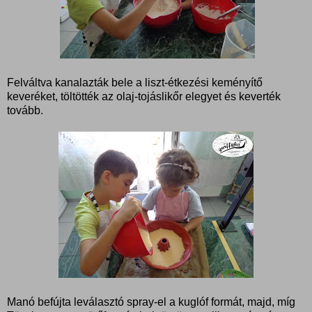
Felváltva kanalazták bele a liszt-étkezési keményítő
keveréket, töltötték az olaj-tojáslikőr elegyet és keverték
tovább.
Manó befújta leválasztó spray-el a kuglóf formát, majd, míg