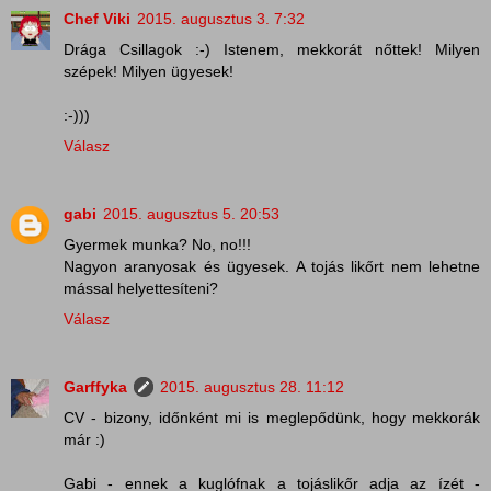
Chef Viki
2015. augusztus 3. 7:32
Drága Csillagok :-) Istenem, mekkorát nőttek! Milyen
szépek! Milyen ügyesek!
:-)))
Válasz
gabi
2015. augusztus 5. 20:53
Gyermek munka? No, no!!!
Nagyon aranyosak és ügyesek. A tojás likőrt nem lehetne
mással helyettesíteni?
Válasz
Garffyka
2015. augusztus 28. 11:12
CV - bizony, időnként mi is meglepődünk, hogy mekkorák
már :)
Gabi - ennek a kuglófnak a tojáslikőr adja az ízét -