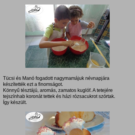
Tücsi és Manó fogadott nagymamájuk névnapjára
készítették ezt a finomságot.
Könnyű tésztájú, aromás, zamatos kuglóf. A tetejére
tejszínhab koronát tettek és házi rózsacukrot szórtak.
Így készült.