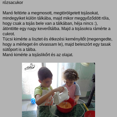
rózsacukor
Manó feltörte a megmosott, megtörölgetett tojásokat,
mindegyiket külön tálkába, majd mikor meggyőződött róla,
hogy csak a tojás bele van a tálkában, héja nincs :),
átöntötte egy nagy keverőtálba. Majd a tojásokra rámérte a
cukrot.
Tücsi kimérte a lisztet és étkezési keményítőt (megengedte,
hogy a mérleget én olvassam le), majd beleszórt egy tasak
sütőport is a tálba.
Manó kimérte a tojáslikőrt és az olajat.