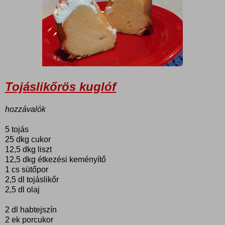
Tojáslikőrös kuglóf
hozzávalók
5 tojás
25 dkg cukor
12,5 dkg liszt
12,5 dkg étkezési keményítő
1 cs sütőpor
2,5 dl tojáslikőr
2,5 dl olaj
2 dl habtejszín
2 ek porcukor