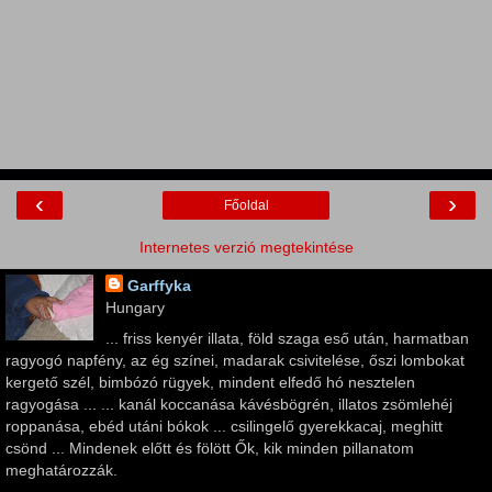
‹
›
Főoldal
Internetes verzió megtekintése
Garffyka
Hungary
... friss kenyér illata, föld szaga eső után, harmatban
ragyogó napfény, az ég színei, madarak csivitelése, őszi lombokat
kergető szél, bimbózó rügyek, mindent elfedő hó nesztelen
ragyogása ... ... kanál koccanása kávésbögrén, illatos zsömlehéj
roppanása, ebéd utáni bókok ... csilingelő gyerekkacaj, meghitt
csönd ... Mindenek előtt és fölött Ők, kik minden pillanatom
meghatározzák.