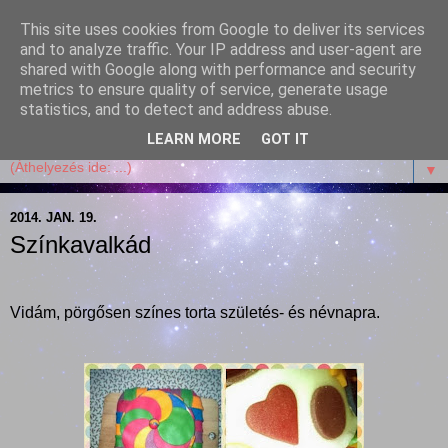
This site uses cookies from Google to deliver its services
Garffyka
and to analyze traffic. Your IP address and user-agent are
shared with Google along with performance and security
metrics to ensure quality of service, generate usage
Szösszenetek a konyhámból, az életemből. Mosollyal,
statistics, and to detect and address abuse.
receptekkel, vidámsággal, marcipánnal, csokival.
LEARN MORE
GOT IT
▼
2014. JAN. 19.
Színkavalkád
Vidám, pörgősen színes torta születés- és névnapra.