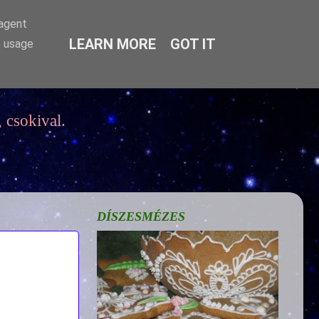
-agent
LEARN MORE
GOT IT
e usage
 csokival.
DÍSZESMÉZES