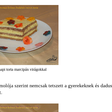
napi torta marcipán virágokkal
ámolója szerint nemcsak tetszett a gyerekeknek és dadu
t.