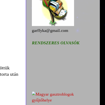
garffyka@gmail.com
RENDSZERES OLVASÓK
töttük
torta után