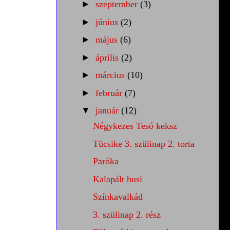
►
szeptember
(3)
►
június
(2)
►
május
(6)
►
április
(2)
►
március
(10)
►
február
(7)
▼
január
(12)
Négykezes Tesó keksz
Tücsike 3. szülinap 2. torta
Paróka
Kalapált husi
Színkavalkád
3. szülinap 2. rész