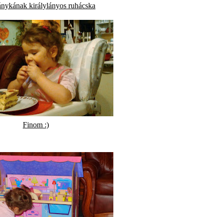
ánykának királylányos ruhácska
Finom :)