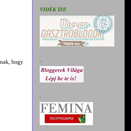
VIDÉK ÍZE
.
ának, hogy
.