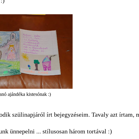
:)
nó ajándéka kistesónak :)
odik szülinapjáról írt bejegyzéseim. Tavaly azt írtam,
k ünnepelni ... stílusosan három tortával :)