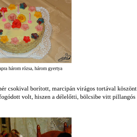
napra három rózsa, három gyertya
ehér csokival borított, marcipán virágos tortával köszön
gódott volt, hiszen a délelőtti, bölcsibe vitt pillangós 