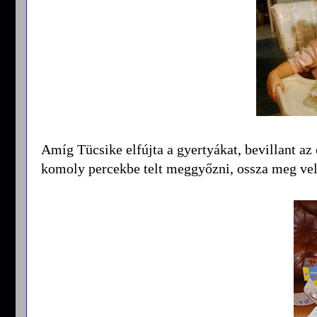
Amíg Tücsike elfújta a gyertyákat, bevillant az
komoly percekbe telt meggyőzni, ossza meg vel