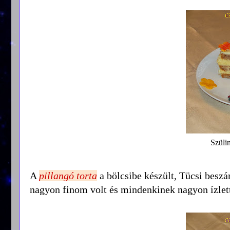
Szüli
A
pillangó torta
a bölcsibe készült, Tücsi besz
nagyon finom volt és mindenkinek nagyon ízlet