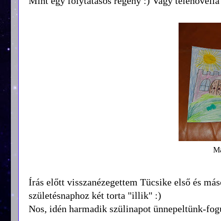
Mint egy folytatásos regény :) Vagy telenovella 
Ma
Írás előtt visszanézegettem Tücsike első és más
születésnaphoz két torta "illik" :)
Nos, idén harmadik szülinapot ünnepeltünk-fogun