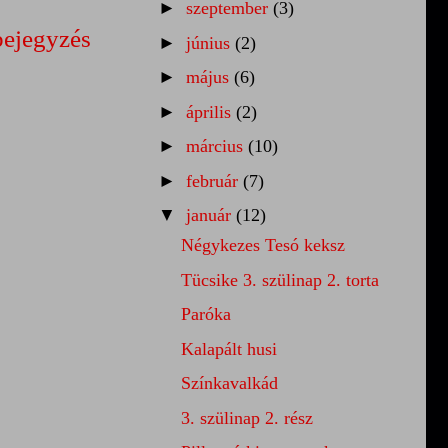
►
szeptember
(3)
bejegyzés
►
június
(2)
►
május
(6)
►
április
(2)
►
március
(10)
►
február
(7)
▼
január
(12)
Négykezes Tesó keksz
Tücsike 3. szülinap 2. torta
Paróka
Kalapált husi
Színkavalkád
3. szülinap 2. rész