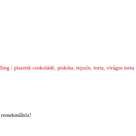
ling / plasztik csokoládé
,
piskóta
,
tejszín
,
torta
,
virágos torta
ti remekműhöz!