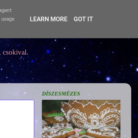
-agent
LEARN MORE
GOT IT
e usage
 csokival.
DÍSZESMÉZES