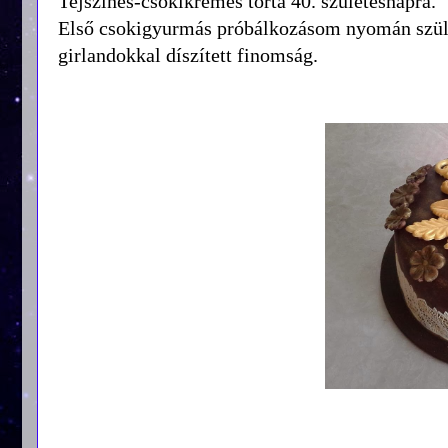
Tejszínes-csokikrémes torta 40. születésnapra.
Első csokigyurmás próbálkozásom nyomán születe
girlandokkal díszített finomság.