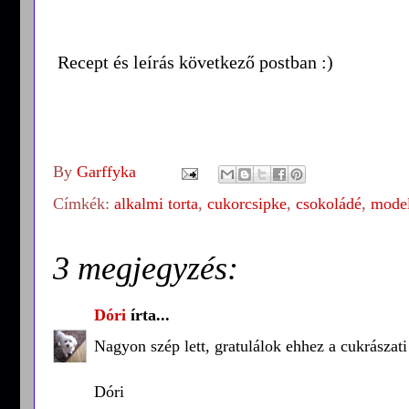
Recept és leírás következő postban :)
By
Garffyka
Címkék:
alkalmi torta
,
cukorcsipke
,
csokoládé
,
model
3 megjegyzés:
Dóri
írta...
Nagyon szép lett, gratulálok ehhez a cukrásza
Dóri