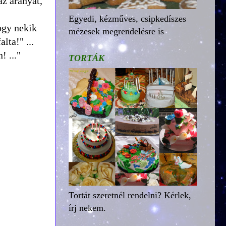
az aranyat,
Egyedi, kézműves, csipkedíszes
hogy nekik
mézesek megrendelésre is
lta!" ...
! ..."
TORTÁK
Tortát szeretnél rendelni? Kérlek,
írj nekem.