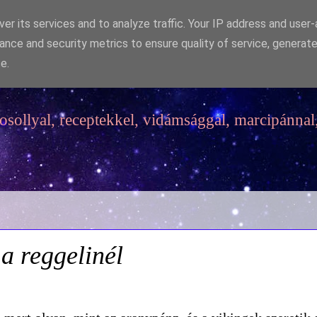
er its services and to analyze traffic. Your IP address and user
ance and security metrics to ensure quality of service, generat
e.
sollyal, receptekkel, vidámsággal, marcipánnal,
a reggelinél