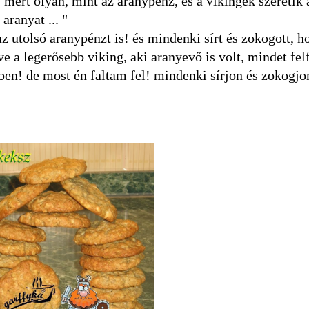
; mert olyan, mint az aranypénz, és a vikingek szeretik 
aranyat ... "
a az utolsó aranypénzt is! és mindenki sírt és zokogott, 
 a legerősebb viking, aki aranyevő is volt, mindet felfa
emben! de most én faltam fel! mindenki sírjon és zokogjon