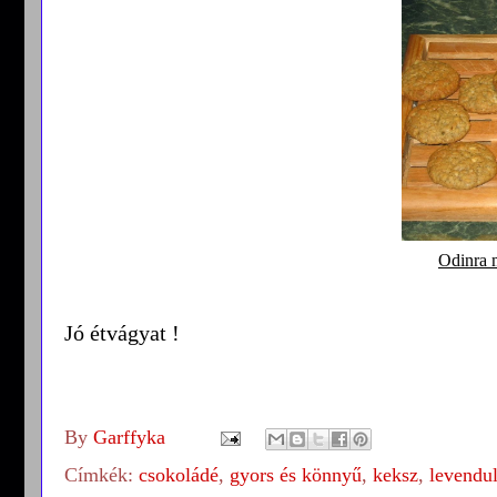
Odinra 
Jó étvágyat !
By
Garffyka
Címkék:
csokoládé
,
gyors és könnyű
,
keksz
,
levendu