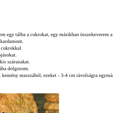
m egy tálba a cukrokat, egy másikban összekeverem a 
, kardamont.
 cukrokkal.
jásokat.
kis szárazakat.
ztába dolgozom.
t kemény masszából, ezeket - 3-4 cm távolságra egymás