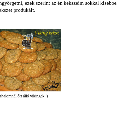
öngyörgetni, ezek szerint az én kekszeim sokkal kisebbek
ekszet produkált.
halomnál őrt álló vikingek :)