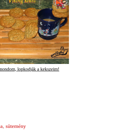
mondom, lopkodják a kekszeim!
la
,
sütemény