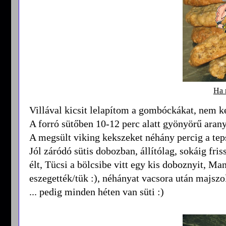
Ha 
Villával kicsit lelapítom a gombóckákat, nem ke
A forró sütőben 10-12 perc alatt gyönyörű aran
A megsült viking kekszeket néhány percig a tep
Jól záródó sütis dobozban, állítólag, sokáig fr
élt, Tücsi a bölcsibe vitt egy kis doboznyit, Ma
eszegették/tük :), néhányat vacsora után majs
... pedig minden héten van süti :)