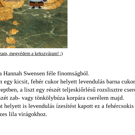
zam, megvédem a kekszváram! :)
m a Hannah Swensen féle finomságból.
 egy kicsit, fehér cukor helyett levendulás barna cukor
ptben, a liszt egy részét teljeskiőrlésű rozslisztre cse
észét zab- vagy tönkölybúza korpára cserélem majd.
 helyett is levendulás ízesítést kapott ez a fehércsokis
zes lila virágokhoz.