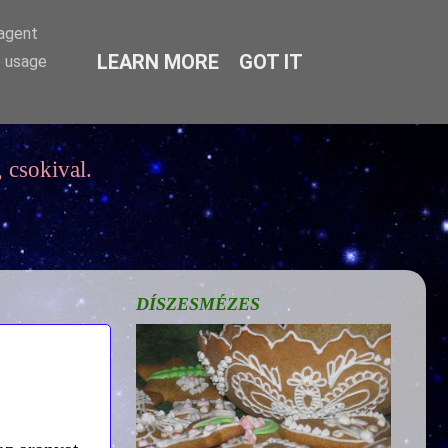
-agent
LEARN MORE
GOT IT
e usage
 csokival.
DÍSZESMÉZES