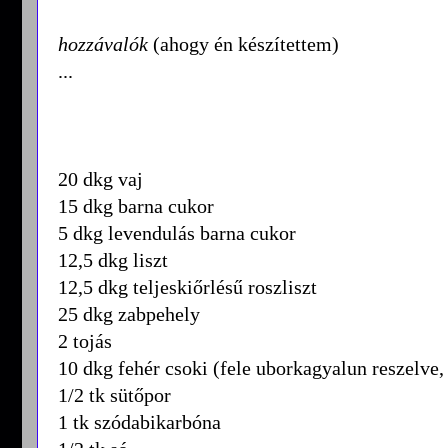
hozzávalók
(ahogy én készítettem)
...
20 dkg vaj
15 dkg barna cukor
5 dkg levendulás barna cukor
12,5 dkg liszt
12,5 dkg teljeskiőrlésű roszliszt
25 dkg zabpehely
2 tojás
10 dkg fehér csoki (fele uborkagyalun reszelve, 
1/2 tk sütőpor
1 tk szódabikarbóna