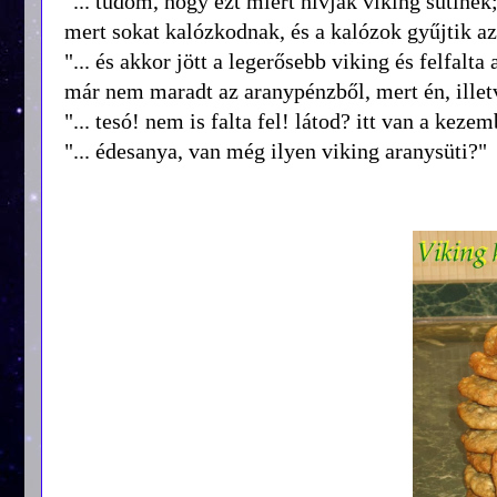
"... tudom, hogy ezt miért hívják viking sütinek
mert sokat kalózkodnak, és a kalózok gyűjtik az 
"... és akkor jött a legerősebb viking és felfalt
már nem maradt az aranypénzből, mert én, illetve
"... tesó! nem is falta fel! látod? itt van a kez
"... édesanya, van még ilyen viking aranysüti?"