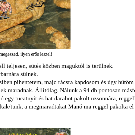
megeszed, ilyen erős leszel!
ll teljesen, sütés közben maguktól is terülnek.
ybarnára sülnek.
siben pihentetem, majd rácsra kapdosom és úgy hűtöm k
issek maradnak. Állítólag. Nálunk a 94 db pontosan másf
nó egy tucatnyit és hat darabot pakolt uzsonnára, reggel
zoltak/tunk, a megmaradtakat Manó ma reggel pakolta e