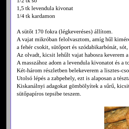
1/2 tk só
1,5 tk levendula kivonat
1/4 tk kardamon
A sütőt 170 fokra (légkeveréses) állítom.
A vajat mikróban felolvasztom, amíg hűl kimére
a fehér csokit, sütőport és szódabikarbónát, sót
Az olvadt, kicsit lehűlt vajat habosra keverem a
A masszához adom a levendula kivonatot és a to
Két-három részletben belekeverem a lisztes-cso
Utolsó lépés a zabpehely, ezt is alaposan a tés
Kiskanálnyi adagokat gömbölyítek a sűrű, kicsi
sütőpapíros tepsibe teszem.