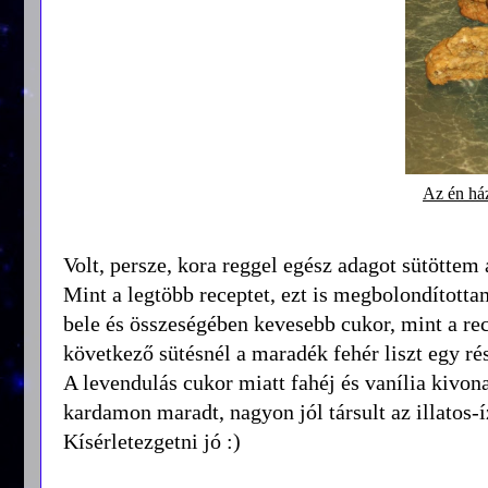
Az én há
Volt, persze, kora reggel egész adagot sütötte
Mint a legtöbb receptet, ezt is megbolondítottam
bele és összeségében kevesebb cukor, mint a rece
következő sütésnél a maradék fehér liszt egy r
A levendulás cukor miatt fahéj és vanília kivonat
kardamon maradt, nagyon jól társult az illatos-í
Kísérletezgetni jó :)