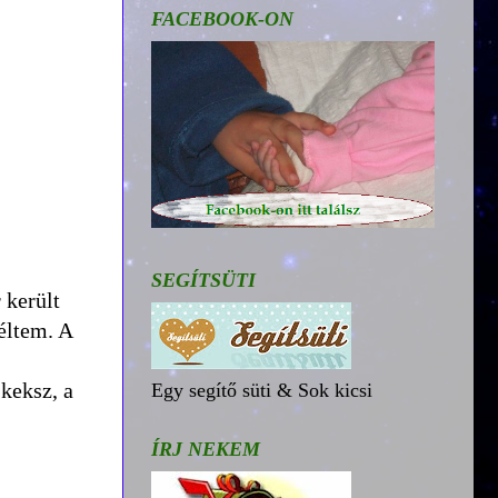
FACEBOOK-ON
SEGÍTSÜTI
 került
réltem. A
 keksz, a
Egy segítő süti & Sok kicsi
ÍRJ NEKEM