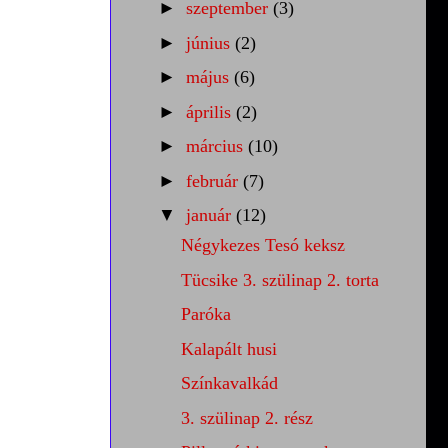
►
szeptember
(3)
►
június
(2)
►
május
(6)
►
április
(2)
►
március
(10)
►
február
(7)
▼
január
(12)
Négykezes Tesó keksz
Tücsike 3. szülinap 2. torta
Paróka
Kalapált husi
Színkavalkád
3. szülinap 2. rész