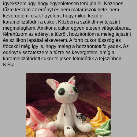
igyekszem úgy, hogy egyenletesen terüljön el. Közepes
tűzre teszem az edényt és nem matarászok bele, nem
kevergetem, csak figyelem, hogy mikor kezd el
karamellizálódni a cukor. Közben a szűk dl-nyi tejszínt
megmelegítem. Amikor a cukor egyenletesen világosbarna,
félrehúzom az edényt a tűzről, hozzáöntöm a meleg tejszínt
és szilikon lapáttal elkeverem. A forró cukor tüsszög és
fröcsköl még így is, hogy meleg a hozzáöntött folyadék. Az
edényt visszateszem a tűzre és kevergetem, amíg a
karamellizálódott cukor teljesen feloldódik a tejszínben.
Kész.