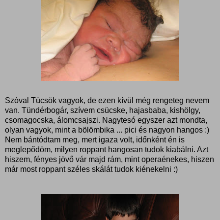
Szóval Tücsök vagyok, de ezen kívül még rengeteg nevem
van. Tündérbogár, szívem csücske, hajasbaba, kishölgy,
csomagocska, álomcsajszi. Nagytesó egyszer azt mondta,
olyan vagyok, mint a bölömbika ... pici és nagyon hangos :)
Nem bántódtam meg, mert igaza volt, időnként én is
meglepődöm, milyen roppant hangosan tudok kiabálni. Azt
hiszem, fényes jövő vár majd rám, mint operaénekes, hiszen
már most roppant széles skálát tudok kiénekelni :)