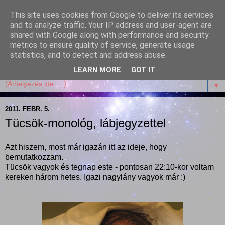
This site uses cookies from Google to deliver its services
Garffyka
and to analyze traffic. Your IP address and user-agent are
shared with Google along with performance and security
metrics to ensure quality of service, generate usage
Szösszenetek a konyhámból, az életemből. Mosollyal,
statistics, and to detect and address abuse.
receptekkel, vidámsággal, marcipánnal, csokival.
LEARN MORE
GOT IT
▼
2011. FEBR. 5.
Tücsök-monológ, lábjegyzettel
Azt hiszem, most már igazán itt az ideje, hogy
bemutatkozzam.
Tücsök vagyok és tegnap este - pontosan 22:10-kor voltam
kereken három hetes. Igazi nagylány vagyok már :)