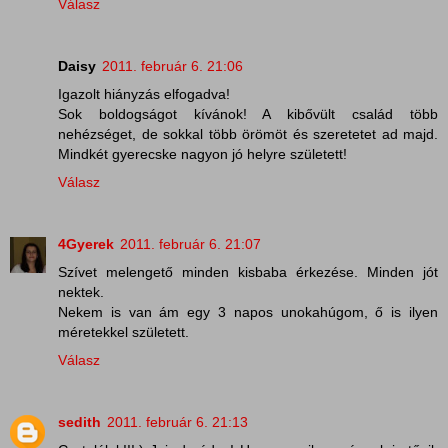
Válasz
Daisy
2011. február 6. 21:06
Igazolt hiányzás elfogadva!
Sok boldogságot kívánok! A kibővült család több
nehézséget, de sokkal több örömöt és szeretetet ad majd.
Mindkét gyerecske nagyon jó helyre született!
Válasz
4Gyerek
2011. február 6. 21:07
Szívet melengető minden kisbaba érkezése. Minden jót
nektek.
Nekem is van ám egy 3 napos unokahúgom, ő is ilyen
méretekkel született.
Válasz
sedith
2011. február 6. 21:13