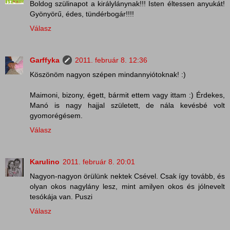
Boldog szülinapot a királylánynak!!! Isten éltessen anyukát!
Gyönyörű, édes, tündérbogár!!!!
Válasz
Garffyka
2011. február 8. 12:36
Köszönöm nagyon szépen mindannyiótoknak! :)
Maimoni, bizony, égett, bármit ettem vagy ittam :) Érdekes,
Manó is nagy hajjal született, de nála kevésbé volt
gyomorégésem.
Válasz
Karulino
2011. február 8. 20:01
Nagyon-nagyon örülünk nektek Csével. Csak így tovább, és
olyan okos nagylány lesz, mint amilyen okos és jólnevelt
tesókája van. Puszi
Válasz