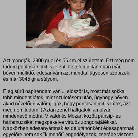
Azt mondják, 2900 gr-al és 55 cm-el születtem. Ezt még nem
tudom pontosan, mit is jelent, de jelen pillanatban már
bőven múltidő, édesanyám azt mondta, ügyesen szopizok
és már 3045 gr a súlyom.
Elég sűrű napirendem van ... először is, most már sokkal
több mindent látok, mint születésem után, úgyhogy bőven
akad nézelődnivalóm, igaz, hogy pontosan mit is látok, azt
még nem tudom :) Aztán zenét hallgatok, amolyan
mindenevő módra, Vivaldi és Mozart között pánsíp- és
hárfamuzsikát megspékelve virtuóz zongorajátékkal.
Napközben édesanyámnak és délutánonként édesapámnak
egyelőre nem sok "kimenőt" engedélyezek, cserébe viszont