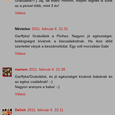
Gratulálok!!!:) Jaj, de édes! Hmmm, milyen régnek is tűnik
az a picivel több, mint 3 év!
Válasz
Névtelen
2011. február 6. 21:31
Garffyka! Gratulálok a Picihez. Nagyon jó egészséget,
boldogságot kívánok a kiscsaládodnak. Ha lesz időd
szertettel várjuk a beszámolódat. Egy volt morzsikás Gabi
Válasz
mariam
2011. február 6. 21:38
Garffyka!Gratulálok, és jó egészséget kívánok babának és
az egész családnak! :-)
Nagyon aranyos a baba! :-)
Válasz
Delish
2011. február 6. 22:11