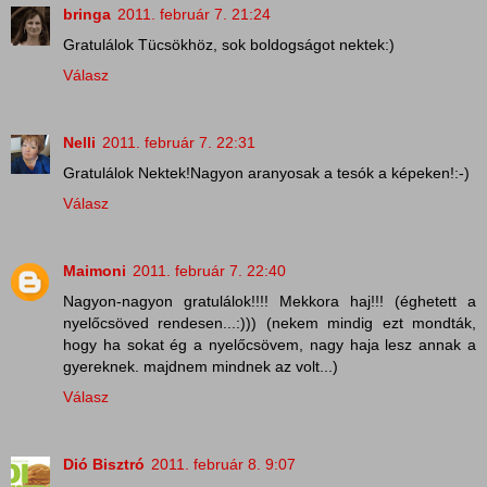
bringa
2011. február 7. 21:24
Gratulálok Tücsökhöz, sok boldogságot nektek:)
Válasz
Nelli
2011. február 7. 22:31
Gratulálok Nektek!Nagyon aranyosak a tesók a képeken!:-)
Válasz
Maimoni
2011. február 7. 22:40
Nagyon-nagyon gratulálok!!!! Mekkora haj!!! (éghetett a
nyelőcsöved rendesen...:))) (nekem mindig ezt mondták,
hogy ha sokat ég a nyelőcsövem, nagy haja lesz annak a
gyereknek. majdnem mindnek az volt...)
Válasz
Dió Bisztró
2011. február 8. 9:07