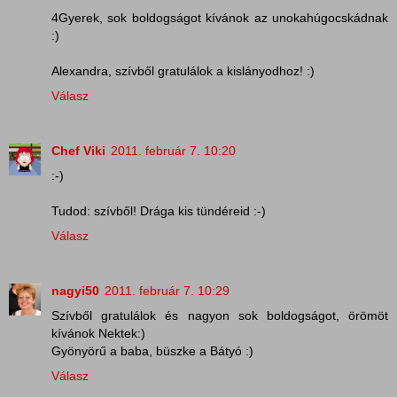
4Gyerek, sok boldogságot kívánok az unokahúgocskádnak
:)
Alexandra, szívből gratulálok a kislányodhoz! :)
Válasz
Chef Viki
2011. február 7. 10:20
:-)
Tudod: szívből! Drága kis tündéreid :-)
Válasz
nagyi50
2011. február 7. 10:29
Szívből gratulálok és nagyon sok boldogságot, örömöt
kívánok Nektek:)
Gyönyörű a baba, büszke a Bátyó :)
Válasz