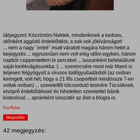
lábjegyzet:
Köszönöm Nektek, mindenkinek a kedves,
időnként aggódó érdeklődést, a sok-sok jókívánságot!
... nem a nagy "entré" miatt váratott magára három hetet a
bejegyzés ... egyszerűen nem volt elég időm egyben, három
napból csippentettem le perceket ... lassanként beletalálunk
saját kerékvágásunkba :) ... szerencsére most már Manó is
teljesen felgyógyult a vírusos tüdőgyulladásból (az oviban
keringett, volt hét, hogy a 21 fős csoportból mindössze 7-en
voltak oviban) ... szeretettől túlcsorduló testvére Tücsöknek,
elsöprő érdeklődéssel és hihetetlen szeretettel bánik
kistesóval ... apránként visszatér az élet a blogra is.
Garffyka
Megosztás
42 megjegyzés: