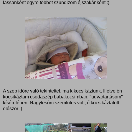
lassanként egyre többet szundizom éjszakánként :)
A szép időre való tekintettel, ma kikocsikáztunk. Illetve én
kocsikáztam csodaszép babakocsimban, "udvartartásom"
kíséretében. Nagytesóm szemfüles volt, ő kocsikáztatott
először :)