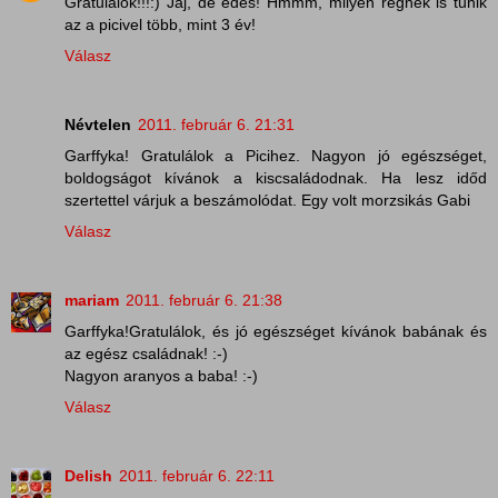
Gratulálok!!!:) Jaj, de édes! Hmmm, milyen régnek is tűnik
az a picivel több, mint 3 év!
Válasz
Névtelen
2011. február 6. 21:31
Garffyka! Gratulálok a Picihez. Nagyon jó egészséget,
boldogságot kívánok a kiscsaládodnak. Ha lesz időd
szertettel várjuk a beszámolódat. Egy volt morzsikás Gabi
Válasz
mariam
2011. február 6. 21:38
Garffyka!Gratulálok, és jó egészséget kívánok babának és
az egész családnak! :-)
Nagyon aranyos a baba! :-)
Válasz
Delish
2011. február 6. 22:11