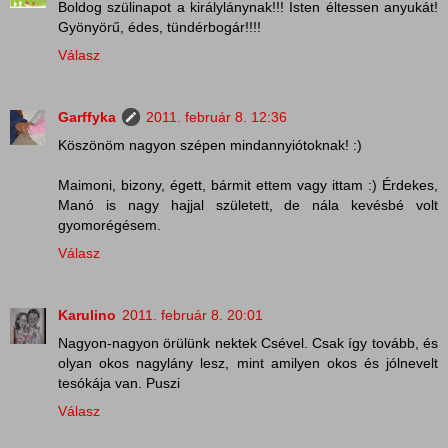
Boldog szülinapot a királylánynak!!! Isten éltessen anyukát!
Gyönyörű, édes, tündérbogár!!!!
Válasz
Garffyka
2011. február 8. 12:36
Köszönöm nagyon szépen mindannyiótoknak! :)
Maimoni, bizony, égett, bármit ettem vagy ittam :) Érdekes,
Manó is nagy hajjal született, de nála kevésbé volt
gyomorégésem.
Válasz
Karulino
2011. február 8. 20:01
Nagyon-nagyon örülünk nektek Csével. Csak így tovább, és
olyan okos nagylány lesz, mint amilyen okos és jólnevelt
tesókája van. Puszi
Válasz