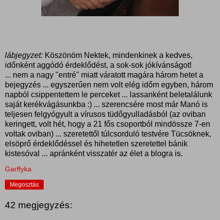
lábjegyzet:
Köszönöm Nektek, mindenkinek a kedves,
időnként aggódó érdeklődést, a sok-sok jókívánságot!
... nem a nagy "entré" miatt váratott magára három hetet a
bejegyzés ... egyszerűen nem volt elég időm egyben, három
napból csippentettem le perceket ... lassanként beletalálunk
saját kerékvágásunkba :) ... szerencsére most már Manó is
teljesen felgyógyult a vírusos tüdőgyulladásból (az oviban
keringett, volt hét, hogy a 21 fős csoportból mindössze 7-en
voltak oviban) ... szeretettől túlcsorduló testvére Tücsöknek,
elsöprő érdeklődéssel és hihetetlen szeretettel bánik
kistesóval ... apránként visszatér az élet a blogra is.
Garffyka
Megosztás
42 megjegyzés: