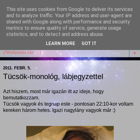
This site uses cookies from Google to deliver its services
Garffyka
and to analyze traffic. Your IP address and user-agent are
shared with Google along with performance and security
metrics to ensure quality of service, generate usage
Szösszenetek a konyhámból, az életemből. Mosollyal,
statistics, and to detect and address abuse.
receptekkel, vidámsággal, marcipánnal, csokival.
LEARN MORE
GOT IT
▼
2011. FEBR. 5.
Tücsök-monológ, lábjegyzettel
Azt hiszem, most már igazán itt az ideje, hogy
bemutatkozzam.
Tücsök vagyok és tegnap este - pontosan 22:10-kor voltam
kereken három hetes. Igazi nagylány vagyok már :)