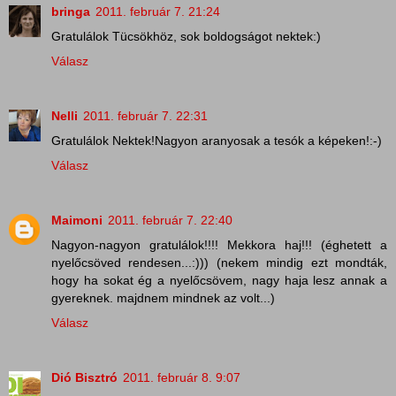
bringa
2011. február 7. 21:24
Gratulálok Tücsökhöz, sok boldogságot nektek:)
Válasz
Nelli
2011. február 7. 22:31
Gratulálok Nektek!Nagyon aranyosak a tesók a képeken!:-)
Válasz
Maimoni
2011. február 7. 22:40
Nagyon-nagyon gratulálok!!!! Mekkora haj!!! (éghetett a
nyelőcsöved rendesen...:))) (nekem mindig ezt mondták,
hogy ha sokat ég a nyelőcsövem, nagy haja lesz annak a
gyereknek. majdnem mindnek az volt...)
Válasz
Dió Bisztró
2011. február 8. 9:07