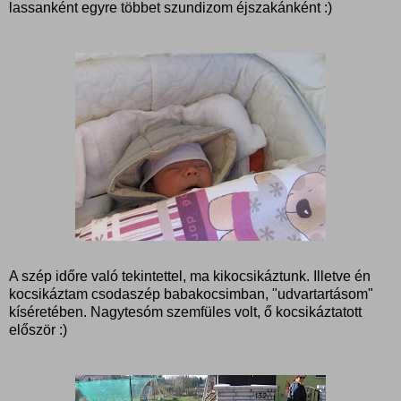
lassanként egyre többet szundizom éjszakánként :)
A szép időre való tekintettel, ma kikocsikáztunk. Illetve én
kocsikáztam csodaszép babakocsimban, "udvartartásom"
kíséretében. Nagytesóm szemfüles volt, ő kocsikáztatott
először :)