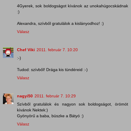
4Gyerek, sok boldogságot kívánok az unokahúgocskádnak
:)
Alexandra, szívből gratulálok a kislányodhoz! :)
Válasz
Chef Viki
2011. február 7. 10:20
:-)
Tudod: szívből! Drága kis tündéreid :-)
Válasz
nagyi50
2011. február 7. 10:29
Szívből gratulálok és nagyon sok boldogságot, örömöt
kívánok Nektek:)
Gyönyörű a baba, büszke a Bátyó :)
Válasz