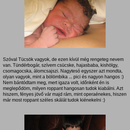
Szóval Tücsök vagyok, de ezen kívül még rengeteg nevem
van. Tündérbogár, szívem csücske, hajasbaba, kishölgy,
csomagocska, álomcsajszi. Nagytesó egyszer azt mondta,
olyan vagyok, mint a bölömbika ... pici és nagyon hangos :)
Nem bántódtam meg, mert igaza volt, időnként én is
meglepődöm, milyen roppant hangosan tudok kiabálni. Azt
hiszem, fényes jövő vár majd rám, mint operaénekes, hiszen
már most roppant széles skálát tudok kiénekelni :)