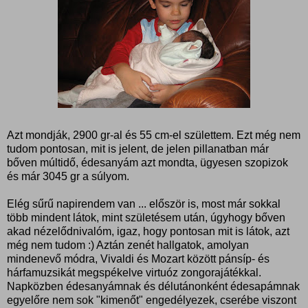
Azt mondják, 2900 gr-al és 55 cm-el születtem. Ezt még nem
tudom pontosan, mit is jelent, de jelen pillanatban már
bőven múltidő, édesanyám azt mondta, ügyesen szopizok
és már 3045 gr a súlyom.
Elég sűrű napirendem van ... először is, most már sokkal
több mindent látok, mint születésem után, úgyhogy bőven
akad nézelődnivalóm, igaz, hogy pontosan mit is látok, azt
még nem tudom :) Aztán zenét hallgatok, amolyan
mindenevő módra, Vivaldi és Mozart között pánsíp- és
hárfamuzsikát megspékelve virtuóz zongorajátékkal.
Napközben édesanyámnak és délutánonként édesapámnak
egyelőre nem sok "kimenőt" engedélyezek, cserébe viszont