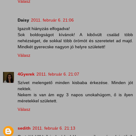
Válasz
Daisy
2011. február 6. 21:06
Igazolt hiányzás elfogadva!
Sok boldogságot kívánok! A kibővült család több
nehézséget, de sokkal több örömöt és szeretetet ad majd.
Mindkét gyerecske nagyon jó helyre született!
Válasz
4Gyerek
2011. február 6. 21:07
Szívet melengető minden kisbaba érkezése. Minden jót
nektek.
Nekem is van ám egy 3 napos unokahúgom, ő is ilyen
méretekkel született.
Válasz
sedith
2011. február 6. 21:13