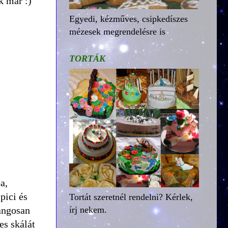
k már :)
Egyedi, kézműves, csipkedíszes
mézesek megrendelésre is
TORTÁK
a,
pici és
Tortát szeretnél rendelni? Kérlek,
angosan
írj nekem.
es skálát