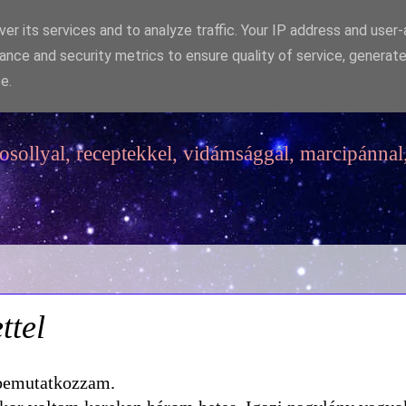
er its services and to analyze traffic. Your IP address and user
ance and security metrics to ensure quality of service, generat
e.
sollyal, receptekkel, vidámsággal, marcipánnal,
ttel
 bemutatkozzam.