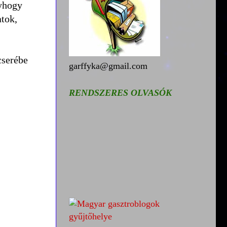
gyhogy
atok,
cserébe
garffyka@gmail.com
RENDSZERES OLVASÓK