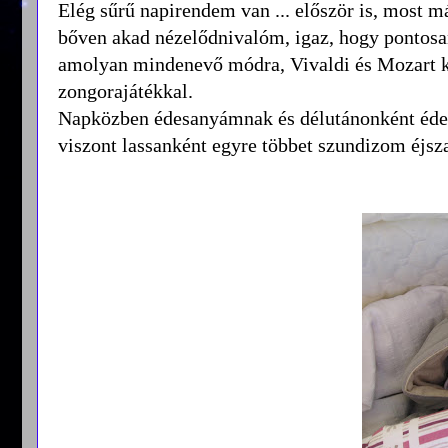
Elég sűrű napirendem van ... először is, most 
bőven akad nézelődnivalóm, igaz, hogy pontosan
amolyan mindenevő módra, Vivaldi és Mozart k
zongorajátékkal.
Napközben édesanyámnak és délutánonként éde
viszont lassanként egyre többet szundizom éjsz