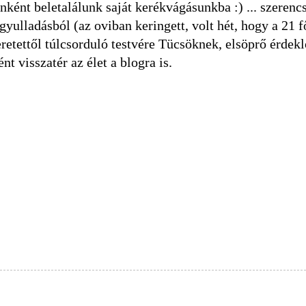
nként beletalálunk saját kerékvágásunkba :) ... szerenc
yulladásból (az oviban keringett, volt hét, hogy a 21 f
retettől túlcsorduló testvére Tücsöknek, elsöprő érdekl
nt visszatér az élet a blogra is.