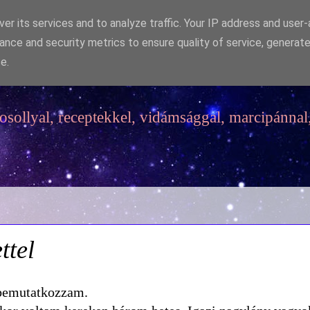
er its services and to analyze traffic. Your IP address and user
ance and security metrics to ensure quality of service, generat
e.
sollyal, receptekkel, vidámsággal, marcipánnal,
ttel
 bemutatkozzam.