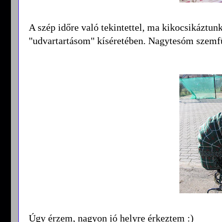
A szép időre való tekintettel, ma kikocsikáztu
"udvartartásom" kíséretében. Nagytesóm szemfüle
Úgy érzem, nagyon jó helyre érkeztem :)