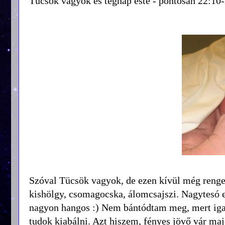
Tücsök vagyok és tegnap este - pontosan 22:10
Szóval Tücsök vagyok, de ezen kívül még renge
kishölgy, csomagocska, álomcsajszi. Nagytesó e
nagyon hangos :) Nem bántódtam meg, mert iga
tudok kiabálni. Azt hiszem, fényes jövő vár ma