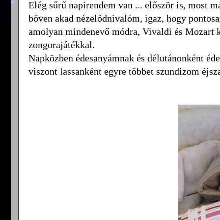
Elég sűrű napirendem van ... először is, most 
bőven akad nézelődnivalóm, igaz, hogy pontosan
amolyan mindenevő módra, Vivaldi és Mozart k
zongorajátékkal.
Napközben édesanyámnak és délutánonként éde
viszont lassanként egyre többet szundizom éjsz