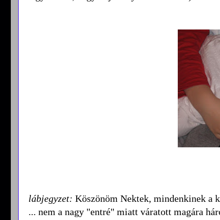
lábjegyzet:
Köszönöm Nektek, mindenkinek a ked
... nem a nagy "entré" miatt váratott magára há