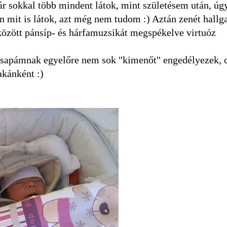
már sokkal több mindent látok, mint születésem után, ú
 mit is látok, azt még nem tudom :) Aztán zenét hallg
özött pánsíp- és hárfamuzsikát megspékelve virtuóz
sapámnak egyelőre nem sok "kimenőt" engedélyezek, 
akánként :)