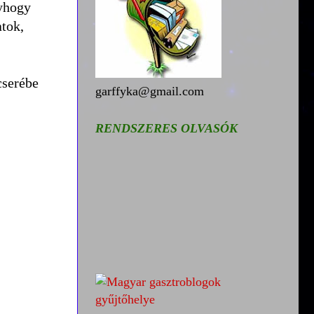
gyhogy
atok,
cserébe
garffyka@gmail.com
RENDSZERES OLVASÓK