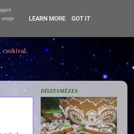
-agent
LEARN MORE
GOT IT
e usage
 csokival.
DÍSZESMÉZES