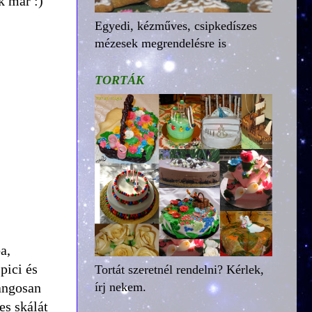
k már :)
Egyedi, kézműves, csipkedíszes
mézesek megrendelésre is
TORTÁK
a,
pici és
Tortát szeretnél rendelni? Kérlek,
angosan
írj nekem.
es skálát