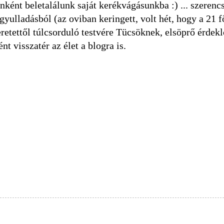
nként beletalálunk saját kerékvágásunkba :) ... szerenc
yulladásból (az oviban keringett, volt hét, hogy a 21 f
retettől túlcsorduló testvére Tücsöknek, elsöprő érdekl
nt visszatér az élet a blogra is.