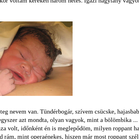
-kor voltam kereken három hetes. Igazi nagylány vagyo
teg nevem van. Tündérbogár, szívem csücske, hajasbab
gyszer azt mondta, olyan vagyok, mint a bölömbika ... 
za volt, időnként én is meglepődöm, milyen roppant h
jd rám, mint operaénekes, hiszen már most roppant szél