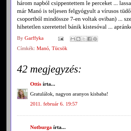
három napból csippentettem le perceket ... lassa
már Manó is teljesen felgyógyult a vírusos tüdőg
csoportból mindössze 7-en voltak oviban) ... sze
hihetetlen szeretettel bánik kistesóval ... apránké
By
Garffyka
Címkék:
Manó
,
Tücsök
42 megjegyzés:
Ottis
írta...
Gratulálok, nagyon aranyos kisbaba!
2011. február 6. 19:57
Notburga
írta...