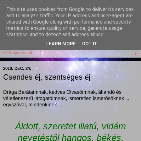
This site uses cookies from Google to deliver its services
Garffyka
and to analyze traffic. Your IP address and user-agent are
shared with Google along with performance and security
metrics to ensure quality of service, generate usage
Szösszenetek a konyhámból, az életemből. Mosollyal,
statistics, and to detect and address abuse.
receptekkel, vidámsággal, marcipánnal, csokival.
LEARN MORE
GOT IT
▼
2010. DEC. 24.
Csendes éj, szentséges éj
Drága Barátaimnak, kedves Olvasóimnak, állandó és
véletlenszerű látogatóimnak, ismeretlen ismerősöknek ...
egyszóval, mindenkinek ...
Áldott, szeretet illatú, vidám
nevetéstől hangos, békés,