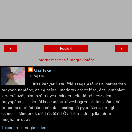
‹
›
Főoldal
Internetes verzió megtekintése
Garffyka
Hungary
... friss kenyér illata, föld szaga eső után, harmatban
ragyogó napfény, az ég színei, madarak csivitelése, őszi lombokat
kergető szél, bimbózó rügyek, mindent elfedő hó nesztelen
ragyogása ... ... kanál koccanása kávésbögrén, illatos zsömlehéj
roppanása, ebéd utáni bókok ... csilingelő gyerekkacaj, meghitt
csönd ... Mindenek előtt és fölött Ők, kik minden pillanatom
meghatározzák.
Teljes profil megtekintése