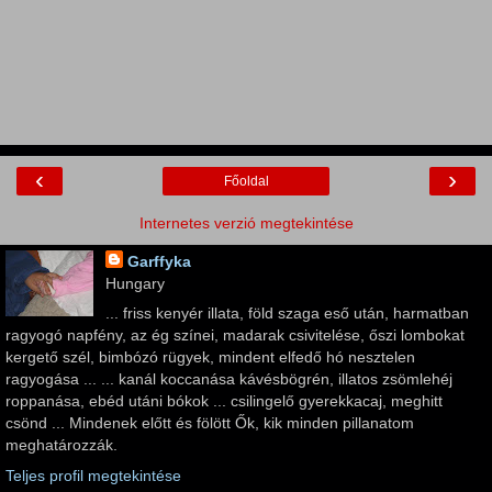
‹
›
Főoldal
Internetes verzió megtekintése
Garffyka
Hungary
... friss kenyér illata, föld szaga eső után, harmatban
ragyogó napfény, az ég színei, madarak csivitelése, őszi lombokat
kergető szél, bimbózó rügyek, mindent elfedő hó nesztelen
ragyogása ... ... kanál koccanása kávésbögrén, illatos zsömlehéj
roppanása, ebéd utáni bókok ... csilingelő gyerekkacaj, meghitt
csönd ... Mindenek előtt és fölött Ők, kik minden pillanatom
meghatározzák.
Teljes profil megtekintése