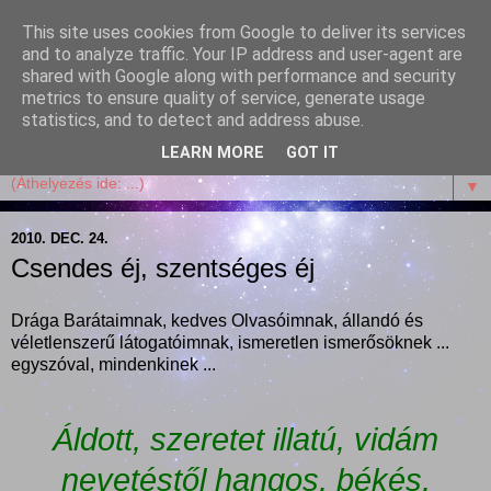
This site uses cookies from Google to deliver its services
Garffyka
and to analyze traffic. Your IP address and user-agent are
shared with Google along with performance and security
metrics to ensure quality of service, generate usage
Szösszenetek a konyhámból, az életemből. Mosollyal,
statistics, and to detect and address abuse.
receptekkel, vidámsággal, marcipánnal, csokival.
LEARN MORE
GOT IT
▼
2010. DEC. 24.
Csendes éj, szentséges éj
Drága Barátaimnak, kedves Olvasóimnak, állandó és
véletlenszerű látogatóimnak, ismeretlen ismerősöknek ...
egyszóval, mindenkinek ...
Áldott, szeretet illatú, vidám
nevetéstől hangos, békés,