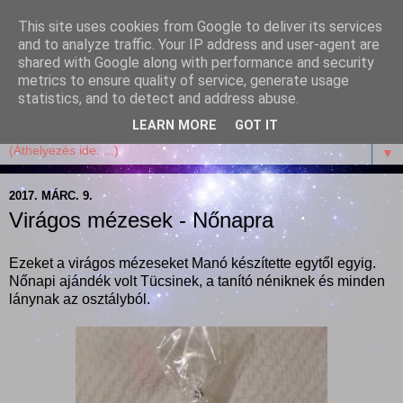
This site uses cookies from Google to deliver its services
Garffyka
and to analyze traffic. Your IP address and user-agent are
shared with Google along with performance and security
metrics to ensure quality of service, generate usage
Szösszenetek a konyhámból, az életemből. Mosollyal,
statistics, and to detect and address abuse.
receptekkel, vidámsággal, marcipánnal, csokival.
LEARN MORE
GOT IT
▼
2017. MÁRC. 9.
Virágos mézesek - Nőnapra
Ezeket a virágos mézeseket Manó készítette egytől egyig.
Nőnapi ajándék volt Tücsinek, a tanító néniknek és minden
lánynak az osztályból.