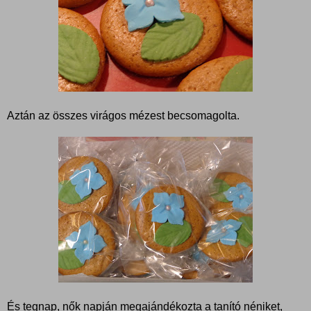
Aztán az összes virágos mézest becsomagolta.
És tegnap, nők napján megajándékozta a tanító néniket,