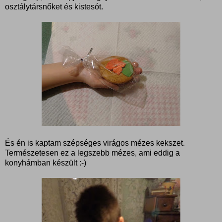
osztálytársnőket és kistesót.
És én is kaptam szépséges virágos mézes kekszet.
Természetesen ez a legszebb mézes, ami eddig a
konyhámban készült :-)