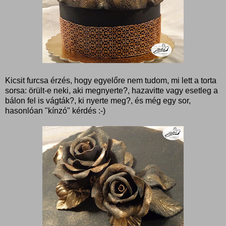
Kicsit furcsa érzés, hogy egyelőre nem tudom, mi lett a torta
sorsa: örült-e neki, aki megnyerte?, hazavitte vagy esetleg a
bálon fel is vágták?, ki nyerte meg?, és még egy sor,
hasonlóan "kínzó" kérdés :-)