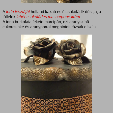
A
torta tésztáját
holland kakaó és étcsokoládé dúsítja, a
töltelék
fehér csokoládés mascarpone krém
.
A torta burkolata fekete marcipán, ezt aranyszínű
cukorcsipke és aranyporral meghintett rózsák díszítik.