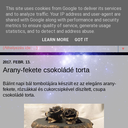
This site uses cookies from Google to deliver its services
Garffyka
and to analyze traffic. Your IP address and user-agent are
shared with Google along with performance and security
metrics to ensure quality of service, generate usage
Szösszenetek a konyhámból, az életemből. Mosollyal,
statistics, and to detect and address abuse.
receptekkel, vidámsággal, marcipánnal, csokival.
LEARN MORE
GOT IT
▼
2017. FEBR. 13.
Arany-fekete csokoládé torta
Bálint napi bál tombolájára készült ez az elegáns arany-
fekete, rózsákkal és cukorcsipkével díszített, csupa
csokoládé torta.