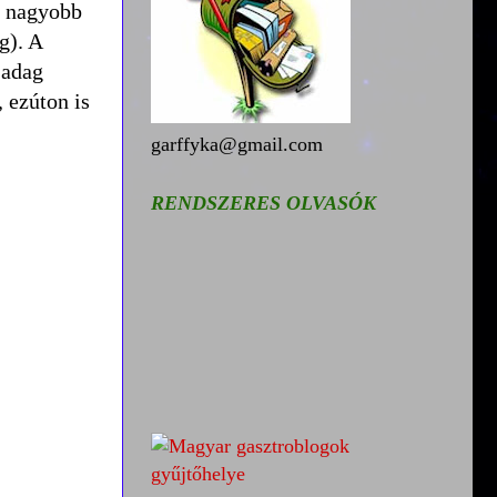
t nagyobb
g). A
 adag
, ezúton is
garffyka@gmail.com
RENDSZERES OLVASÓK