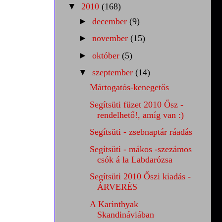
▼
2010
(168)
►
december
(9)
►
november
(15)
►
október
(5)
▼
szeptember
(14)
Mártogatós-kenegetős
Segítsüti füzet 2010 Ősz -
rendelhető!, amíg van :)
Segítsüti - zsebnaptár ráadás
Segítsüti - mákos -szezámos
csók á la Labdarózsa
Segítsüti 2010 Őszi kiadás -
ÁRVERÉS
A Karinthyak
Skandináviában