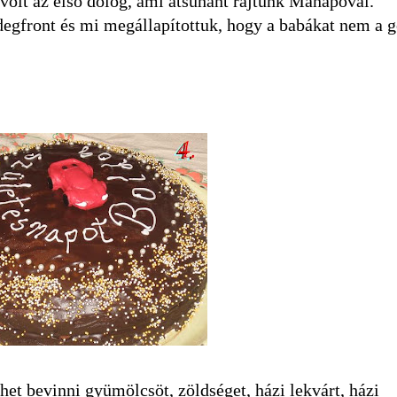
volt az első dolog, ami átsuhant rajtunk Manapóval.
idegfront és mi megállapítottuk, hogy a babákat nem a 
het bevinni gyümölcsöt, zöldséget, házi lekvárt, házi