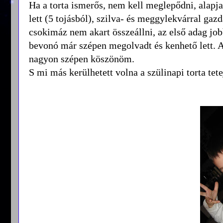
Ha a torta ismerős, nem kell meglepődni, alapj
lett (5 tojásból), szilva- és meggylekvárral ga
csokimáz nem akart összeállni, az első adag job
bevonó már szépen megolvadt és kenhető lett. 
nagyon szépen köszönöm.
S mi más kerülhetett volna a szülinapi torta tet