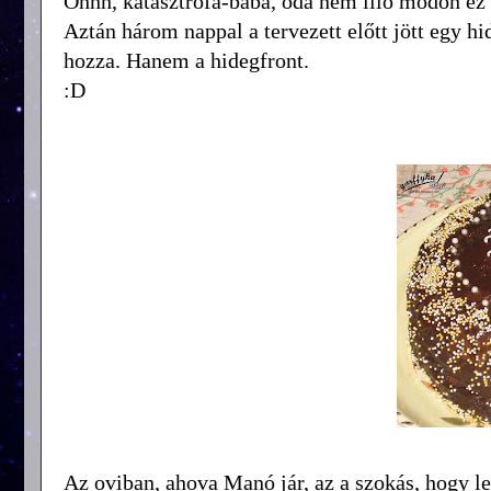
Ohhh, katasztrófa-baba, oda nem illő módon ez 
Aztán három nappal a tervezett előtt jött egy h
hozza. Hanem a hidegfront.
:D
Az oviban, ahova Manó jár, az a szokás, hogy le