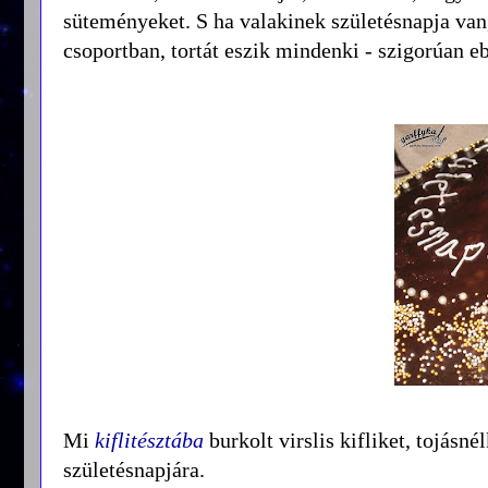
süteményeket. S ha valakinek születésnapja van, 
csoportban, tortát eszik mindenki - szigorúan ebé
Mi
kiflitésztába
burkolt virslis kifliket, tojásné
születésnapjára.