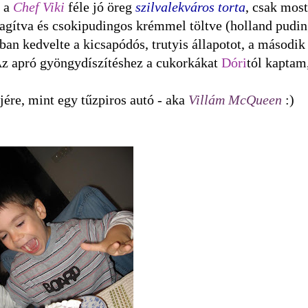
a a
Chef Viki
féle jó öreg
szilvalekváros torta
, csak mos
zdagítva és csokipudingos krémmel töltve (holland pudin
ban kedvelte a kicsapódós, trutyis állapotot, a második
Az apró gyöngydíszítéshez a cukorkákat
Dóri
tól kaptam
ejére, mint egy tűzpiros autó - aka
Villám McQueen
:)