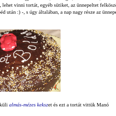
lehet vinni tortát, egyéb sütiket, az ünnepeltet felkösz
d után :) -, s úgy általában, a nap nagy része az ünnepe
lküli
almás-mézes keksz
et és ezt a tortát vittük Manó