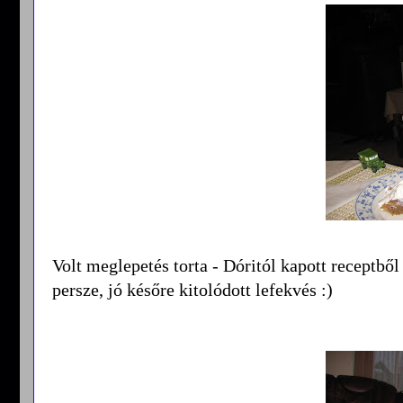
Volt meglepetés torta - Dóritól kapott receptb
persze, jó későre kitolódott lefekvés :)