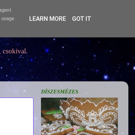
-agent
LEARN MORE
GOT IT
e usage
 csokival.
DÍSZESMÉZES