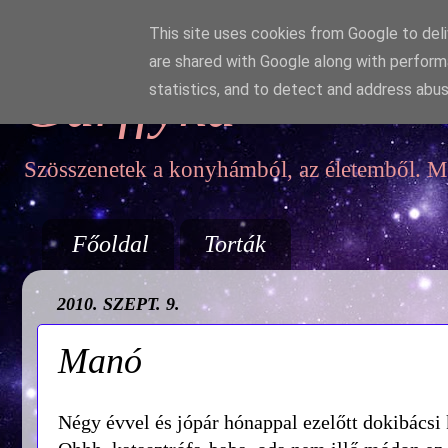
This site uses cookies from Google to deliv
are shared with Google along with perform
Garffyka
statistics, and to detect and address abus
Szösszenetek a konyhámból, az életemből. Mo
Főoldal
Torták
2010. SZEPT. 9.
Manó
Négy évvel és jópár hónappal ezelőtt dokibácsi