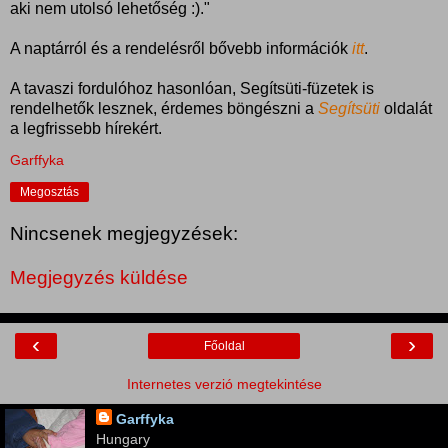
aki nem utolsó lehetőség :)."
A naptárról és a rendelésről bővebb információk
itt
.
A tavaszi fordulóhoz hasonlóan, Segítsüti-füzetek is
rendelhetők lesznek, érdemes böngészni a
Segítsüti
oldalát
a legfrissebb hírekért.
Garffyka
Megosztás
Nincsenek megjegyzések:
Megjegyzés küldése
‹
›
Főoldal
Internetes verzió megtekintése
Garffyka
Hungary