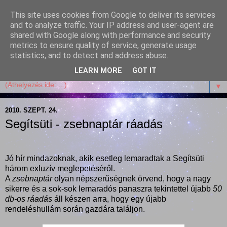
This site uses cookies from Google to deliver its services
Garffyka
and to analyze traffic. Your IP address and user-agent are
shared with Google along with performance and security
metrics to ensure quality of service, generate usage
Szösszenetek a konyhámból, az életemből. Mosollyal,
statistics, and to detect and address abuse.
receptekkel, vidámsággal, marcipánnal, csokival.
LEARN MORE
GOT IT
▼
2010. SZEPT. 24.
Segítsüti - zsebnaptár ráadás
Jó hír mindazoknak, akik esetleg lemaradtak a Segítsüti
három exluzív meglepetéséről.
A
zsebnaptár
olyan népszerűségnek örvend, hogy a nagy
sikerre és a sok-sok lemaradós panaszra tekintettel újabb
50
db-os ráadás
áll készen arra, hogy egy újabb
rendeléshullám során gazdára találjon.