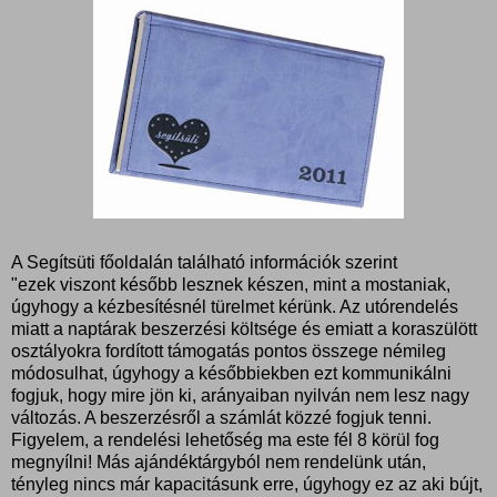
A Segítsüti főoldalán található információk szerint
"ezek viszont később lesznek készen, mint a mostaniak,
úgyhogy a kézbesítésnél türelmet kérünk. Az utórendelés
miatt a naptárak beszerzési költsége és emiatt a koraszülött
osztályokra fordított támogatás pontos összege némileg
módosulhat, úgyhogy a későbbiekben ezt kommunikálni
fogjuk, hogy mire jön ki, arányaiban nyilván nem lesz nagy
változás. A beszerzésről a számlát közzé fogjuk tenni.
Figyelem, a rendelési lehetőség ma este fél 8 körül fog
megnyílni! Más ajándéktárgyból nem rendelünk után,
tényleg nincs már kapacitásunk erre, úgyhogy ez az aki bújt,