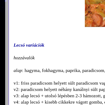
Lecsó variációk
hozzávalók
alap
: hagyma, fokhagyma, paprika, paradicsom, s
v1: friss paradicsom helyett sült paradicsom v
v2: paradicsom helyett néhány kanálnyi sült pa
v3: alap lecsó + utolsó lépésben 2-3 hámozott, 
v4: alap lecsó + kisebb cikkekre vágott gomba, 