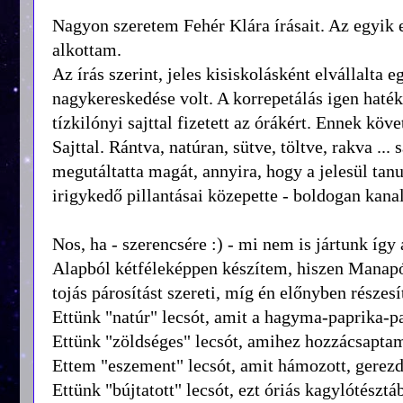
Nagyon szeretem Fehér Klára írásait. Az egyik 
alkottam.
Az írás szerint, jeles kisiskolásként elvállalta 
nagykereskedése volt. A korrepetálás igen haték
tízkilónyi sajttal fizetett az órákért. Ennek kö
Sajttal. Rántva, natúran, sütve, töltve, rakva ... 
megutáltatta magát, annyira, hogy a jelesül tanul
irigykedő pillantásai közepette - boldogan kanala
Nos, ha - szerencsére :) - mi nem is jártunk így
Alapból kétféleképpen készítem, hiszen Manapó
tojás párosítást szereti, míg én előnyben részes
Ettünk "natúr" lecsót, amit a hagyma-paprika-p
Ettünk "zöldséges" lecsót, amihez hozzácsaptam
Ettem "eszement" lecsót, amit hámozott, gerezdr
Ettünk "bújtatott" lecsót, ezt óriás kagylótésztáb