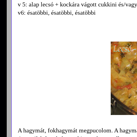
v 5: alap lecsó + kockára vágott cukkini és/vag
v6: ésatöbbi, ésatöbbi, ésatöbbi
A hagymát, fokhagymát megpucolom. A hagymát 