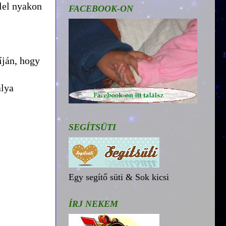
llel nyakon
FACEBOOK-ON
íján, hogy
álya
SEGÍTSÜTI
Egy segítő süti & Sok kicsi
ÍRJ NEKEM