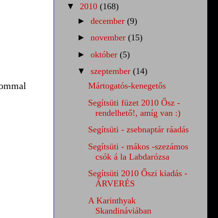
▼
2010
(168)
►
december
(9)
►
november
(15)
►
október
(5)
▼
szeptember
(14)
csommal
Mártogatós-kenegetős
Segítsüti füzet 2010 Ősz -
rendelhető!, amíg van :)
Segítsüti - zsebnaptár ráadás
Segítsüti - mákos -szezámos
csók á la Labdarózsa
Segítsüti 2010 Őszi kiadás -
ÁRVERÉS
A Karinthyak
Skandináviában