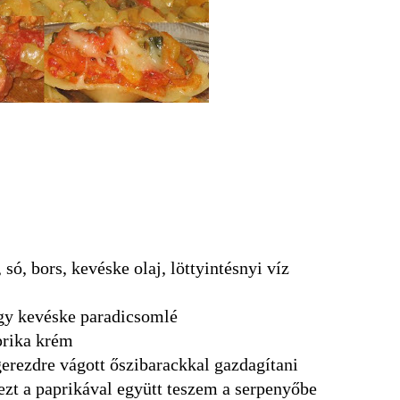
ó, bors, kevéske olaj, löttyintésnyi víz
agy kevéske paradicsomlé
prika krém
gerezdre vágott őszibarackkal gazdagítani
ezt a paprikával együtt teszem a serpenyőbe