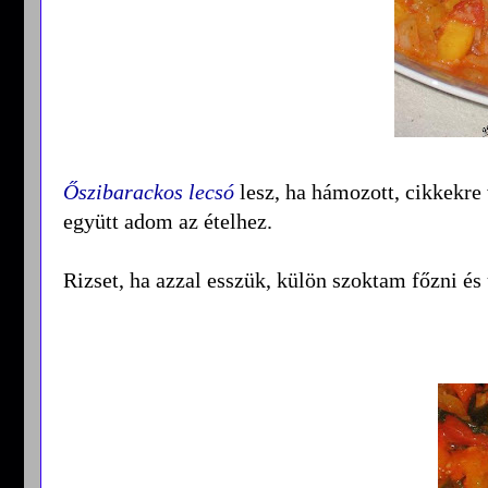
Őszibarackos lecsó
lesz, ha hámozott, cikkekre 
együtt adom az ételhez.
Rizset, ha azzal esszük, külön szoktam főzni és