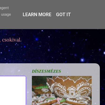
-agent
LEARN MORE
GOT IT
e usage
 csokival.
DÍSZESMÉZES