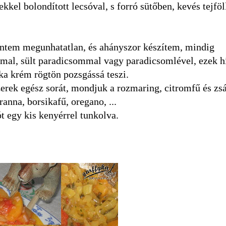
ekkel bolondított lecsóval, s forró sütőben, kevés tejfö
rintem megunhatatlan, és ahányszor készítem, mindig
mmal, sült paradicsommal vagy paradicsomlével, ezek h
ika krém rögtön pozsgássá teszi.
zerek egész sorát, mondjuk a rozmaring, citromfű és zs
anna, borsikafű, oregano, ...
t egy kis kenyérrel tunkolva.