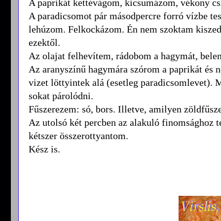
A paprikát kettévágom, kicsumázom, vékony cs
A paradicsomot pár másodpercre forró vízbe te
lehúzom. Felkockázom. Én nem szoktam kiszedni
ezektől.
Az olajat felhevítem, rádobom a hagymát, bel
Az aranyszínű hagymára szórom a paprikát és né
vizet löttyintek alá (esetleg paradicsomlevet). 
sokat párolódni.
Fűszerezem: só, bors. Illetve, amilyen zöldfűsz
Az utolsó két percben az alakuló finomsághoz t
kétszer összerottyantom.
Kész is.