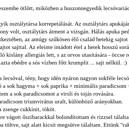
eszembe ötlött, miközben a huszonnegyedik lecsóvariác
egyik osztálytársa korrepetálását. Az osztálytárs apukájá
ony volt, osztálytárs átment a vizsgán. Hálás apuka pe
vetkeztében, az amúgy szűkösen élő család hetekig sajtot 
sajtot sajttal. Az eleinte imádott étel a hetek hosszú sor
ó kislány allergiás lett, s az orvos utasítására - öccse 
zta ebédre a sós vízben főtt krumplit ... sajt nélkül. :)
 a lecsóval, tény, hogy idén nyáron nagyon sokféle lecsó
 a sok hagyma + sok paprika + minimális paradicsom +
ítem a sok paradicsomot a virsli és tojás rovására.
aradicsom triumvirátus uralt, különböző arányokban.
 zsenge cukkinit, tököt.
e vágott őszibarackkal bolondítottam és rizzsel tálalt
a töltve, sajt alatt kicsit megsütve tálaltam. Ettünk "ra