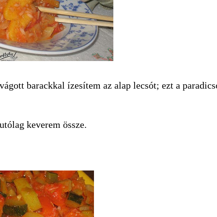
vágott barackkal ízesítem az alap lecsót; ezt a paradi
 utólag keverem össze.