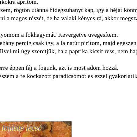
íkokra aprítom.
szem, rögtön utánna hidegzuhanyt kap, így a héját kön
 a magos részét, de ha valaki kényes rá, akkor megsz
enyomom a fokhagymát. Kevergetve üvegesítem.
hány percig csak így, a la natúr pirítom, majd egésze
Mivel mi úgy szeretjük, ha a paprika kicsit ress, nem h
erre éppen fáj a fogunk, azt is most adom hozzá.
eszem a felkockázott paradicsomot és ezzel gyakorlatil