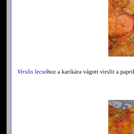
Virslis lecsó
hoz a karikára vágott virslit a papr