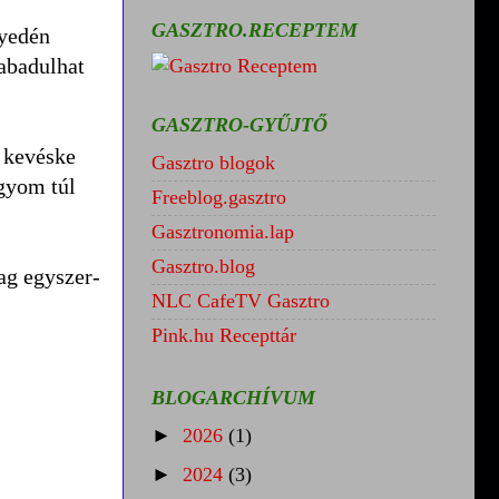
GASZTRO.RECEPTEM
nyedén
abadulhat
GASZTRO-GYŰJTŐ
n kevéske
Gasztro blogok
agyom túl
Freeblog.gasztro
Gasztronomia.lap
Gasztro.blog
ag egyszer-
NLC CafeTV Gasztro
Pink.hu Recepttár
BLOGARCHÍVUM
►
2026
(1)
►
2024
(3)