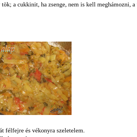
y tök; a cukkinit, ha zsenge, nem is kell meghámozni, a 
félfejre és vékonyra szeletelem.