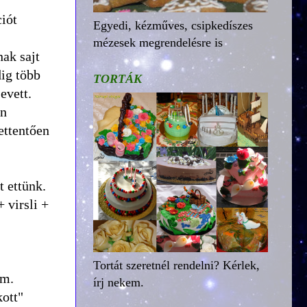
iót
Egyedi, kézműves, csipkedíszes
mézesek megrendelésre is
nak sajt
dig több
TORTÁK
evett.
án
rettentően
t ettünk.
 virsli +
Tortát szeretnél rendelni? Kérlek,
am.
írj nekem.
kott"