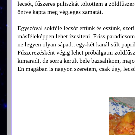
lecsót, fűszeres puliszkát töltöttem a zöldfűszer
öntve kapta meg végleges zamatát.
Egyszóval sokféle lecsót ettünk és eszünk, sze
másféleképpen lehet ízesíteni. Friss paradicso
ne legyen olyan sápadt, egy-két kanál sült papr
Fűszerezésként végig lehet próbálgatni zöldfűs
kimaradt, de sorra került bele bazsalikom, major
Én magában is nagyon szeretem, csak úgy, lecsó