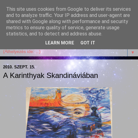
This site uses cookies from Google to deliver its services
Garffyka
and to analyze traffic. Your IP address and user-agent are
shared with Google along with performance and security
metrics to ensure quality of service, generate usage
Szösszenetek a konyhámból, az életemből. Mosollyal,
statistics, and to detect and address abuse.
receptekkel, vidámsággal, marcipánnal, csokival.
LEARN MORE
GOT IT
▼
2010. SZEPT. 15.
A Karinthyak Skandináviában