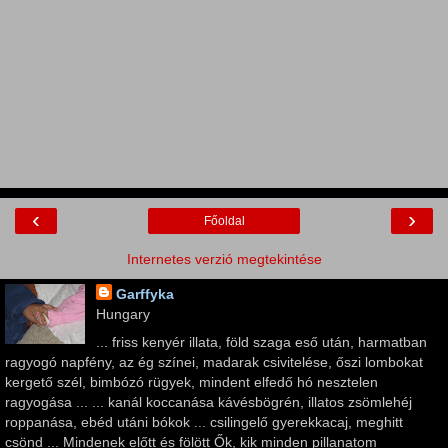
‹
›
Főoldal
Internetes verzió megtekintése
Garffyka
Hungary
... friss kenyér illata, föld szaga eső után, harmatban
ragyogó napfény, az ég színei, madarak csivitelése, őszi lombokat
kergető szél, bimbózó rügyek, mindent elfedő hó nesztelen
ragyogása ... ... kanál koccanása kávésbögrén, illatos zsömlehéj
roppanása, ebéd utáni bókok ... csilingelő gyerekkacaj, meghitt
csönd ... Mindenek előtt és fölött Ők, kik minden pillanatom