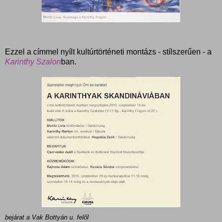
Ezzel a címmel nyílt kultúrtörténeti montázs - stílszerűen - a
Karinthy Szalon
ban.
bejárat a Vak Bottyán u. felől