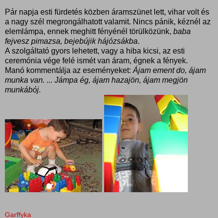
Pár napja esti fürdetés közben áramszünet lett, vihar volt és
a nagy szél megrongálhatott valamit. Nincs pánik, kéznél az
elemlámpa, ennek meghitt fényénél törülközünk,
baba
fejvesz pimazsa, bejebújik hájózsákba
.
A szolgáltató gyors lehetett, vagy a hiba kicsi, az esti
ceremónia vége felé ismét van áram, égnek a fények.
Manó kommentálja az eseményeket:
Ájam ement do, ájam
munka van. ... Jámpa ég, ájam hazajön, ájam megjön
munkábój.
Garffyka