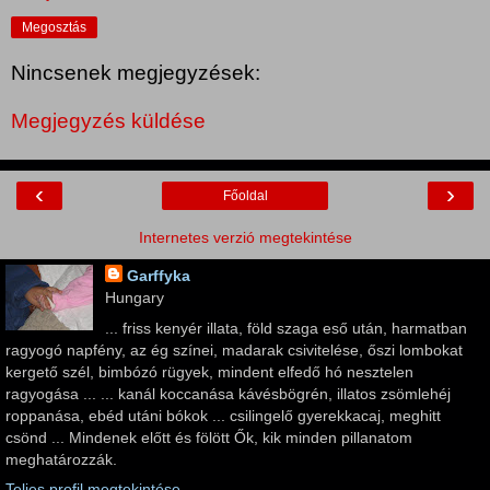
Megosztás
Nincsenek megjegyzések:
Megjegyzés küldése
‹
›
Főoldal
Internetes verzió megtekintése
Garffyka
Hungary
... friss kenyér illata, föld szaga eső után, harmatban
ragyogó napfény, az ég színei, madarak csivitelése, őszi lombokat
kergető szél, bimbózó rügyek, mindent elfedő hó nesztelen
ragyogása ... ... kanál koccanása kávésbögrén, illatos zsömlehéj
roppanása, ebéd utáni bókok ... csilingelő gyerekkacaj, meghitt
csönd ... Mindenek előtt és fölött Ők, kik minden pillanatom
meghatározzák.
Teljes profil megtekintése