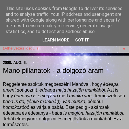
This site uses cookies from Google to deliver its services
Garffyka
and to analyze traffic. Your IP address and user-agent are
shared with Google along with performance and security
metrics to ensure quality of service, generate usage
Szösszenetek a konyhámból, az életemből. Mosollyal,
statistics, and to detect and address abuse.
receptekkel, vidámsággal, marcipánnal, csokival.
LEARN MORE
GOT IT
▼
2008. AUG. 6.
Manó pillanatok - a dolgozó áram
Reggelente szoktuk megbeszélni Manóval, hogy
édeapa
ement do
(lgozni),
édeapa majd hazajön munkábój
. Azt is,
hogy
édeanya is emegy do
mert
munka van
. Természetesen
baba is do
, Ijénke maminá
(l),
van munka
, például
homokozóóó
és várja a babát. Este pedig - akárcsak
édesapa és édesanya -
baba is megjön,
hazajön munkábój.
Tehát elmegyünk dolgozni és megjövünk a munkából. Ez a
természetes.