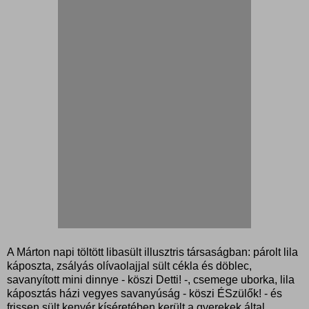
A Márton napi töltött libasült illusztris társaságban: párolt lila
káposzta, zsályás olívaolajjal sült cékla és döblec,
savanyított mini dinnye - köszi Detti! -, csemege uborka, lila
káposztás házi vegyes savanyúság - köszi ÉSzülők! - és
frissen sült kenyér kíséretében került a gyerekek által