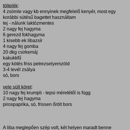
töltelék
:
4 zsömle vagy kb ennyinek megfelelő kenyér, most egy
korábbi sütésű bagettet használtam
tej - nálunk laktózmentes
2 nagy fej hagyma
6 gerezd fokhagyma
1 kisebb ek libazsír
4 nagy fej gomba
20 dkg csirkemáj
kakukkfű
egy kötés friss petrezselyemzöld
3-4 levél zsálya
só, bors
vele sült köret
:
10 nagy fej krumpli - tepsi méretétől is függ
2 nagy fej hagyma
pirospaprika, só, frissen őrölt bors
A liba meglepően szép volt, két helyen maradt benne