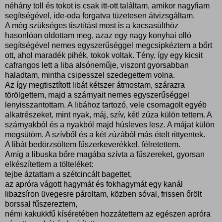
néhány toll és tokot is csak itt-ott találtam, amikor nagyfiam
segítségével, ide-oda forgatva tüzetesen átvizsgáltam.
A még szükséges tisztítást most is a kacsasülthöz
hasonlóan oldottam meg, azaz egy nagy konyhai olló
segítségével nemes egyszerűséggel megcsipkéztem a bőrt
ott, ahol maradék pihék, tokok voltak. Tény, így egy kicsit
cafrangos lett a liba alsóneműje, viszont gyorsabban
haladtam, mintha csipesszel szedegettem volna.
Az így megtisztított libát kétszer átmostam, szárazra
törölgettem, majd a szárnyait nemes egyszerűséggel
lenyisszantottam. A libához tartozó, vele csomagolt egyéb
alkatrészeket, mint nyak, máj, szív, két! zúza külön tettem. A
szárnyakból és a nyakból majd húsleves lesz. A májat külön
megsütöm. A szívből és a két zúzából más ételt rittyentek.
A libát bedörzsöltem fűszerkeverékkel, félretettem.
Amíg a libuska bőre magába szívta a fűszereket, gyorsan
elkészítettem a tölteléket:
tejbe áztattam a szétcincált bagettet,
az apróra vágott hagymát és fokhagymát egy kanál
libazsíron üvegesre pároltam, közben sóval, frissen őrölt
borssal fűszereztem,
némi kakukkfű kíséretében hozzátettem az egészen apróra