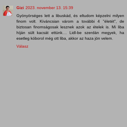
Gizi
2023. november 13. 15:39
Gyönyörséges lett a libuskád, és eltudom képzelni milyen
finom volt. Kíváncsian várom a további 4 "életét", de
biztosan finomságosak lesznek azok az ételek is. Mi liba
híján sült kacsát ettünk.... Lidl-be szerdán megyek, ha
esetleg kóborol még ott liba, akkor az haza jön velem.
Válasz