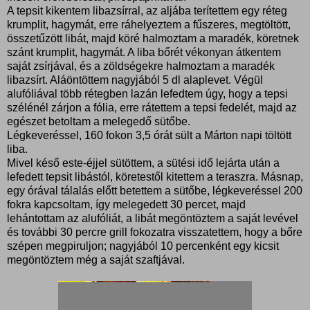
A tepsit kikentem libazsírral, az aljába terítettem egy réteg
krumplit, hagymát, erre ráhelyeztem a fűszeres, megtöltött,
összetűzött libát, majd köré halmoztam a maradék, köretnek
szánt krumplit, hagymát. A liba bőrét vékonyan átkentem
saját zsírjával, és a zöldségekre halmoztam a maradék
libazsírt. Aláöntöttem nagyjából 5 dl alaplevet. Végül
alufóliával több rétegben lazán lefedtem úgy, hogy a tepsi
szélénél zárjon a fólia, erre rátettem a tepsi fedelét, majd az
egészet betoltam a melegedő sütőbe.
Légkeveréssel, 160 fokon 3,5 órát sült a Márton napi töltött
liba.
Mivel késő este-éjjel sütöttem, a sütési idő lejárta után a
lefedett tepsit libástól, köretestől kitettem a teraszra. Másnap,
egy órával tálalás előtt betettem a sütőbe, légkeveréssel 200
fokra kapcsoltam, így melegedett 30 percet, majd
lehántottam az alufóliát, a libát megöntöztem a saját levével
és további 30 percre grill fokozatra visszatettem, hogy a bőre
szépen megpiruljon; nagyjából 10 percenként egy kicsit
megöntöztem még a saját szaftjával.