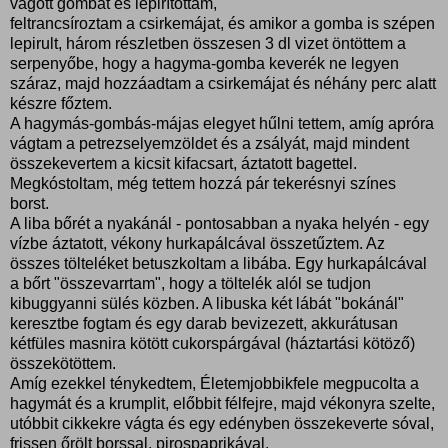
vágott gombát és lepirítottam,
feltrancsíroztam a csirkemájat, és amikor a gomba is szépen
lepirult, három részletben összesen 3 dl vizet öntöttem a
serpenyőbe, hogy a hagyma-gomba keverék ne legyen
száraz, majd hozzáadtam a csirkemájat és néhány perc alatt
készre főztem.
A hagymás-gombás-májas elegyet hűlni tettem, amíg apróra
vágtam a petrezselyemzöldet és a zsályát, majd mindent
összekevertem a kicsit kifacsart, áztatott bagettel.
Megkóstoltam, még tettem hozzá pár tekerésnyi színes
borst.
A liba bőrét a nyakánál - pontosabban a nyaka helyén - egy
vízbe áztatott, vékony hurkapálcával összetűztem. Az
összes tölteléket betuszkoltam a libába. Egy hurkapálcával
a bőrt "összevarrtam", hogy a töltelék alól se tudjon
kibuggyanni sülés közben. A libuska két lábát "bokánál"
keresztbe fogtam és egy darab bevizezett, akkurátusan
kétfüles masnira kötött cukorspárgával (háztartási kötöző)
összekötöttem.
Amíg ezekkel ténykedtem, Életemjobbikfele megpucolta a
hagymát és a krumplit, előbbit félfejre, majd vékonyra szelte,
utóbbit cikkekre vágta és egy edényben összekeverte sóval,
frissen őrölt borssal, pirospaprikával.