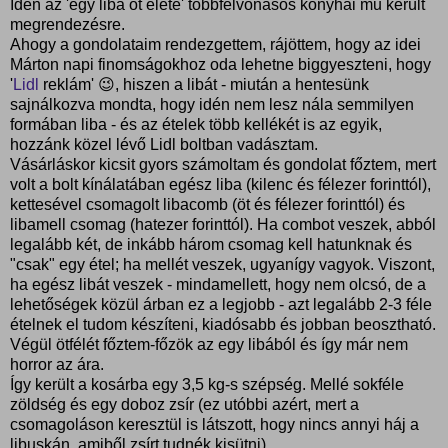
Idén az 'egy liba öt élete' többfelvonásos konyhai mű került
megrendezésre.
Ahogy a gondolataim rendezgettem, rájöttem, hogy az idei
Márton napi finomságokhoz oda lehetne biggyeszteni, hogy
'
Lidl
reklám' 😉, hiszen a libát - miután a hentesünk
sajnálkozva mondta, hogy idén nem lesz nála semmilyen
formában liba - és az ételek több kellékét is az egyik,
hozzánk közel lévő Lidl boltban vadásztam.
Vásárláskor kicsit gyors számoltam és gondolat főztem, mert
volt a bolt kínálatában egész liba (kilenc és félezer forinttól),
kettesével csomagolt libacomb (öt és félezer forinttól) és
libamell csomag (hatezer forinttól). Ha combot veszek, abból
legalább két, de inkább három csomag kell hatunknak és
"csak" egy étel; ha mellét veszek, ugyanígy vagyok. Viszont,
ha egész libát veszek - mindamellett, hogy nem olcsó, de a
lehetőségek közül árban ez a legjobb - azt legalább 2-3 féle
ételnek el tudom készíteni, kiadósabb és jobban beosztható.
Végül ötfélét főztem-főzök az egy libából és így már nem
horror az ára.
Így került a kosárba egy 3,5 kg-s szépség. Mellé sokféle
zöldség és egy doboz zsír (ez utóbbi azért, mert a
csomagoláson keresztül is látszott, hogy nincs annyi háj a
libuskán, amiből zsírt tudnék kisütni).