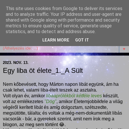
This site uses cookies from Google to deliver its services
Garffyka
and to analyze traffic. Your IP address and user-agent are
shared with Google along with performance and security
metrics to ensure quality of service, generate usage
Szösszenetek a konyhámból, az életemből. Mosollyal,
statistics, and to detect and address abuse.
receptekkel, vidámsággal, marcipánnal, csokival.
LEARN MORE
GOT IT
▼
2023. NOV. 13.
Egy liba öt élete_1._A Sült
Nem kőbevésett, hogy Márton napon libát együnk, ám ha
csak lehet, valami liba-ételt teszek az asztalra.
Volt olyan év, amikor
libaaprólékból kétféle leves
készült,
volt az emlékezetes
"Dög"
, amikor Életemjobbikfele a világ
végéről kerített libát és amíg dolgoztam, szétszedte,
megsütötte, tálalta; és voltak a még-nem-dokumentált libás
vacsorák - bár, a gyerekek szerint, amit nem írok meg a
blogon, az meg sem történt 😂.