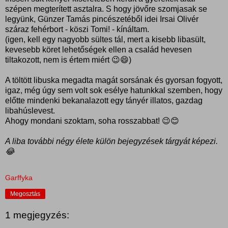
szépen megterített asztalra. S hogy jövőre szomjasak se
legyünk, Günzer Tamás pincészetéből idei Irsai Olivér
száraz fehérbort - köszi Tomi! - kínáltam.
(igen, kell egy nagyobb sültes tál, mert a kisebb libasült,
kevesebb köret lehetőségek ellen a család hevesen
tiltakozott, nem is értem miért 😉😄)
A töltött libuska megadta magát sorsának és gyorsan fogyott,
igaz, még úgy sem volt sok esélye hatunkkal szemben, hogy
előtte mindenki bekanalazott egy tányér illatos, gazdag
libahúslevest.
Ahogy mondani szoktam, soha rosszabbat! 😉😊
A liba további négy élete külön bejegyzések tárgyát képezi.
😂
Garffyka
Megosztás
1 megjegyzés: