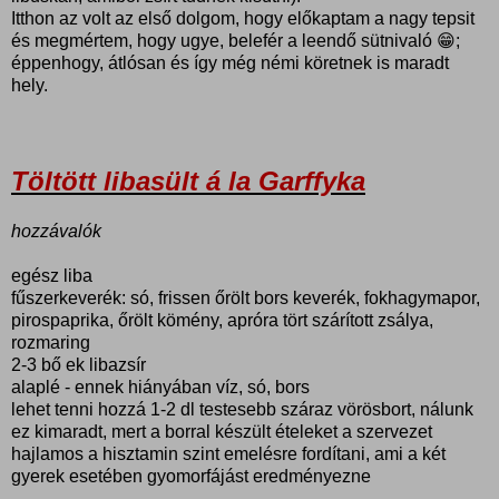
Itthon az volt az első dolgom, hogy előkaptam a nagy tepsit
és megmértem, hogy ugye, belefér a leendő sütnivaló 😁;
éppenhogy, átlósan és így még némi köretnek is maradt
hely.
Töltött libasült á la Garffyka
hozzávalók
egész liba
fűszerkeverék: só, frissen őrölt bors keverék, fokhagymapor,
pirospaprika, őrölt kömény, apróra tört szárított zsálya,
rozmaring
2-3 bő ek libazsír
alaplé - ennek hiányában víz, só, bors
lehet tenni hozzá 1-2 dl testesebb száraz vörösbort, nálunk
ez kimaradt, mert a borral készült ételeket a szervezet
hajlamos a hisztamin szint emelésre fordítani, ami a két
gyerek esetében gyomorfájást eredményezne