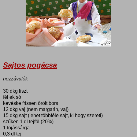
Sajtos pogácsa
hozzávalók
30 dkg liszt
fél ek só
kevéske frissen őrölt bors
12 dkg vaj (nem margarin, vaj)
15 dkg sajt (lehet többféle sajt, ki hogy szereti)
szűken 1 dl tejföl (20%)
1 tojássárga
0,3 dl tej