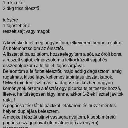
1 mk cukor
2 dkg friss élesztő
tetejére
1 tojásfehérje
reszelt sajt vagy magok
A kevéske tejet meglangyosítom, elkeverem benne a cukrot
és belemorzsolom az élesztőt.
A lisztet tálba szitálom, hozzáelegyítem a sót, az őrölt borst,
a reszelt sajtot, elmorzsolom a felkockázott vajjal és
összedolgozom a tejföllel, tojássárgával.
Beleöntöm a felfutott élesztőt, majd addig dagasztom, amíg
rugalmas, kissé lágy, kellemes tapintású tésztát kapok.
! Mivel minden liszt más, ha dagasztás közben nagyon
keménynek érzem a tésztát egy picurka tejet teszek hozzá,
illetve, ha túlságosan lágy lenne, akkor 1-2 ek liszttel javítok
rajta. !
A pogácsa tésztát folpackkal letakarom és huzat mentes
helyen duplájára kelesztem.
A megkelt tésztát ujjnyi vastagra nyújtom, kisebb méretű
pogácsa szaggatóval (4cm átmérőjű az enyém)