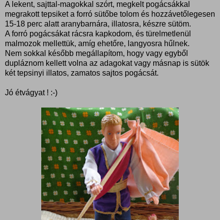
A lekent, sajttal-magokkal szórt, megkelt pogácsákkal
megrakott tepsiket a forró sütőbe tolom és hozzávetőlegesen
15-18 perc alatt aranybarnára, illatosra, készre sütöm.
A forró pogácsákat rácsra kapkodom, és türelmetlenül
malmozok mellettük, amíg ehetőre, langyosra hűlnek.
Nem sokkal később megállapítom, hogy vagy egyből
dupláznom kellett volna az adagokat vagy másnap is sütök
két tepsinyi illatos, zamatos sajtos pogácsát.
Jó étvágyat ! :-)