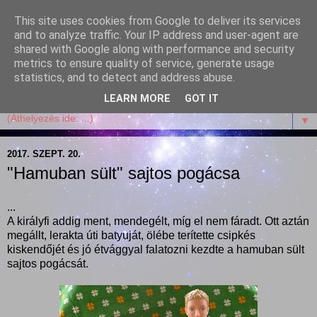
This site uses cookies from Google to deliver its services
Garffyka
and to analyze traffic. Your IP address and user-agent are
shared with Google along with performance and security
metrics to ensure quality of service, generate usage
Szösszenetek a konyhámból, az életemből. Mosollyal,
statistics, and to detect and address abuse.
receptekkel, vidámsággal, marcipánnal, csokival.
LEARN MORE
GOT IT
▼
2017. SZEPT. 20.
"Hamuban sült" sajtos pogácsa
...
A királyfi addig ment, mendegélt, míg el nem fáradt. Ott aztán
megállt, lerakta úti batyuját, ölébe terítette csipkés
kiskendőjét és jó étvággyal falatozni kezdte a hamuban sült
sajtos pogácsát.