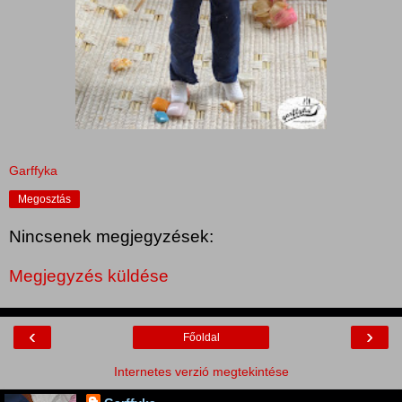
Garffyka
Megosztás
Nincsenek megjegyzések:
Megjegyzés küldése
‹
›
Főoldal
Internetes verzió megtekintése