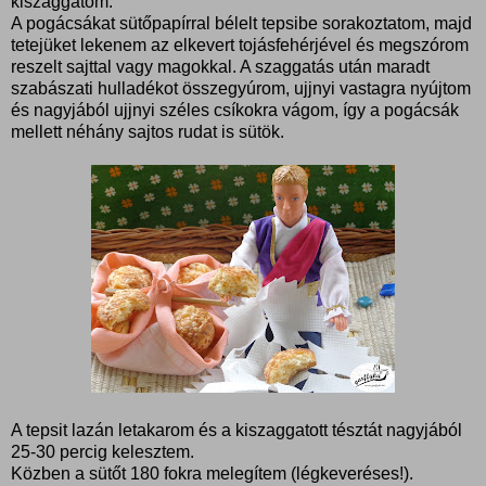
kiszaggatom.
A pogácsákat sütőpapírral bélelt tepsibe sorakoztatom, majd
tetejüket lekenem az elkevert tojásfehérjével és megszórom
reszelt sajttal vagy magokkal. A szaggatás után maradt
szabászati hulladékot összegyúrom, ujjnyi vastagra nyújtom
és nagyjából ujjnyi széles csíkokra vágom, így a pogácsák
mellett néhány sajtos rudat is sütök.
A tepsit lazán letakarom és a kiszaggatott tésztát nagyjából
25-30 percig kelesztem.
Közben a sütőt 180 fokra melegítem (légkeveréses!).