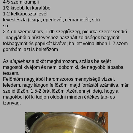
4-5 szem krumpli
1/2 kisebb fej karalábé
1-2 kelkáposzta levél
levestészta (csiga, eperlevél, cérnametélt, stb)
só
3-4 db szemesbors, 1 db szegfűszeg, picurka szerecsendió
- nagyjából a húsleveshez használt zöldségek hagymát,
fokhagymát és paprikát kivéve; ha lett volna itthon 1-2 szem
gombám, azt is belefőzöm
Az
alapléhez
a tököt meghámozom, szálas belsejét
magostól kivájom és nem! dobom ki, de nagyobb lábasba
teszem.
Felöntöm nagyjából háromszoros mennyiségű vízzel,
lefedem, nagy lángon felfőzöm, majd forrástól számítva, már
szelíd tüzön, 1,5-2 órát főzöm. Azért ennyi ideig, hogy a
magokból jól ki tudjon oldódni minden értékes táp- és
ízanyag.