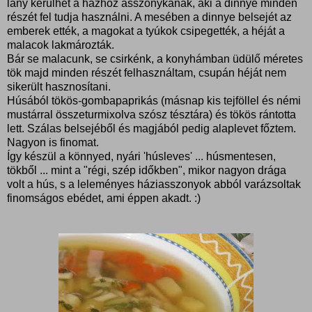
lány kerülhet a házhoz asszonykának, aki a dinnye minden
részét fel tudja használni. A mesében a dinnye belsejét az
emberek ették, a magokat a tyúkok csipegették, a héját a
malacok lakmározták.
Bár se malacunk, se csirkénk, a konyhámban üdülő méretes
tök majd minden részét felhasználtam, csupán héját nem
sikerült hasznosítani.
Húsából tökös-gombapaprikás (másnap kis tejföllel és némi
mustárral összeturmixolva szósz tésztára) és tökös rántotta
lett. Szálas belsejéből és magjából pedig alaplevet főztem.
Nagyon is finomat.
Így készül a könnyed, nyári 'húsleves' ... húsmentesen,
tökből ... mint a "régi, szép időkben", mikor nagyon drága
volt a hús, s a leleményes háziasszonyok abból varázsoltak
finomságos ebédet, ami éppen akadt. :)