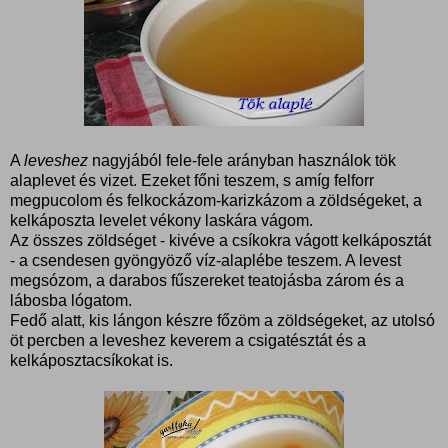
A
leveshez
nagyjából fele-fele arányban használok tök
alaplevet és vizet. Ezeket főni teszem, s amíg felforr
megpucolom és felkockázom-karizkázom a zöldségeket, a
kelkáposzta levelet vékony laskára vágom.
Az összes zöldséget - kivéve a csíkokra vágott kelkáposztát
- a csendesen gyöngyöző víz-alaplébe teszem. A levest
megsózom, a darabos fűszereket teatojásba zárom és a
lábosba lógatom.
Fedő alatt, kis lángon készre főzöm a zöldségeket, az utolsó
öt percben a leveshez keverem a csigatésztát és a
kelkáposztacsíkokat is.