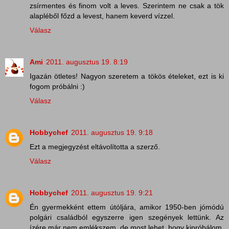
zsírmentes és finom volt a leves. Szerintem ne csak a tök
alapléből főzd a levest, hanem keverd vízzel.
Válasz
Ami
2011. augusztus 19. 8:19
Igazán ötletes! Nagyon szeretem a tökös ételeket, ezt is ki
fogom próbálni :)
Válasz
Hobbychef
2011. augusztus 19. 9:18
Ezt a megjegyzést eltávolította a szerző.
Válasz
Hobbychef
2011. augusztus 19. 9:21
Én gyermekként ettem útóljára, amikor 1950-ben jómódú
polgári családból egyszerre igen szegények lettünk. Az
ízére már nem emlékszem, de most lehet, hogy kipróbálom,