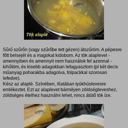
Sűrű szűrőn (vagy szűrőbe tett gézen) átszűröm. A pépesre
főtt belsejét és a magokat kidobom. Az tök alaplevet -
amennyiben és amennyit nem használok fel azonnal -
kihűtöm, és kisebb adagokban lefagyasztom (pl két decis
műanyag poharakba adagolva, folpackkal szorosan
lefedve).
Kész az alaplé. Színében, illatában tyúkhúslevesre
emlékeztet. Ezt az alaplevet bármilyen zöldségleveshez,
zöldséges ételhez használni lehet, nincs átütő tök íze.