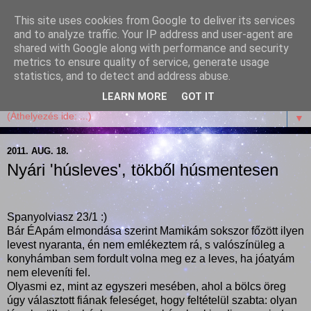
This site uses cookies from Google to deliver its services
Garffyka
and to analyze traffic. Your IP address and user-agent are
shared with Google along with performance and security
metrics to ensure quality of service, generate usage
Szösszenetek a konyhámból, az életemből. Mosollyal,
statistics, and to detect and address abuse.
receptekkel, vidámsággal, marcipánnal, csokival.
LEARN MORE
GOT IT
▼
2011. AUG. 18.
Nyári 'húsleves', tökből húsmentesen
Spanyolviasz 23/1 :)
Bár ÉApám elmondása szerint Mamikám sokszor főzött ilyen
levest nyaranta, én nem emlékeztem rá, s valószínüleg a
konyhámban sem fordult volna meg ez a leves, ha jóatyám
nem eleveníti fel.
Olyasmi ez, mint az egyszeri mesében, ahol a bölcs öreg
úgy választott fiának feleséget, hogy feltételül szabta: olyan