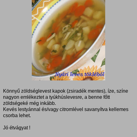
Könnyű zöldséglevest kapok (zsiradék mentes), íze, színe
nagyon emlékeztet a tyúkhúslevesre, a benne főtt
zöldségeké még inkább.
Kevés lestyánnal és/vagy citromlével savanyítva kellemes
csorba lehet.
Jó étvágyat !