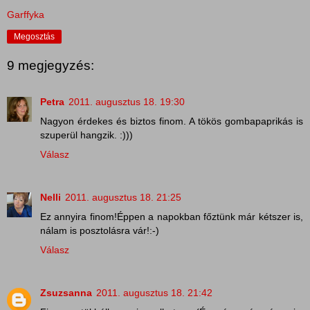
Garffyka
Megosztás
9 megjegyzés:
Petra
2011. augusztus 18. 19:30
Nagyon érdekes és biztos finom. A tökös gombapaprikás is
szuperül hangzik. :)))
Válasz
Nelli
2011. augusztus 18. 21:25
Ez annyira finom!Éppen a napokban főztünk már kétszer is,
nálam is posztolásra vár!:-)
Válasz
Zsuzsanna
2011. augusztus 18. 21:42