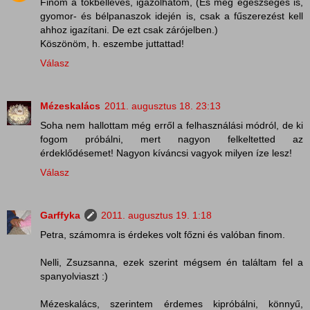
Finom a tökbélleves, igazolhatom, (És még egészséges is,
gyomor- és bélpanaszok idején is, csak a fűszerezést kell
ahhoz igazítani. De ezt csak zárójelben.)
Köszönöm, h. eszembe juttattad!
Válasz
Mézeskalács
2011. augusztus 18. 23:13
Soha nem hallottam még erről a felhasználási módról, de ki
fogom próbálni, mert nagyon felkeltetted az
érdeklődésemet! Nagyon kíváncsi vagyok milyen íze lesz!
Válasz
Garffyka
2011. augusztus 19. 1:18
Petra, számomra is érdekes volt főzni és valóban finom.
Nelli, Zsuzsanna, ezek szerint mégsem én találtam fel a
spanyolviaszt :)
Mézeskalács, szerintem érdemes kipróbálni, könnyű,