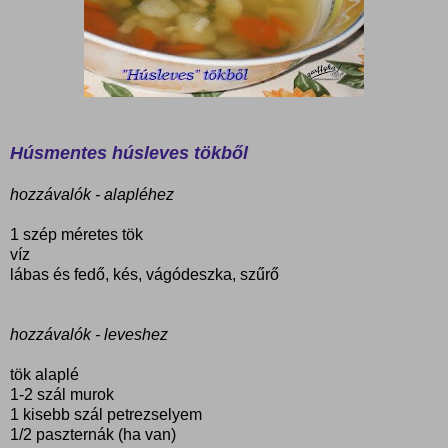
Húsmentes húsleves tökből
hozzávalók - alapléhez
1 szép méretes tök
víz
lábas és fedő, kés, vágódeszka, szűrő
hozzávalók - leveshez
tök alaplé
1-2 szál murok
1 kisebb szál petrezselyem
1/2 paszternák (ha van)