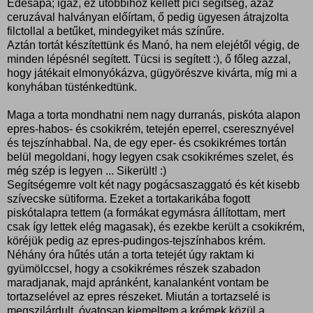
Édesapa; igaz, ez utóbbihoz kellett pici segítség, azaz
ceruzával halványan előírtam, ő pedig ügyesen átrajzolta
filctollal a betűket, mindegyiket más színűre.
Aztán tortát készítettünk és Manó, ha nem elejétől végig, de
minden lépésnél segített. Tücsi is segített :), ő főleg azzal,
hogy játékait elmonyókázva, gügyörészve kivárta, míg mi a
konyhában tüsténkedtünk.
Maga a torta mondhatni nem nagy durranás, piskóta alapon
epres-habos- és csokikrém, tetején eperrel, cseresznyével
és tejszínhabbal. Na, de egy eper- és csokikrémes tortán
belül megoldani, hogy legyen csak csokikrémes szelet, és
még szép is legyen ... Sikerült! :)
Segítségemre volt két nagy pogácsaszaggató és két kisebb
szívecske sütiforma. Ezeket a tortakarikába fogott
piskótalapra tettem (a formákat egymásra állítottam, mert
csak így lettek elég magasak), és ezekbe került a csokikrém,
köréjük pedig az epres-pudingos-tejszínhabos krém.
Néhány óra hűtés után a torta tetejét úgy raktam ki
gyümölccsel, hogy a csokikrémes részek szabadon
maradjanak, majd apránként, kanalanként vontam be
tortazselével az epres részeket. Miután a tortazselé is
megszilárdult, óvatosan kiemeltem a krémek közül a