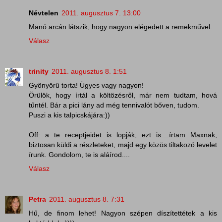
Névtelen
2011. augusztus 7. 13:00
Manó arcán látszik, hogy nagyon elégedett a remekművel.
Válasz
trinity
2011. augusztus 8. 1:51
Gyönyörű torta! Ügyes vagy nagyon!
Örülök, hogy írtál a költözésről, már nem tudtam, hová
tűntél. Bár a pici lány ad még tennivalót bőven, tudom.
Puszi a kis talpicskájára:))
Off: a te receptjeidet is lopják, ezt is....írtam Maxnak,
biztosan küldi a részleteket, majd egy közös tiltakozó levelet
írunk. Gondolom, te is aláírod....
Válasz
Petra
2011. augusztus 8. 7:31
Hű, de finom lehet! Nagyon szépen díszítettétek a kis