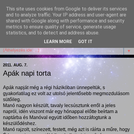
This site uses cookies from Google to deliver its services
Garffyka
and to analyze traffic. Your IP address and user-agent are
shared with Google along with performance and security
metrics to ensure quality of service, generate usage
Szösszenetek a konyhámból, az életemből. Mosollyal,
statistics, and to detect and address abuse.
receptekkel, vidámsággal, marcipánnal, csokival.
LEARN MORE
GOT IT
▼
2011. AUG. 7.
Apák napi torta
Apák napját még a régi házikóban ünnepeltük, s
gyakorlatilag ez volt az utolsó jelentősebb megmozdulásom
sütőileg.
Manó nagyon készült, tavaly lecsúsztunk erről a jeles
napról, idén viszont már egy hónappal előtte beírtam a
naptárba és Manóval együtt időben hozzáfogtunk a
készülődéshez.
Manó rajzolt, színezett, festett, még azt is ráírta a műre, hogy