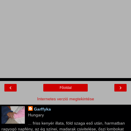
‹
›
Főoldal
Internetes verzió megtekintése
Garffyka
Hungary
... friss kenyér illata, föld szaga eső után, harmatban
ragyogó napfény, az ég színei, madarak csivitelése, őszi lombokat