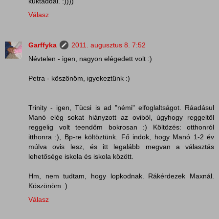
kuktáddal. :))))
Válasz
Garffyka
2011. augusztus 8. 7:52
Névtelen - igen, nagyon elégedett volt :)
Petra - köszönöm, igyekeztünk :)
Trinity - igen, Tücsi is ad "némi" elfoglaltságot. Ráadásul
Manó elég sokat hiányzott az oviból, úgyhogy reggeltől
reggelig volt teendőm bokrosan :) Költözés: otthonról
itthonra :), Bp-re költöztünk. Fő indok, hogy Manó 1-2 év
múlva ovis lesz, és itt legalább megvan a választás
lehetősége iskola és iskola között.
Hm, nem tudtam, hogy lopkodnak. Rákérdezek Maxnál.
Köszönöm :)
Válasz