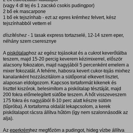
(vagy 4 dl tej és 1 zacskó csokis pudingpor)
2 bő ek mascarpone
1 bő ek tejszínhab - ezt az epres krémhez felvert, kész
tejszínhabból vettem el
díszítéshez
- 1 tasak express tortazselé, 12-14 szem eper,
néhány szem cseresznye
A
piskótalap
hoz az egész tojásokat és a cukrot keverőtálba
teszem, majd 15-20 percig keverem kézimixerrel, először
alacsony fokozaton, majd nagyjából 5 percenként emelem a
mixer fokozatát. A fehérre, habosra kevert cukor-tojás mixhez
kanalanként hozzászitálom a sütőporral elkevert lisztet,
alaposan eldolgozom. Kapcsos tortaformát kikenek és
liszttel kiszórok, belesimítom a piskótalap tésztáját, majd
200 fokra előmelegített sütőbe teszem. A hőt visszeveszem
175 fokra és nagyjából 8-10 perc alatt készre sütöm
(tűpróba). A tortaforma oldalát lekapcsolom, a kerek
piskótalapot rácsra állítva hűtöm (így nem szalonnásodik az
alja).
Az
eperkrém
hez megfőzöm a pudingot, hideg vízbe állítva