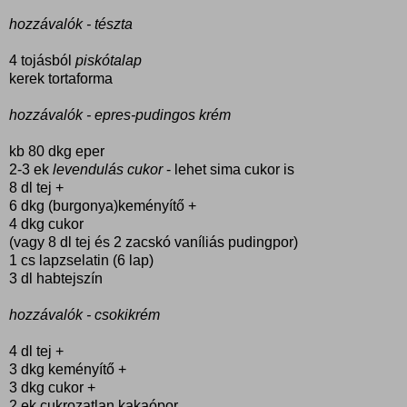
hozzávalók - tészta
4 tojásból
piskótalap
kerek tortaforma
hozzávalók - epres-pudingos krém
kb 80 dkg eper
2-3 ek
levendulás cukor
- lehet sima cukor is
8 dl tej +
6 dkg (burgonya)keményítő +
4 dkg cukor
(vagy 8 dl tej és 2 zacskó vaníliás pudingpor)
1 cs lapzselatin (6 lap)
3 dl habtejszín
hozzávalók - csokikrém
4 dl tej +
3 dkg keményítő +
3 dkg cukor +
2 ek cukrozatlan kakaópor