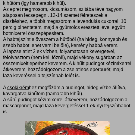
kihűtöm (így hamarabb kihűl).
Az epret megmosom, kicsumázom, szitába téve hagyom
alaposan lecsepegni. 12-14 szemet félreteszek a
díszítéshez, a többit megszórom a levendulás cukorral, 10
percig pihentetem, majd a gyümölcs eresztett lével együtt
botmixerrel összepépesítem.
A habtejszínt előveszem a hűtőből (ha hideg, könnyebb és
szebb habot lehet verni belőle), kemény habbá verem.
A lapzselatint 2 ek vízben, folyamatosan kevergetve!,
felolvasztom (nem kell főzni!), majd vékony sugárban az
összemixelt eperhez keverem. A kihűlt pudingot kézimixerrel
átkeverem, hozzádolgozom a zselatinos eperpürét, majd
laza keveréssel a tejszínhab felét is.
A
csokikrém
hez megfőzöm a pudingot, hideg vízbe állítva,
kavargatva kihűtöm (hamarabb kihűl).
A sűrű pudingot kézimixerrel átkeverem, hozzádolgozom a
mascarponet, majd laza kevergetéssel 1 ek-nyi tejszínhabot
is.