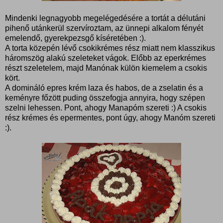
Mindenki legnagyobb megelégedésére a tortát a délutáni
pihenő utánkerül szervíroztam, az ünnepi alkalom fényét
emelendő, gyerekpezsgő kíséretében :).
A torta közepén lévő csokikrémes rész miatt nem klasszikus
háromszög alakú szeleteket vágok. Előbb az eperkrémes
részt szeletelem, majd Manónak külön kiemelem a csokis
kört.
A domináló epres krém laza és habos, de a zselatin és a
keményre főzött puding összefogja annyira, hogy szépen
szelni lehessen. Pont, ahogy Manapóm szereti :) A csokis
rész krémes és epermentes, pont úgy, ahogy Manóm szereti
:).