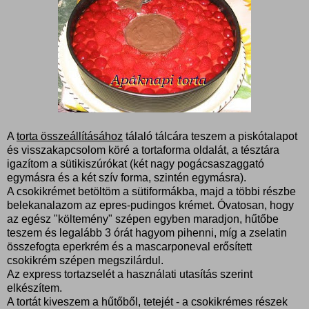
A
torta összeállításához
tálaló tálcára teszem a piskótalapot
és visszakapcsolom köré a tortaforma oldalát, a tésztára
igazítom a sütikiszúrókat (két nagy pogácsaszaggató
egymásra és a két szív forma, szintén egymásra).
A csokikrémet betöltöm a sütiformákba, majd a többi részbe
belekanalazom az epres-pudingos krémet. Óvatosan, hogy
az egész "költemény" szépen egyben maradjon, hűtőbe
teszem és legalább 3 órát hagyom pihenni, míg a zselatin
összefogta eperkrém és a mascarponeval erősített
csokikrém szépen megszilárdul.
Az express tortazselét a használati utasítás szerint
elkészítem.
A tortát kiveszem a hűtőből, tetejét - a csokikrémes részek