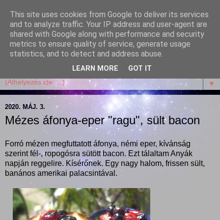
This site uses cookies from Google to deliver its services
Garffyka
and to analyze traffic. Your IP address and user-agent are
shared with Google along with performance and security
metrics to ensure quality of service, generate usage
Szösszenetek a konyhámból, az életemből. Mosollyal,
statistics, and to detect and address abuse.
receptekkel, vidámsággal, marcipánnal, csokival.
LEARN MORE
GOT IT
▼
2020. MÁJ. 3.
Mézes áfonya-eper "ragu", sült bacon
Forró mézen megfuttatott áfonya, némi eper, kívánság
szerint fél-, ropogósra sütött bacon. Ezt tálaltam Anyák
napján reggelire. Kísérőnek. Egy nagy halom, frissen sült,
banános amerikai palacsintával.