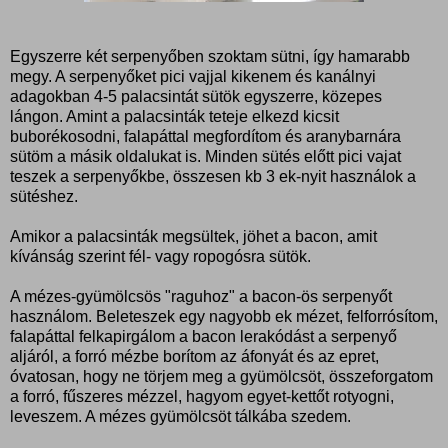
Egyszerre két serpenyőben szoktam sütni, így hamarabb
megy. A serpenyőket pici vajjal kikenem és kanálnyi
adagokban 4-5 palacsintát sütök egyszerre, közepes
lángon. Amint a palacsinták teteje elkezd kicsit
buborékosodni, falapáttal megfordítom és aranybarnára
sütöm a másik oldalukat is. Minden sütés előtt pici vajat
teszek a serpenyőkbe, összesen kb 3 ek-nyit használok a
sütéshez.
Amikor a palacsinták megsültek, jöhet a bacon, amit
kívánság szerint fél- vagy ropogósra sütök.
A mézes-gyümölcsös "raguhoz" a bacon-ös serpenyőt
használom. Beleteszek egy nagyobb ek mézet, felforrósítom,
falapáttal felkapirgálom a bacon lerakódást a serpenyő
aljáról, a forró mézbe borítom az áfonyát és az epret,
óvatosan, hogy ne törjem meg a gyümölcsöt, összeforgatom
a forró, fűszeres mézzel, hagyom egyet-kettőt rotyogni,
leveszem. A mézes gyümölcsöt tálkába szedem.