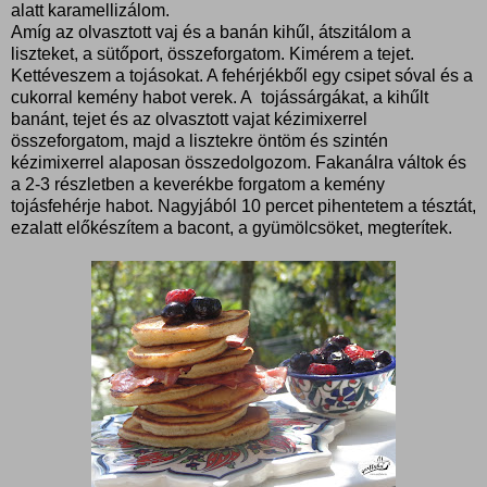
alatt karamellizálom.
Amíg az olvasztott vaj és a banán kihűl, átszitálom a
liszteket, a sütőport, összeforgatom. Kimérem a tejet.
Kettéveszem a tojásokat. A fehérjékből egy csipet sóval és a
cukorral kemény habot verek. A tojássárgákat, a kihűlt
banánt, tejet és az olvasztott vajat kézimixerrel
összeforgatom, majd a lisztekre öntöm és szintén
kézimixerrel alaposan összedolgozom. Fakanálra váltok és
a 2-3 részletben a keverékbe forgatom a kemény
tojásfehérje habot. Nagyjából 10 percet pihentetem a tésztát,
ezalatt előkészítem a bacont, a gyümölcsöket, megterítek.