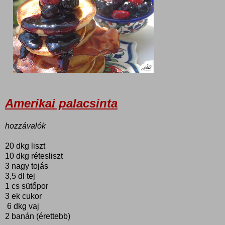
Amerikai palacsinta
hozzávalók
20 dkg liszt
10 dkg rétesliszt
3 nagy tojás
3,5 dl tej
1 cs sütőpor
3 ek cukor
6 dkg vaj
2 banán (érettebb)