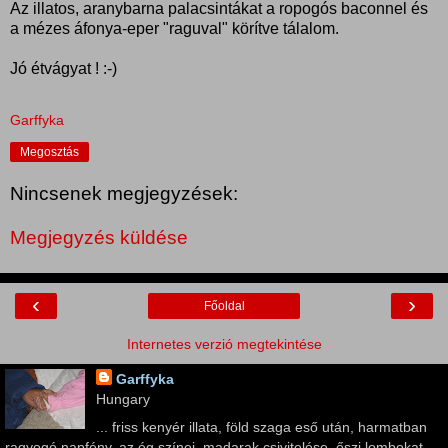
Az illatos, aranybarna palacsintákat a ropogós baconnel és
a mézes áfonya-eper "raguval" körítve tálalom.
Jó étvágyat ! :-)
Garffyka
Megosztás
Nincsenek megjegyzések:
Megjegyzés küldése
‹
›
Főoldal
Internetes verzió megtekintése
Garffyka
Hungary
... friss kenyér illata, föld szaga eső után, harmatban
ragyogó napfény, az ég színei, madarak csivitelése, őszi lombokat