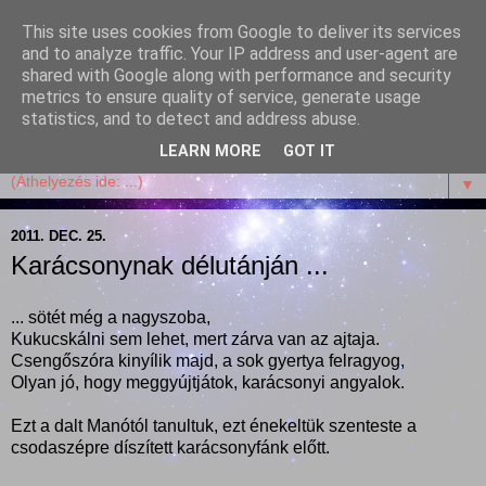
This site uses cookies from Google to deliver its services
Garffyka
and to analyze traffic. Your IP address and user-agent are
shared with Google along with performance and security
metrics to ensure quality of service, generate usage
Szösszenetek a konyhámból, az életemből. Mosollyal,
statistics, and to detect and address abuse.
receptekkel, vidámsággal, marcipánnal, csokival.
LEARN MORE
GOT IT
▼
2011. DEC. 25.
Karácsonynak délutánján ...
... sötét még a nagyszoba,
Kukucskálni sem lehet, mert zárva van az ajtaja.
Csengőszóra kinyílik majd, a sok gyertya felragyog,
Olyan jó, hogy meggyújtjátok, karácsonyi angyalok.
Ezt a dalt Manótól tanultuk, ezt énekeltük szenteste a
csodaszépre díszített karácsonyfánk előtt.