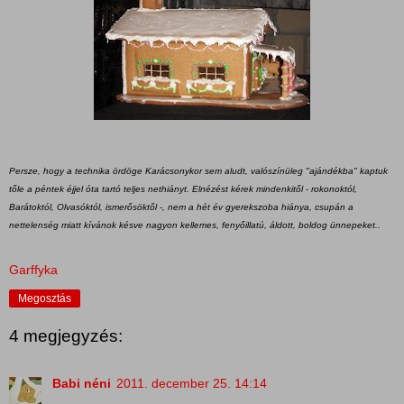
Persze, hogy a technika ördöge Karácsonykor sem aludt, valószínüleg "ajándékba" kaptuk
tőle a péntek éjjel óta tartó teljes nethiányt. Elnézést kérek mindenkitől - rokonoktól,
Barátoktól, Olvasóktól, ismerősöktől -, nem a hét év gyerekszoba hiánya, csupán a
nettelenség miatt kívánok késve nagyon kellemes, fenyőillatú, áldott, boldog ünnepeket..
Garffyka
Megosztás
4 megjegyzés:
Babi néni
2011. december 25. 14:14