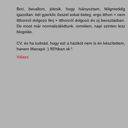
Bori, bevallom, jólesik, hogy hiányoztam; féligmeddig
igazoltan: két gyerkőc ősszel sokat beteg, ergo itthon + nem
itthonról dolgozó férj + itthonról dolgozó én új beosztásban.
De most már normalizálódtunk, remélem, napi szinten lesz
blogolás.
CV, és ha tudnád, hogy ezt a házikót nem is én készítettem,
hanem Manapó :) 95%ban sk !
Válasz