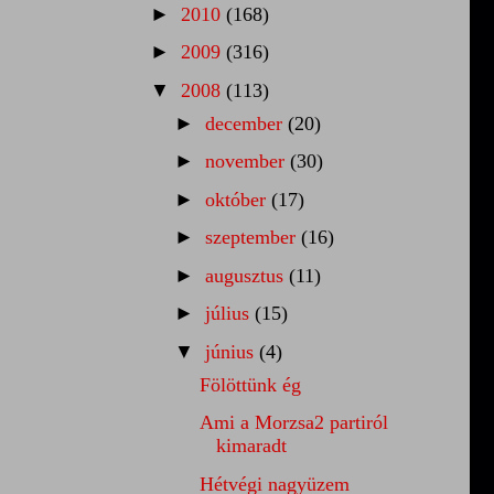
►
2010
(168)
►
2009
(316)
▼
2008
(113)
►
december
(20)
►
november
(30)
►
október
(17)
►
szeptember
(16)
►
augusztus
(11)
►
július
(15)
▼
június
(4)
Fölöttünk ég
Ami a Morzsa2 partiról
kimaradt
Hétvégi nagyüzem