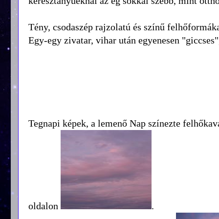
keresztanyuéknál az ég sokkal szebb, mint ottho
Tény, csodaszép rajzolatú és színű felhőformáka
Egy-egy zivatar, vihar után egyenesen "giccses"
Tegnapi képek, a lemenő Nap színezte felhőkav
oldalon
.