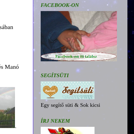
FACEBOOK-ON
ásában
 és Manó
SEGÍTSÜTI
Egy segítő süti & Sok kicsi
ÍRJ NEKEM
.