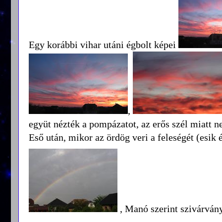
Egy korábbi vihar utáni égbolt képei
,
együt nézték a pompázatot, az erős szél miatt n
Eső után, mikor az ördög veri a feleségét (esik
, Manó szerint szivárván