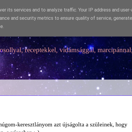
er its services and to analyze traffic. Your IP address and user
ance and security metrics to ensure quality of service, generat
e.
sollyal, receptekkel, vidámsággal, marcipánnal,
ahúgom-keresztlányom azt újságolta a szüleinek, hogy