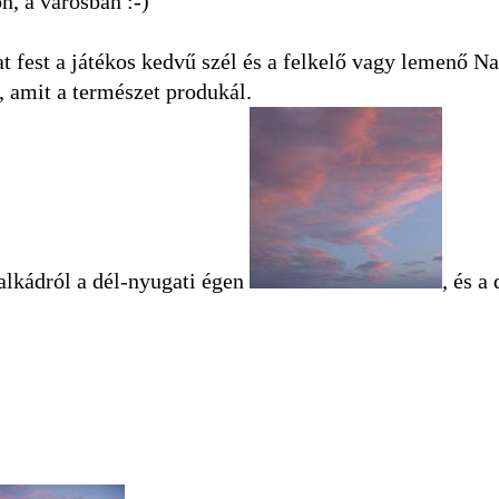
n, a városban :-)
t fest a játékos kedvű szél és a felkelő vagy lemenő Na
, amit a természet produkál.
alkádról a dél-nyugati égen
, és a 