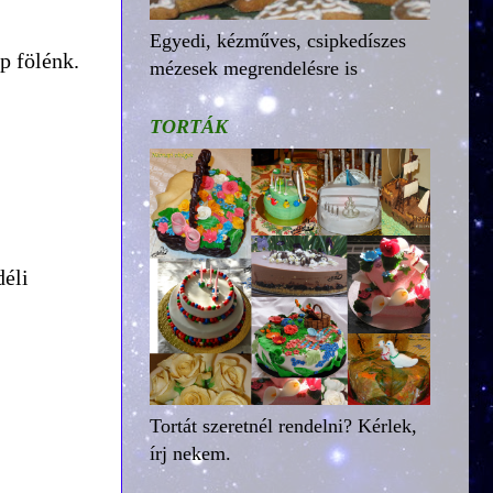
Egyedi, kézműves, csipkedíszes
p fölénk.
mézesek megrendelésre is
TORTÁK
déli
Tortát szeretnél rendelni? Kérlek,
írj nekem.