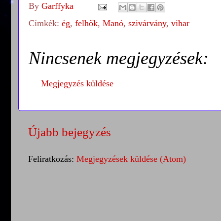
By
Garffyka
Címkék:
ég
,
felhők
,
Manó
,
szivárvány
,
vihar
Nincsenek megjegyzések:
Megjegyzés küldése
Újabb bejegyzés
Feliratkozás:
Megjegyzések küldése (Atom)