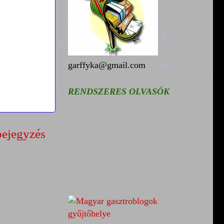
garffyka@gmail.com
RENDSZERES OLVASÓK
bejegyzés