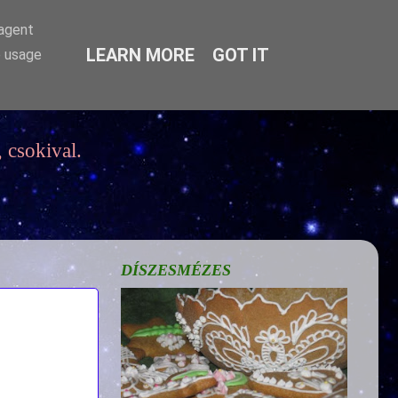
-agent
LEARN MORE
GOT IT
e usage
 csokival.
DÍSZESMÉZES