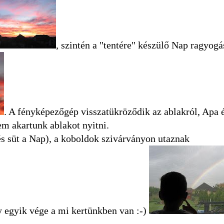
, szintén a "tentére" készülő Nap ragyog
. A fényképezőgép visszatükröződik az ablakról, Apa
em akartunk ablakot nyitni.
 és süt a Nap), a koboldok szivárványon utaznak
y egyik vége a mi kertünkben van :-)