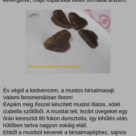
És végül a kedvencem, a mustos birsalmasajt.
Valami fenomenálisan finom!
ÉApám még ősszel készített mustot illatos, sötét
Izabella szőlőből. A musttal teli, lezárt üvegeket egy
órán keresztül 80 fokon dunsztolta, így kihűlés után,
hűtőben tartva nagyon sokáig eláll.
Ebből a mustból keverek a birsalmapéphez, sajnos