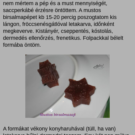
nem mértem a pép és a must mennyiségét,
saccperkábé érzésre öntöttem. A mustos
birsalmapépet kb 15-20 percig poszogtatom kis
lángon, fröccsenésgátlóval letakarva, időnként
megkeverve. Kistányér, cseppentés, kóstolás,
dermedés ellenőrzés, frenetikus. Folpackkal bélelt
formába öntöm.
A formákat vékony konyharuhával (tüll, ha van)