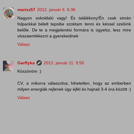
marisz57
2012. január 6. 6:36
Nagyon sokoldalú vagy! És találékony!Én csak simán
folpackkal bélelt tepsibe szoktam tenni és késsel szelünk
belőle. De te a megjelenési formára is ügyelsz, lesz mire
visszaemlékezni a gyerekeidnek
Válasz
Garffyka
2012. január 11. 9:50
Köszönöm :)
CV, a mikorra válaszolva; hihetetlen, hogy az emberben
milyen energiák rejlenek úgy éjfél és hajnali 3-4 óra között :)
Válasz