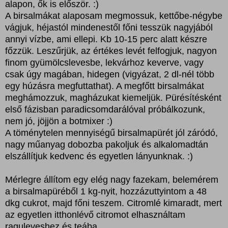
alapon, ők is először. :)
A birsalmákat alaposam megmossuk, kettőbe-négybe
vágjuk, héjastól mindenestől főni tesszük nagyjából
annyi vízbe, ami ellepi. Kb 10-15 perc alatt készre
főzzük. Leszűrjük, az értékes levét felfogjuk, nagyon
finom gyümölcslevesbe, lekvárhoz keverve, vagy
csak úgy magában, hidegen (vigyázat, 2 dl-nél több
egy húzásra megfuttathat). A megfőtt birsalmákat
meghámozzuk, magházukat kiemeljük. Pürésítésként
első fázisban paradicsomdarálóval próbálkozunk,
nem jó, jöjjön a botmixer :)
A töménytelen mennyiségű birsalmapürét jól záródó,
nagy műanyag dobozba pakoljuk és alkalomadtán
elszállítjuk kedvenc és egyetlen lányunknak. :)
Mérlegre állítom egy elég nagy fazekam, belemérem
a birsalmapüréből 1 kg-nyit, hozzázuttyintom a 48
dkg cukrot, majd főni teszem. Citromlé kimaradt, mert
az egyetlen itthonlévő citromot elhasználtam
raguleveshez és teába.