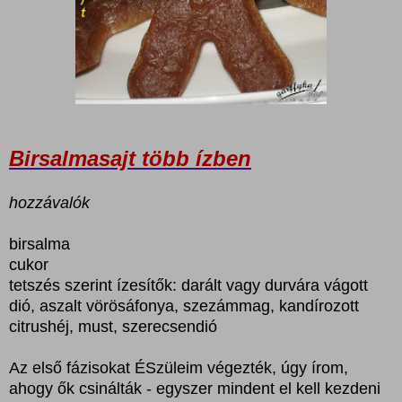
Birsalmasajt több ízben
hozzávalók
birsalma
cukor
tetszés szerint ízesítők: darált vagy durvára vágott
dió, aszalt vörösáfonya, szezámmag, kandírozott
citrushéj, must, szerecsendió
Az első fázisokat ÉSzüleim végezték, úgy írom,
ahogy ők csinálták - egyszer mindent el kell kezdeni