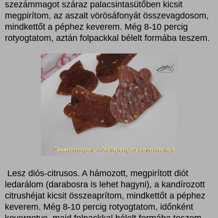
szezámmagot száraz palacsintasütőben kicsit
megpirítom, az aszalt vörösáfonyát összevagdosom,
mindkettőt a péphez keverem. Még 8-10 percig
rotyogtatom, aztán folpackkal bélelt formába teszem.
Lesz diós-citrusos. A hámozott, megpirított diót
ledarálom (darabosra is lehet hagyni), a kandírozott
citrushéjat kicsit összeaprítom, mindkettőt a péphez
keverem. Még 8-10 percig rotyogtatom, időnként
kevergetve, majd folpackkal bélelt formába teszem.