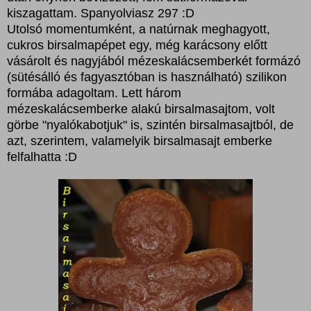
kiszagattam. Spanyolviasz 297 :D
Utolsó momentumként, a natúrnak meghagyott,
cukros birsalmapépet egy, még karácsony előtt
vásárolt és nagyjából mézeskalácsemberkét formázó
(sütésálló és fagyasztóban is használható) szilikon
formába adagoltam. Lett három
mézeskalácsemberke alakú birsalmasajtom, volt
görbe "nyalókabotjuk" is, szintén birsalmasajtból, de
azt, szerintem, valamelyik birsalmasajt emberke
felfalhatta :D