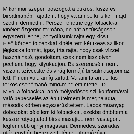
Mikor már szépen poszogott a cukros, fűszeres
birsalmapép, rájöttem, hogy valamibe ki is kell majd
szedni dermedni. Persze, lehetne egy folpackkal
kibélelt őzgerinc formába, de hát az túlságosan
egyszerű lenne, bonyolítsunk rajta egy kicsit.
Első körben folpackkal kibéleltem két Ikeas szilikon
jégkocka formát, igaz, írta rajta, hogy csak vízzel
használható, gondoltam, csak nem lesz olyan
pechem, hogy kilyukadjon. Balszerencsém nem,
viszont szívecske és virág formájú birsalmasajtom az
lett. Finom volt, amíg tartott. Valami faramuci kis
torkos csenőmanó mind-mind eltüntette. :D
Mivel a folpackkal-apró mélyedéses szilikonformával
való pepecselés az én türelmem is meghaladta,
második körben egyszerűsítettem. Lapos műanyag
dobozokat béleltem ki folpackkal, ezekbe öntöttem a
készre rotyogtatott birsalmasajtot, nem vastagon,
legfennebb ujjnyi magasan. Dermedés, száradás
után enyhén bevizezett, fém sütiformázóval