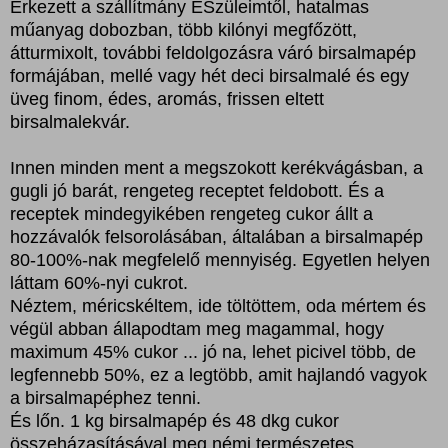
Érkezett a szállítmány ÉSzüleimtől, hatalmas
műanyag dobozban, több kilónyi megfőzött,
átturmixolt, további feldolgozásra váró birsalmapép
formájában, mellé vagy hét deci birsalmalé és egy
üveg finom, édes, aromás, frissen eltett
birsalmalekvár.
Innen minden ment a megszokott kerékvágásban, a
gugli jó barát, rengeteg receptet feldobott. És a
receptek mindegyikében rengeteg cukor állt a
hozzávalók felsorolásában, általában a birsalmapép
80-100%-nak megfelelő mennyiség. Egyetlen helyen
láttam 60%-nyi cukrot.
Néztem, méricskéltem, ide töltöttem, oda mértem és
végül abban állapodtam meg magammal, hogy
maximum 45% cukor ... jó na, lehet picivel több, de
legfennebb 50%, ez a legtöbb, amit hajlandó vagyok
a birsalmapéphez tenni.
És lőn. 1 kg birsalmapép és 48 dkg cukor
összeházasításával meg némi természetes