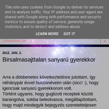
This site uses cookies from Google to deliver its services
Garffyka
and to analyze traffic. Your IP address and user-agent are
shared with Google along with performance and security
metrics to ensure quality of service, generate usage
Szösszenetek a konyhámból, az életemből. Mosollyal,
statistics, and to detect and address abuse.
receptekkel, vidámsággal, marcipánnal, csokival.
LEARN MORE
GOT IT
▼
2012. JAN. 2.
Birsalmasajttalan sanyarú gyerekkor
Arra a döbbenetes következtetésre jutottam, így
néhánypár évvel huszonéveim után (sicc! :), hogy
igencsak sanyarú gyerekkorom volt.
Történt ugyanis, hogy guglizott receptek között
barangolva, sokba beleolvasva, megállapítottam,
hogy majd mindegyik bejegyzés szeretetteljesen