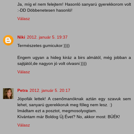
Ja, míg el nem felejtem! Hasonló sanyarú gyerekkorom volt
:-DD Döbbenetesen hasonló!
Válasz
Niki
2012. január 5. 19:37
Természetes gumicukor:))))
Engem ugyan a hideg kiráz a birs almától, még jobban a
sajtjától,de nagyon jó volt olvasni:))))
Válasz
Petra
2012. január 5. 20:17
Jópofák lettek! A csenőmanóknak aztán egy szavuk sem
lehet, sanyarú gyerekkoruk meg főleg nem lesz. :)
Imádtam ezt a posztot, megmosolyogtam.
Kívántam már Boldog Új Évet? No, akkor most: BÚÉK!
Válasz