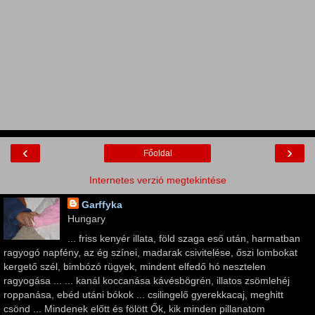
‹
›
Főoldal
Internetes verzió megtekintése
Garffyka
Hungary
... friss kenyér illata, föld szaga eső után, harmatban
ragyogó napfény, az ég színei, madarak csivitelése, őszi lombokat
kergető szél, bimbózó rügyek, mindent elfedő hó nesztelen
ragyogása ... ... kanál koccanása kávésbögrén, illatos zsömlehéj
roppanása, ebéd utáni bókok ... csilingelő gyerekkacaj, meghitt
csönd ... Mindenek előtt és fölött Ők, kik minden pillanatom