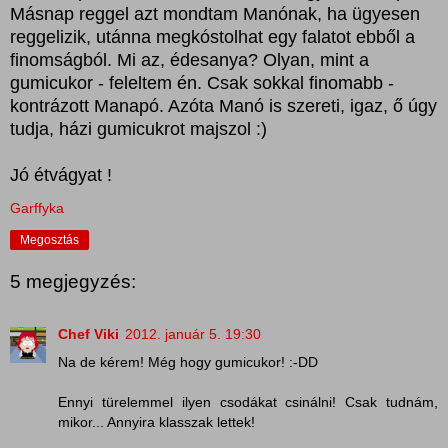
Másnap reggel azt mondtam Manónak, ha ügyesen
reggelizik, utánna megkóstolhat egy falatot ebből a
finomságból. Mi az, édesanya? Olyan, mint a
gumicukor - feleltem én. Csak sokkal finomabb -
kontrázott Manapó. Azóta Manó is szereti, igaz, ő úgy
tudja, házi gumicukrot majszol :)
Jó étvágyat !
Garffyka
Megosztás
5 megjegyzés:
Chef Viki
2012. január 5. 19:30
Na de kérem! Még hogy gumicukor! :-DD
Ennyi türelemmel ilyen csodákat csinálni! Csak tudnám,
mikor... Annyira klasszak lettek!