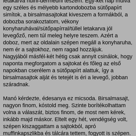
letakarva hűlni-dermedni teszem. Egy-két nap múlva
egy széles és mélyebb kartondobozba sütőpapírt
simítok, a birsalmasajtokat kiveszem a formákból, a
dobozba sorakoztatom, vékony
konyharuhával/sütőpapírral/tüllel letakarva jól
levegőző, nem túl meleg helyre teszem. Azért a
doboz, mert az oldalain szépen megáll a konyharuha,
nem ér a sajtokhoz, nem ragad hozzájuk.
Nagyjából másfél-két hétig csak annyit csinálok, hogy
naponta megforgatom a sajtokat és főleg az első
napokban cserélem a sütőpapírt alattuk, így a
birsalmasajtok alját és tetejét is éri a levegő, jobban
száradnak.
Manó kérdezte, édesanya ez micsoda. Birsalmasajt,
nagyon finom, kóstold meg. Szinte borítékolhattam
volna a válaszát, biztos finom, de most nem kérek,
inkább majd máskor. Eltelt egy hét, vendégség volt,
szépen kiszaggattam a sajtokból, apró
muffinkapszlikba és tálcára tettem, fogyott is szépen.