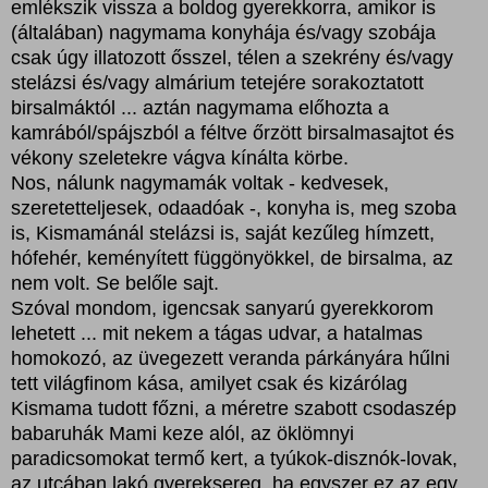
emlékszik vissza a boldog gyerekkorra, amikor is
(általában) nagymama konyhája és/vagy szobája
csak úgy illatozott ősszel, télen a szekrény és/vagy
stelázsi és/vagy almárium tetejére sorakoztatott
birsalmáktól ... aztán nagymama előhozta a
kamrából/spájszból a féltve őrzött birsalmasajtot és
vékony szeletekre vágva kínálta körbe.
Nos, nálunk nagymamák voltak - kedvesek,
szeretetteljesek, odaadóak -, konyha is, meg szoba
is, Kismamánál stelázsi is, saját kezűleg hímzett,
hófehér, keményített függönyökkel, de birsalma, az
nem volt. Se belőle sajt.
Szóval mondom, igencsak sanyarú gyerekkorom
lehetett ... mit nekem a tágas udvar, a hatalmas
homokozó, az üvegezett veranda párkányára hűlni
tett világfinom kása, amilyet csak és kizárólag
Kismama tudott főzni, a méretre szabott csodaszép
babaruhák Mami keze alól, az öklömnyi
paradicsomokat termő kert, a tyúkok-disznók-lovak,
az utcában lakó gyereksereg, ha egyszer ez az egy,