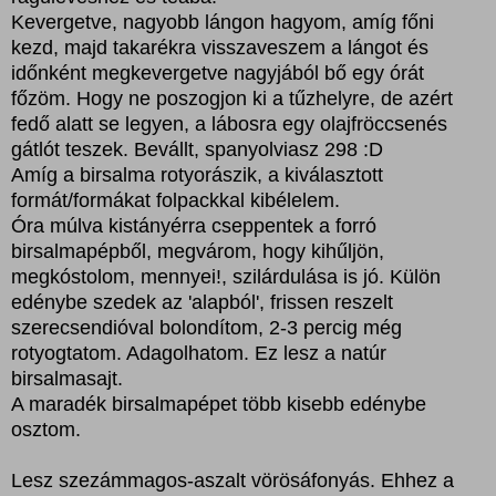
Kevergetve, nagyobb lángon hagyom, amíg főni
kezd, majd takarékra visszaveszem a lángot és
időnként megkevergetve nagyjából bő egy órát
főzöm. Hogy ne poszogjon ki a tűzhelyre, de azért
fedő alatt se legyen, a lábosra egy olajfröccsenés
gátlót teszek. Bevállt, spanyolviasz 298 :D
Amíg a birsalma rotyorászik, a kiválasztott
formát/formákat folpackkal kibélelem.
Óra múlva kistányérra cseppentek a forró
birsalmapépből, megvárom, hogy kihűljön,
megkóstolom, mennyei!, szilárdulása is jó. Külön
edénybe szedek az 'alapból', frissen reszelt
szerecsendióval bolondítom, 2-3 percig még
rotyogtatom. Adagolhatom. Ez lesz a natúr
birsalmasajt.
A maradék birsalmapépet több kisebb edénybe
osztom.
Lesz szezámmagos-aszalt vörösáfonyás. Ehhez a