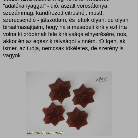
"adalékanyaggal" - dió, aszalt vörösáfonya,
szezámmag, kandírozott citrushéj, must!,
szerecsendió - játszottam, és lettek olyan, de olyan
birsalmasajtjaim, hogy ha a mesebeli király ezt írta
volna ki próbának fele királysága elnyerésére, nos,
akkor én az egész királyságot vinném. :D Igen, aki
ismer, az tudja, nemcsak tökéletes, de szerény is
vagyok.