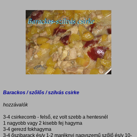
Barackos / szőlős / szilvás csirke
hozzávalók
3-4 csirkecomb - felső, ez volt szebb a hentesnél
1 nagyobb vagy 2 kisebb fej hagyma
3-4 gerezd fokhagyma
3-4 őszibarack és/v 1-2 maréknyi nagyszemű szőlő és/v 10-