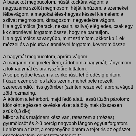
A barackot megpucolom, húsát kockára vágom; a
nagyszemű szőlőt megmosom, héját lehúzom, a szemeket
félbevágom, a magokat éles-hegyes késsel kiemelem; a
szilvát megmosom, kimagozom, negyedekre vágom.
Ha a gyümölcs (barack, nektarin, szilva) elég édes, csak egy
kk citromlével forgatom össze, hogy ne barnuljon.
Ha a gyümölcs savanyúbb, mint számítom, akkor kb 1 ek
mézzel és a picurka citromlével forgatom, keverem össze.
A hagymát megpucolom, apróra vágom.
A margarint megmelegítem, rádobom a hagymát, rányomom
a fokhagymát és aranyszínűre futtatom.
A serpenyőbe teszem a csirkehúst, fehéredésig pirítom.
Fűszerezem: só, és ízlés szerint mehet bele reszelt
szerecsendió, friss gyömbér (szintén reszelve), apróra vágott
zöld rozmaring.
Aláöntöm a fehérbort, majd fedő alatt, lassú tűzön párolom;
időnként egészen kevéske vizet alálöttyintek (összesen
szűk 0,3 dl-t).
Mikor a hús majdnem kész van, ráteszem a (mézes)
gyümölcsöt és 2-3 percig nagyobb lángon együtt forgatom.
Lehúzom a tüzet, a serpenyőbe öntöm a tejet és az egészet
összeforgatom, egyet rottyantok rajta.