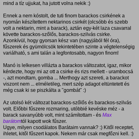
mind a tíz ujjukat, ha jutott volna nekik :)
Ennek a nem kóstolt, de tuti finom barackos csirkének a
nyomán készítettem nektarinos csirkét (olcsóbb és szebb
volt a nektarin, mint a barack), aztán egy-két laza csavarral
követte barackos-szőlős, barackos-szilvás csirke.
Azonkívül, hogy gyorsan kész van (nagyjából fél óra),
fűszerek és gyümölcsök tekintetében szinte a végtelenségig
variálható, s ami talán a legfontosabb, nagyon finom!
Manó is lelkesen villázta a barackos változatot, igaz, mikor
kérdezte, hogy mi az ott a csirke és rizs mellett - urambocsá
-, azt mondtam, gomba ... Merthogy azt szereti, a barackot
viszont nem ... elméletileg, mert szép adagot eltüntetett és
még csak ki se piszkálta a "gombát" :)
Az utolsó két változat barackos-szőlős és barackos-szilvás
volt. Előbbi fűszere rozmaring, utóbbié kevéske méz - a
barack savanyúbb volt, mint számítottam - és
Max
barátom
tól kapott wok fűszer.
Ugye, milyen csodálatos Barátaim vannak? :) Kitől receptet,
ihletet, kitől fűszert kapok. Nekem már csak megfőzni kell. :)