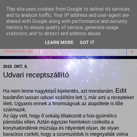
This site uses cookies from Google to deliver its services
Garffyka
and to analyze traffic. Your IP address and user-agent are
shared with Google along with performance and security
metrics to ensure quality of service, generate usage
Szösszenetek a konyhámból, az életemből. Mosollyal,
statistics, and to detect and address abuse.
receptekkel, vidámsággal, marcipánnal, csokival.
LEARN MORE
GOT IT
▼
2010. OKT. 8.
Udvari receptszállító
Edit
Ha nem lenne nagyképű kijelentés, azt mondanám,
barátnőm lassan udvari szállítóm lett :), már ami a recepteket
illeti. Ugyanis ennek a finomságnak az alapötlete is tőle
származik.
Az úgy volt, hogy ő sokáig tiltakozott a hús-gyümölcs
párosítás ellen. Aztán egyszer homlokon csókolta a
konyhatündérek múzsája és rittyentett olyan, de olyan
barackos csirkét, hogy a szomszédok is megnyalták volna