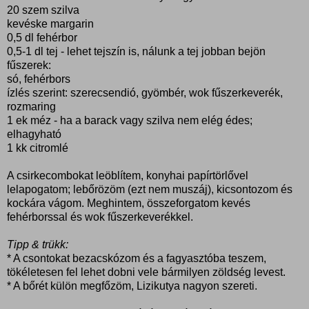
20 szem szilva
kevéske margarin
0,5 dl fehérbor
0,5-1 dl tej - lehet tejszín is, nálunk a tej jobban bejön
fűszerek:
só, fehérbors
ízlés szerint: szerecsendió, gyömbér, wok fűszerkeverék,
rozmaring
1 ek méz - ha a barack vagy szilva nem elég édes;
elhagyható
1 kk citromlé
A csirkecombokat leöblítem, konyhai papírtörlővel
lelapogatom; lebőrözöm (ezt nem muszáj), kicsontozom és
kockára vágom. Meghintem, összeforgatom kevés
fehérborssal és wok fűszerkeverékkel.
Tipp & trükk:
* A csontokat bezacskózom és a fagyasztóba teszem,
tökéletesen fel lehet dobni vele bármilyen zöldség levest.
* A bőrét külön megfőzöm, Lizikutya nagyon szereti.